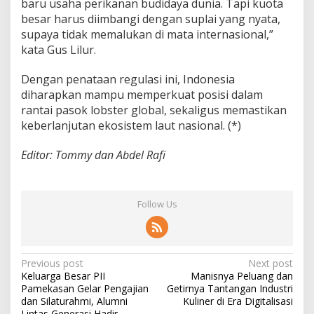
baru usaha perikanan budidaya dunia. Tapi kuota
besar harus diimbangi dengan suplai yang nyata,
supaya tidak memalukan di mata internasional,”
kata Gus Lilur.
Dengan penataan regulasi ini, Indonesia
diharapkan mampu memperkuat posisi dalam
rantai pasok lobster global, sekaligus memastikan
keberlanjutan ekosistem laut nasional. (*)
Editor: Tommy dan Abdel Rafi
Follow Us
P
Previous post
Next post
Keluarga Besar PII
Manisnya Peluang dan
o
Pamekasan Gelar Pengajian
Getirnya Tantangan Industri
s
dan Silaturahmi, Alumni
Kuliner di Era Digitalisasi
Lintas Generasi Hadir