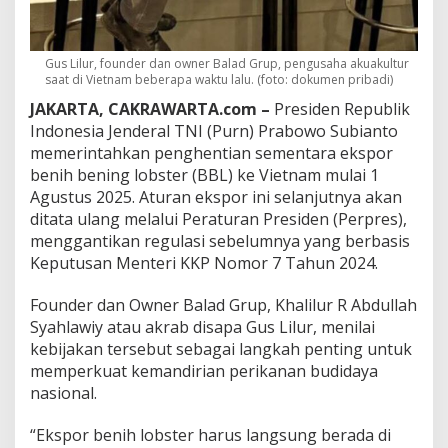
i
h
L
o
Gus Lilur, founder dan owner Balad Grup, pengusaha akuakultur
b
saat di Vietnam beberapa waktu lalu. (foto: dokumen pribadi)
s
JAKARTA, CAKRAWARTA.com –
Presiden Republik
t
e
Indonesia Jenderal TNI (Purn) Prabowo Subianto
r
memerintahkan penghentian sementara ekspor
,
benih bening lobster (BBL) ke Vietnam mulai 1
G
Agustus 2025. Aturan ekspor ini selanjutnya akan
u
ditata ulang melalui Peraturan Presiden (Perpres),
s
L
menggantikan regulasi sebelumnya yang berbasis
i
Keputusan Menteri KKP Nomor 7 Tahun 2024.
l
u
Founder dan Owner Balad Grup, Khalilur R Abdullah
r
Syahlawiy atau akrab disapa Gus Lilur, menilai
:
S
kebijakan tersebut sebagai langkah penting untuk
a
memperkuat kemandirian perikanan budidaya
a
nasional.
t
n
“Ekspor benih lobster harus langsung berada di
y