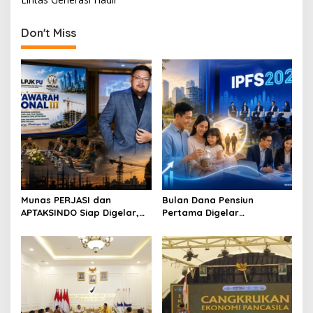
t
n
Don't Miss
a
v
i
g
a
t
i
o
Munas PERJASI dan
Bulan Dana Pensiun
n
APTAKSINDO Siap Digelar,
Pertama Digelar
Bahas Regenerasi hingga
September, Industri
Revisi AD/ART
Perkuat Ekosistem Pensiun
Berkelanjutan