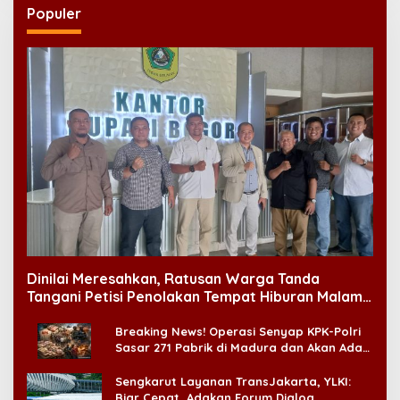
Populer
Dinilai Meresahkan, Ratusan Warga Tanda
Tangani Petisi Penolakan Tempat Hiburan Malam
di CitraLand
Breaking News! Operasi Senyap KPK-Polri
Sasar 271 Pabrik di Madura dan Akan Ada
‘Badai Pemeriksaan’
Sengkarut Layanan TransJakarta, YLKI:
Biar Cepat, Adakan Forum Dialog