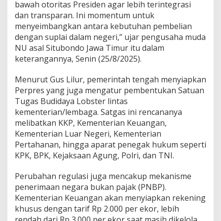
a
bawah otoritas Presiden agar lebih terintegrasi
T
dan transparan. Ini momentum untuk
a
menyeimbangkan antara kebutuhan pembelian
t
dengan suplai dalam negeri,” ujar pengusaha muda
a
U
NU asal Situbondo Jawa Timur itu dalam
l
keterangannya, Senin (25/8/2025).
a
n
Menurut Gus Lilur, pemerintah tengah menyiapkan
g
Perpres yang juga mengatur pembentukan Satuan
B
u
Tugas Budidaya Lobster lintas
d
kementerian/lembaga. Satgas ini rencananya
i
melibatkan KKP, Kementerian Keuangan,
d
Kementerian Luar Negeri, Kementerian
a
Pertahanan, hingga aparat penegak hukum seperti
y
a
KPK, BPK, Kejaksaan Agung, Polri, dan TNI.
N
a
Perubahan regulasi juga mencakup mekanisme
s
penerimaan negara bukan pajak (PNBP).
i
Kementerian Keuangan akan menyiapkan rekening
o
n
khusus dengan tarif Rp 2.000 per ekor, lebih
a
rendah dari Rp 3.000 per ekor saat masih dikelola