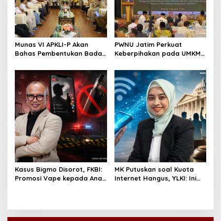
Munas VI APKLI-P Akan
PWNU Jatim Perkuat
Bahas Pembentukan Badan
Keberpihakan pada UMKM
Perekonomian UMKM RI,
Lewat Ekonomi Pancasila
Dinilai Penting Hadapi
Bonus Demografi
Kasus Bigmo Disorot, FKBI:
MK Putuskan soal Kuota
Promosi Vape kepada Anak
Internet Hangus, YLKI: Ini
Berpotensi Masuk Ranah
Kemenangan Konsumen
Pidana