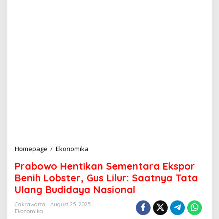
Homepage
/
Ekonomika
P
r
Prabowo Hentikan Sementara Ekspor
a
b
Benih Lobster, Gus Lilur: Saatnya Tata
o
Ulang Budidaya Nasional
w
o
Cakrawarta
August 25, 2025
H
Ekonomika