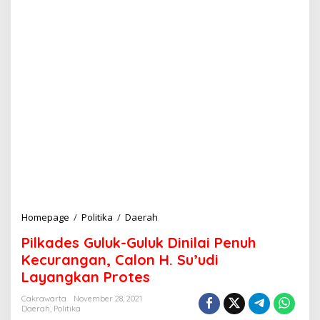
Homepage
/
Politika
/
Daerah
P
i
Pilkades Guluk-Guluk Dinilai Penuh
l
k
Kecurangan, Calon H. Su’udi
a
Layangkan Protes
d
e
Cakrawarta
November 28, 2021
s
Daerah
,
Politika