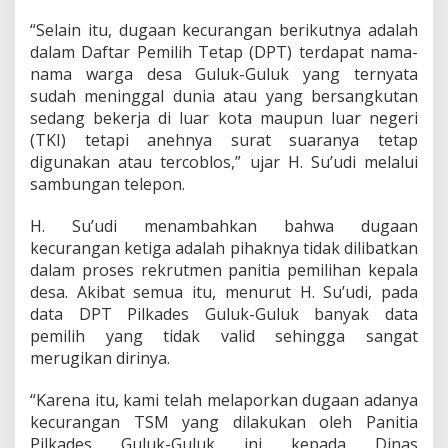
c
u
“Selain itu, dugaan kecurangan berikutnya adalah
r
dalam Daftar Pemilih Tetap (DPT) terdapat nama-
a
nama warga desa Guluk-Guluk yang ternyata
n
g
sudah meninggal dunia atau yang bersangkutan
a
sedang bekerja di luar kota maupun luar negeri
n
(TKI) tetapi anehnya surat suaranya tetap
,
digunakan atau tercoblos,” ujar H. Su’udi melalui
C
sambungan telepon.
a
l
o
H. Su’udi menambahkan bahwa dugaan
n
kecurangan ketiga adalah pihaknya tidak dilibatkan
H
dalam proses rekrutmen panitia pemilihan kepala
.
desa. Akibat semua itu, menurut H. Su’udi, pada
S
u
data DPT Pilkades Guluk-Guluk banyak data
'
pemilih yang tidak valid sehingga sangat
u
merugikan dirinya.
d
i
“Karena itu, kami telah melaporkan dugaan adanya
L
a
kecurangan TSM yang dilakukan oleh Panitia
y
Pilkades Guluk-Guluk ini kepada Dinas