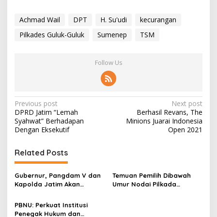
Achmad Wail
DPT
H. Su'udi
kecurangan
Pilkades Guluk-Guluk
Sumenep
TSM
Follow Us
P
Previous post
Next post
DPRD Jatim “Lemah
Berhasil Revans, The
o
Syahwat” Berhadapan
Minions Juarai Indonesia
s
Dengan Eksekutif
Open 2021
t
Related Posts
n
a
Gubernur, Pangdam V dan
Temuan Pemilih Dibawah
v
Kapolda Jatim Akan
Umur Nodai Pilkada
Segera Ke Pulau Sapudi
Ternate
i
Terdampak Gempa
PBNU: Perkuat Institusi
g
Situbondo
Penegak Hukum dan