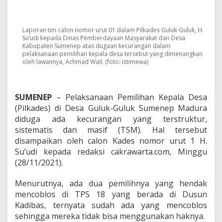
G
u
l
u
Laporan tim calon nomor urut 01 dalam Pilkades Guluk-Guluk, H.
k
Su’udi kepada Dinas Pemberdayaan Masyarakat dan Desa
-
Kabupaten Sumenep atas dugaan kecurangan dalam
G
pelaksanaan pemilihan kepala desa tersebut yang dimenangkan
oleh lawannya, Achmad Wail. (foto: istimewa)
u
l
u
k
SUMENEP
– Pelaksanaan Pemilihan Kepala Desa
D
(Pilkades) di Desa Guluk-Guluk Sumenep Madura
i
n
diduga ada kecurangan yang terstruktur,
i
sistematis dan masif (TSM). Hal tersebut
l
disampaikan oleh calon Kades nomor urut 1 H.
a
Su’udi kepada redaksi cakrawarta.com, Minggu
i
P
(28/11/2021).
e
n
Menurutnya, ada dua pemilihnya yang hendak
u
mencoblos di TPS 18 yang berada di Dusun
h
Kadibas, ternyata sudah ada yang mencoblos
K
e
sehingga mereka tidak bisa menggunakan haknya.