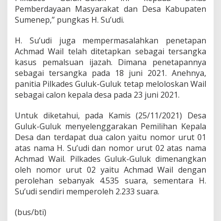
a
Pemberdayaan Masyarakat dan Desa Kabupaten
n
Sumenep,” pungkas H. Su’udi.
g
k
a
H. Su’udi juga mempermasalahkan penetapan
n
Achmad Wail telah ditetapkan sebagai tersangka
P
kasus pemalsuan ijazah. Dimana penetapannya
r
sebagai tersangka pada 18 juni 2021. Anehnya,
o
t
panitia Pilkades Guluk-Guluk tetap meloloskan Wail
e
sebagai calon kepala desa pada 23 juni 2021.
s
Untuk diketahui, pada Kamis (25/11/2021) Desa
Guluk-Guluk menyelenggarakan Pemilihan Kepala
Desa dan terdapat dua calon yaitu nomor urut 01
atas nama H. Su’udi dan nomor urut 02 atas nama
Achmad Wail. Pilkades Guluk-Guluk dimenangkan
oleh nomor urut 02 yaitu Achmad Wail dengan
perolehan sebanyak 4.535 suara, sementara H.
Su’udi sendiri memperoleh 2.233 suara.
(bus/bti)