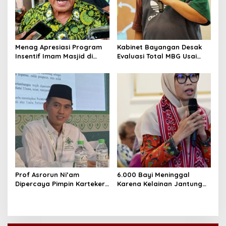
Menag Apresiasi Program
Kabinet Bayangan Desak
Insentif Imam Masjid di
Evaluasi Total MBG Usai
Jatim, DMI Dorong Jadi
Rentetan Keracunan
Model Nasional
Massal
Prof Asrorun Ni’am
6.000 Bayi Meninggal
Dipercaya Pimpin Karteker
Karena Kelainan Jantung
PWNU Jambi, Dinilai Simbol
Bawaan, DPR Desak
Regenerasi Kepemimpinan
Pemerataan Operasi
NU
Jantung Anak