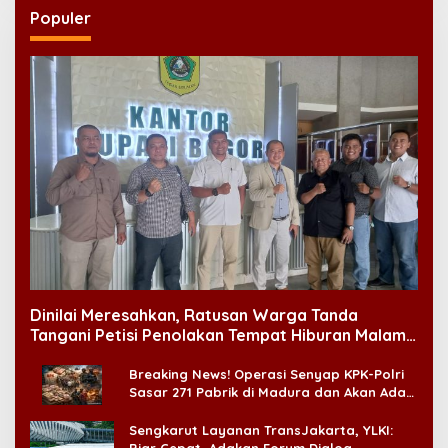
Populer
Dinilai Meresahkan, Ratusan Warga Tanda
Tangani Petisi Penolakan Tempat Hiburan Malam
di CitraLand
Breaking News! Operasi Senyap KPK-Polri
Sasar 271 Pabrik di Madura dan Akan Ada
‘Badai Pemeriksaan’
Sengkarut Layanan TransJakarta, YLKI:
Biar Cepat, Adakan Forum Dialog