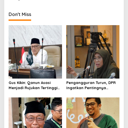
Jangan Lemahkan
a
t
Don't Miss
i
o
n
Gus Kikin: Qanun Asasi
Pengangguran Turun, DPR
Menjadi Rujukan Tertinggi
Ingatkan Pentingnya
NU, Melampaui AD/ART
Menciptakan Pekerjaan
yang Layak