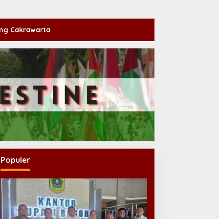
ng Cakrawarta
Populer