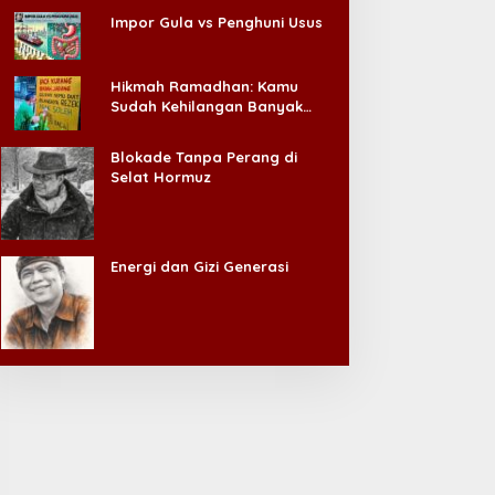
Impor Gula vs Penghuni Usus
Hikmah Ramadhan: Kamu
Sudah Kehilangan Banyak
Hal, Jangan Sampai
Kehilangan Diri Sendiri!
Blokade Tanpa Perang di
Selat Hormuz
Energi dan Gizi Generasi