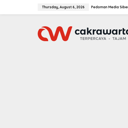
S
k
Thursday, August 6, 2026
Pedoman Media Sibe
i
p
t
o
c
o
n
t
e
n
t