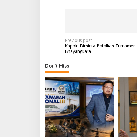
P
Previous post
Kapolri Diminta Batalkan Turnamen 
o
Bhayangkara
s
t
Don't Miss
n
a
v
i
g
a
t
i