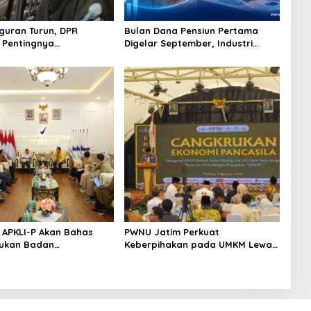
uran Turun, DPR
Bulan Dana Pensiun Pertama
 Pentingnya
Digelar September, Industri
kan Pekerjaan yang
Perkuat Ekosistem Pensiun
Berkelanjutan
 APKLI-P Akan Bahas
PWNU Jatim Perkuat
ukan Badan
Keberpihakan pada UMKM Lewat
mian UMKM RI, Dinilai
Ekonomi Pancasila
Hadapi Bonus Demografi