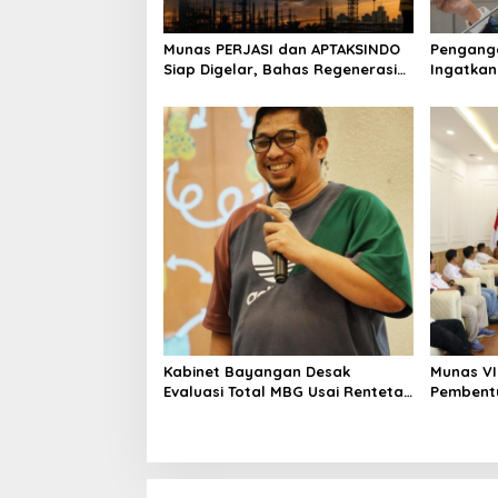
o
Munas PERJASI dan APTAKSINDO
Pengangg
n
Siap Digelar, Bahas Regenerasi
Ingatkan
hingga Revisi AD/ART
Mencipta
Layak
Kabinet Bayangan Desak
Munas VI
Evaluasi Total MBG Usai Rentetan
Pembent
Keracunan Massal
Perekono
Penting 