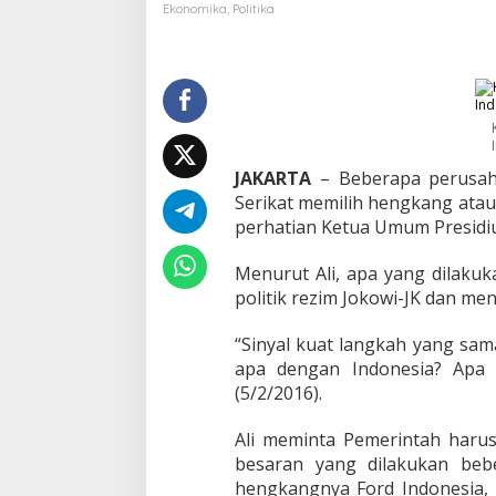
a
Ekonomika
,
Politika
l
T
e
r
j
a
d
i
JAKARTA
– Beberapa perusaha
,
Serikat memilih hengkang atau
W
perhatian Ketua Umum Presidiu
a
r
n
Menurut Ali, apa yang dilakuk
i
politik rezim Jokowi-JK dan m
n
g
“Sinyal kuat langkah yang sam
B
a
apa dengan Indonesia? Apa 
g
(5/2/2016).
i
R
Ali meminta Pemerintah har
e
besaran yang dilakukan beb
z
i
hengkangnya Ford Indonesia, 