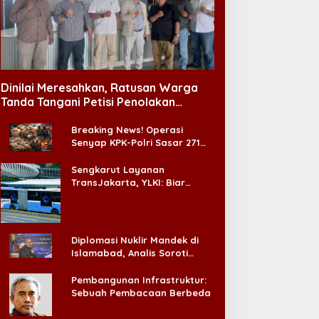
Dinilai Meresahkan, Ratusan Warga
Tanda Tangani Petisi Penolakan
Tempat Hiburan Malam di CitraLand
Breaking News! Operasi
Senyap KPK-Polri Sasar 271
Pabrik di Madura dan Akan
Ada ‘Badai Pemeriksaan’
Sengkarut Layanan
TransJakarta, YLKI: Biar
Cepat, Adakan Forum Dialog
Konsumen!
Diplomasi Nuklir Mandek di
Islamabad, Analis Soroti
Standar Ganda Washington
Pembangunan Infrastruktur:
Sebuah Pembacaan Berbeda