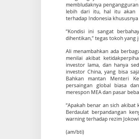
m
membludaknya pengangguran yan
J
lebih dari itu, hal itu aka
o
terhadap Indonesia khususnya
k
o
w
“Kondisi ini sangat berbaha
i
dihentikan,” tegas tokoh yang
-
J
Ali menambahkan ada berbagai
K
menilai akibat ketidakperpi
investor lama, dan hanya se
investor China, yang bisa sa
Bahkan mantan Menteri Keu
persaingan global biasa da
merespon MEA dan pasar bebas
“Apakah benar an sich akibat 
Berdaulat berpandangan ken
warning terhadap rezim Jokowi-
(am/bti)