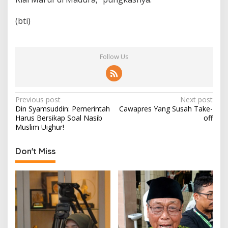
(bti)
Follow Us
P
Previous post
Next post
Din Syamsuddin: Pemerintah
Cawapres Yang Susah Take-
o
Harus Bersikap Soal Nasib
off
s
Muslim Uighur!
t
Don't Miss
n
a
v
i
g