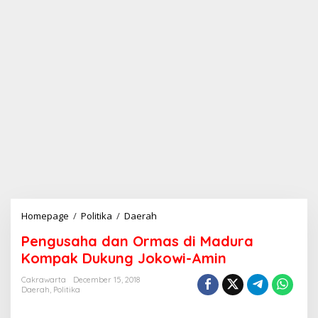
Homepage
/
Politika
/
Daerah
P
e
Pengusaha dan Ormas di Madura
n
g
Kompak Dukung Jokowi-Amin
u
s
Cakrawarta
December 15, 2018
Daerah
,
Politika
a
h