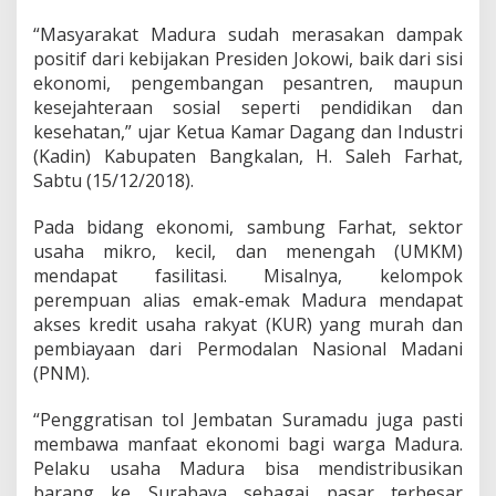
k
u
“Masyarakat Madura sudah merasakan dampak
n
positif dari kebijakan Presiden Jokowi, baik dari sisi
g
ekonomi, pengembangan pesantren, maupun
J
o
kesejahteraan sosial seperti pendidikan dan
k
kesehatan,” ujar Ketua Kamar Dagang dan Industri
o
(Kadin) Kabupaten Bangkalan, H. Saleh Farhat,
w
Sabtu (15/12/2018).
i
-
A
Pada bidang ekonomi, sambung Farhat, sektor
m
usaha mikro, kecil, dan menengah (UMKM)
i
mendapat fasilitasi. Misalnya, kelompok
n
perempuan alias emak-emak Madura mendapat
akses kredit usaha rakyat (KUR) yang murah dan
pembiayaan dari Permodalan Nasional Madani
(PNM).
“Penggratisan tol Jembatan Suramadu juga pasti
membawa manfaat ekonomi bagi warga Madura.
Pelaku usaha Madura bisa mendistribusikan
barang ke Surabaya sebagai pasar terbesar