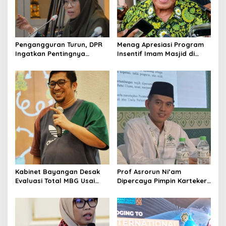
a
t
i
o
Pengangguran Turun, DPR
Menag Apresiasi Program
Ingatkan Pentingnya
Insentif Imam Masjid di
n
Menciptakan Pekerjaan
Jatim, DMI Dorong Jadi
yang Layak
Model Nasional
Kabinet Bayangan Desak
Prof Asrorun Ni’am
Evaluasi Total MBG Usai
Dipercaya Pimpin Karteker
Rentetan Keracunan
PWNU Jambi, Dinilai Simbol
Massal
Regenerasi Kepemimpinan
NU