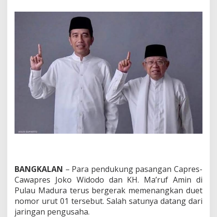
a
d
a
n
O
r
m
a
s
d
i
M
a
d
u
r
a
K
o
m
BANGKALAN
– Para pendukung pasangan Capres-
p
Cawapres Joko Widodo dan KH. Ma’ruf Amin di
a
Pulau Madura terus bergerak memenangkan duet
k
nomor urut 01 tersebut. Salah satunya datang dari
D
u
jaringan pengusaha.