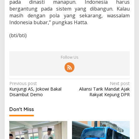
pada dinasti manapun. Indonesia harus
bergantung pada sistem yang dibangun. Kalau
masih dengan pola yang sekarang, wassalam
Indonesia bubar,” pungkas Hatta.
(bti/bti)
Follow Us
P
Previous post
Next post
Kunjungi AS, Jokowi Bakal
Aliansi Tarik Mandat Ajak
o
Disambut Demo
Rakyat Kepung DPR
s
t
Don't Miss
n
a
v