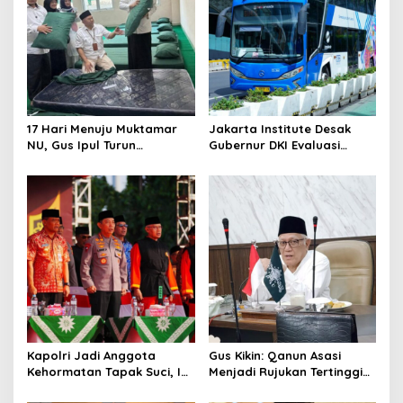
i
g
a
t
i
17 Hari Menuju Muktamar
Jakarta Institute Desak
o
NU, Gus Ipul Turun
Gubernur DKI Evaluasi
Langsung Tata Kamar
Transjakarta soal
n
Muktamirin
Penumpang Diturunkan
Kapolri Jadi Anggota
Gus Kikin: Qanun Asasi
Kehormatan Tapak Suci, Ini
Menjadi Rujukan Tertinggi
Pesannya untuk Kader
NU, Melampaui AD/ART