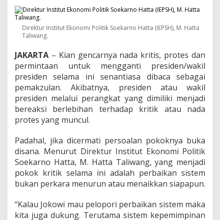
i
s
t
Direktur Institut Ekonomi Politik Soekarno Hatta (IEPSH), M. Hatta
e
Taliwang.
m
K
JAKARTA
– Kian gencarnya nada kritis, protes dan
e
p
permintaan untuk mengganti presiden/wakil
e
presiden selama ini senantiasa dibaca sebagai
m
pemakzulan. Akibatnya, presiden atau wakil
i
presiden melalui perangkat yang dimiliki menjadi
m
bereaksi berlebihan terhadap kritik atau nada
p
i
protes yang muncul.
n
a
Padahal, jika dicermati persoalan pokoknya buka
n
disana. Menurut Direktur Institut Ekonomi Politik
D
Soekarno Hatta, M. Hatta Taliwang, yang menjadi
i
P
pokok kritik selama ini adalah perbaikan sistem
K
bukan perkara menurun atau menaikkan siapapun.
S
I
“Kalau Jokowi mau pelopori perbaikan sistem maka
t
kita juga dukung. Terutama sistem kepemimpinan
u