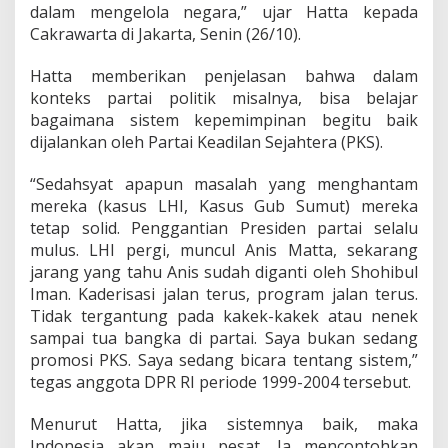
B
dalam mengelola negara,” ujar Hatta kepada
a
Cakrawarta di Jakarta, Senin (26/10).
g
u
Hatta memberikan penjelasan bahwa dalam
s
konteks partai politik misalnya, bisa belajar
bagaimana sistem kepemimpinan begitu baik
dijalankan oleh Partai Keadilan Sejahtera (PKS).
“Sedahsyat apapun masalah yang menghantam
mereka (kasus LHI, Kasus Gub Sumut) mereka
tetap solid. Penggantian Presiden partai selalu
mulus. LHI pergi, muncul Anis Matta, sekarang
jarang yang tahu Anis sudah diganti oleh Shohibul
Iman. Kaderisasi jalan terus, program jalan terus.
Tidak tergantung pada kakek-kakek atau nenek
sampai tua bangka di partai. Saya bukan sedang
promosi PKS. Saya sedang bicara tentang sistem,”
tegas anggota DPR RI periode 1999-2004 tersebut.
Menurut Hatta, jika sistemnya baik, maka
Indonesia akan maju pesat. Ia mencontohkan