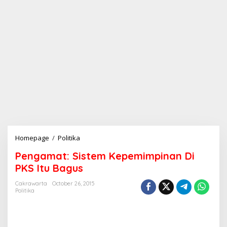
Homepage
/
Politika
P
e
Pengamat: Sistem Kepemimpinan Di
n
g
PKS Itu Bagus
a
m
Cakrawarta
October 26, 2015
Politika
a
t
:
S