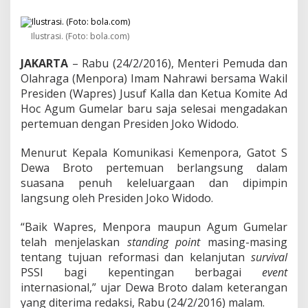
n
P
S
Ilustrasi. (Foto: bola.com)
S
I
JAKARTA
– Rabu (24/2/2016), Menteri Pemuda dan
A
k
Olahraga (Menpora) Imam Nahrawi bersama Wakil
a
Presiden (Wapres) Jusuf Kalla dan Ketua Komite Ad
n
Hoc Agum Gumelar baru saja selesai mengadakan
D
pertemuan dengan Presiden Joko Widodo.
i
c
a
Menurut Kepala Komunikasi Kemenpora, Gatot S
b
Dewa Broto pertemuan berlangsung dalam
u
suasana penuh keleluargaan dan dipimpin
t
langsung oleh Presiden Joko Widodo.
D
e
n
“Baik Wapres, Menpora maupun Agum Gumelar
g
telah menjelaskan
standing
point
masing-masing
a
tentang tujuan reformasi dan kelanjutan
survival
n
PSSI bagi kepentingan berbagai
event
S
y
internasional,” ujar Dewa Broto dalam keterangan
a
yang diterima redaksi, Rabu (24/2/2016) malam.