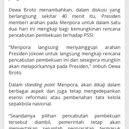
r
a
Dewa Broto menambahkan, dalam diskusi yang
t
berlangsung sekitar 40 menit itu, Presiden
memberi arahan pada Menpora untuk dalam satu
dua hari ini mengkaji bagi kemungkinan rencana
pencabutan pembekuan terhadap PSSI.
“Menpora langsung menyamggupi arahan
Presiden Jokowi untuk langsung mengkaji rencana
pencabutan pembekuan ini dan sesegera mungkin
akan melaporkannya pada Presiden,” imbuh Dewa
Broto.
Dalam
standing
point
Menpora, akan dikaji dalam
berbagai aspek dan juga tetap mengedepankan
esensi reformasi atau pembenahan tata kelola
sepakbola nasional.
“Seandainya pilihan pencabutan pembekuan
tersebut diambil, pemerintah tetap akan
menyertakan sejumlah persyaratan termasuk