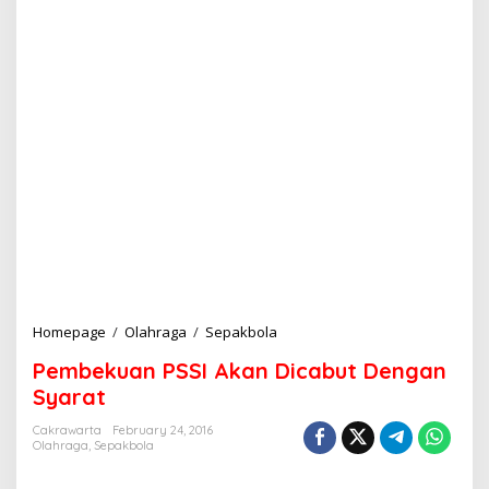
Homepage
/
Olahraga
/
Sepakbola
P
e
Pembekuan PSSI Akan Dicabut Dengan
m
b
Syarat
e
k
Cakrawarta
February 24, 2016
Olahraga
,
Sepakbola
u
a