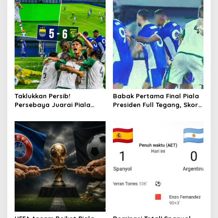
a
v
i
g
a
t
i
o
Taklukkan Persib!
Babak Pertama Final Piala
Persebaya Juarai Piala
Presiden Full Tegang, Skor
n
Presiden 2026
Masih Imbang