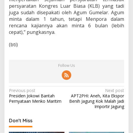
persyaratan Kongres Luar Biasa (KLB) yang tadi
juga sudah disepakati oleh Agum Gumelar. Agum
minta dalam 1 tahun, tetapi Menpora dalam
rencana kajiannya akan minta 6 bulan (lebih
cepat),” pungkasnya.
(bti)
Follow Us
P
Previous post
Next post
Presiden Jokowi Bantah
APT2PHI: Aneh, Kita Ekspor
o
Pernyataan Menko Maritim
Benih Jagung Kok Malah Jadi
s
Importir Jagung
t
Don't Miss
n