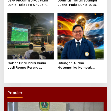
UEFA Ancam Boikot Piala
Dominasi Total! Spanyol
Dunia, Tolak FIFA “Jual”
Juarai Piala Dunia 2026
Kompetisi ke Investor
Usai Hajar Argentina
Nobar Final Piala Dunia
Hitungan AI dan
Jadi Ruang Pererat
Matematika Kompak,
Kemitraan Polsek Koja
Argentina Lebih
dengan Warga
Difavoritkan Juara
Populer