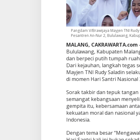
e
r
s
a
t
u
Pangdam V/Brawijaya Mayjen TNI Rudy 
Pesantren An-Nur 2, Bululawang, Kabup
!
A
MALANG, CAKRAWARTA.com 
n
Bululawang, Kabupaten Malang,
-
dan berpeci putih tumpah rua
N
u
Dari kejauhan, langkah tegas s
r
Mayjen TNI Rudy Saladin selak
2
di momen Hari Santri Nasional 
B
e
Sorak takbir dan tepuk tanga
r
g
semangat kebangsaan menyelim
e
gempita itu, kebersamaan antar
m
kekuatan moral dan nasional 
u
Indonesia.
r
u
h
Dengan tema besar “Mengawal 
d
Hari Santri kali ini bukan sek