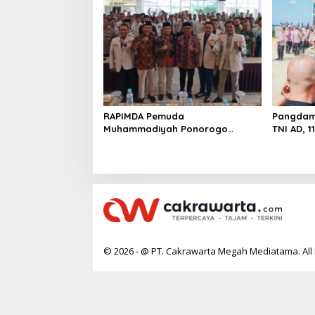
RAPIMDA Pemuda
Pangdam 
Muhammadiyah Ponorogo
TNI AD, 
Teguhkan Politik Kebangsaan
Rumah T
Berbasis Integritas
© 2026 - @ PT. Cakrawarta Megah Mediatama. All 