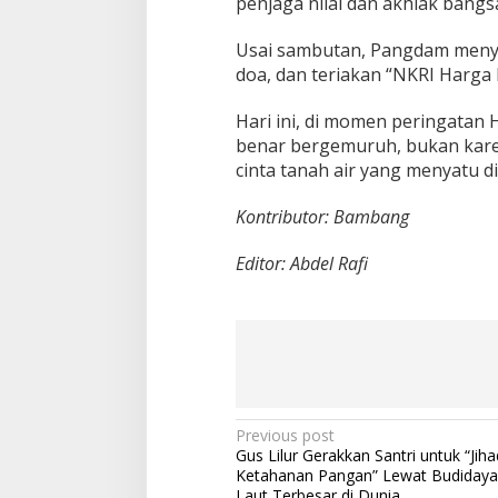
penjaga nilai dan akhlak bangs
Usai sambutan, Pangdam menyem
doa, dan teriakan “NKRI Harga
Hari ini, di momen peringatan 
benar bergemuruh, bukan karen
cinta tanah air yang menyatu di 
Kontributor: Bambang
Editor: Abdel Rafi
P
Previous post
Gus Lilur Gerakkan Santri untuk “Jiha
o
Ketahanan Pangan” Lewat Budiday
Laut Terbesar di Dunia