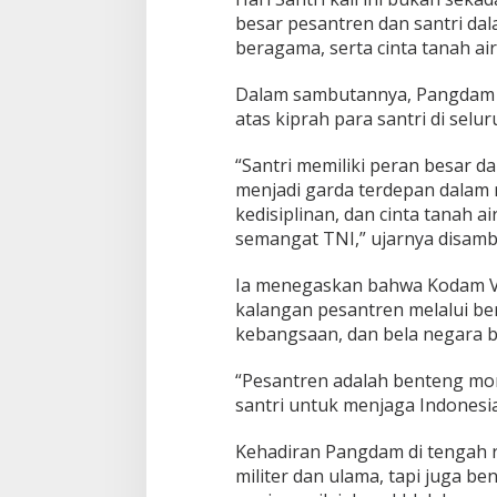
i
besar pesantren dan santri dal
H
beragama, serta cinta tanah air
a
r
i
Dalam sambutannya, Pangdam 
S
atas kiprah para santri di selu
a
n
“Santri memiliki peran besar d
t
menjadi garda terdepan dalam 
r
i
kedisiplinan, dan cinta tanah a
N
semangat TNI,” ujarnya disambu
a
s
Ia menegaskan bahwa Kodam V/
i
kalangan pesantren melalui b
o
n
kebangsaan, dan bela negara b
a
l
“Pesantren adalah benteng mor
santri untuk menjaga Indonesia
Kehadiran Pangdam di tengah r
militer dan ulama, tapi juga b