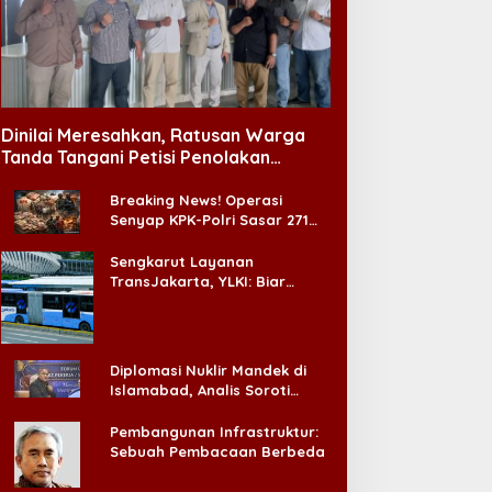
Dinilai Meresahkan, Ratusan Warga
Tanda Tangani Petisi Penolakan
Tempat Hiburan Malam di CitraLand
Breaking News! Operasi
Senyap KPK-Polri Sasar 271
Pabrik di Madura dan Akan
Ada ‘Badai Pemeriksaan’
Sengkarut Layanan
TransJakarta, YLKI: Biar
Cepat, Adakan Forum Dialog
Konsumen!
Diplomasi Nuklir Mandek di
Islamabad, Analis Soroti
Standar Ganda Washington
Pembangunan Infrastruktur:
Sebuah Pembacaan Berbeda