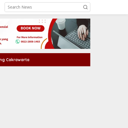
ng Cakrawarta