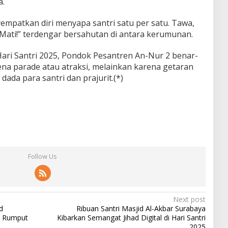
a.
patkan diri menyapa santri satu per satu. Tawa,
 Mati!” terdengar bersahutan di antara kerumunan.
Hari Santri 2025, Pondok Pesantren An-Nur 2 benar-
a parade atau atraksi, melainkan karena getaran
dada para santri dan prajurit.(*)
Follow Us
Next post
d
Ribuan Santri Masjid Al-Akbar Surabaya
a Rumput
Kibarkan Semangat Jihad Digital di Hari Santri
2025