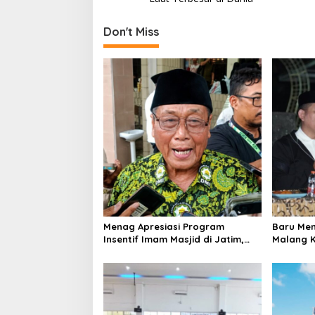
s
t
Don't Miss
n
a
v
i
g
a
t
i
o
n
Menag Apresiasi Program
Baru Men
Insentif Imam Masjid di Jatim,
Malang K
DMI Dorong Jadi Model Nasional
Warga L