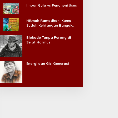
Impor Gula vs Penghuni Usus
Hikmah Ramadhan: Kamu
Sudah Kehilangan Banyak
Hal, Jangan Sampai
Kehilangan Diri Sendiri!
Blokade Tanpa Perang di
Selat Hormuz
Energi dan Gizi Generasi