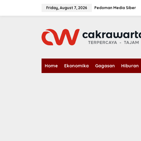
S
k
Friday, August 7, 2026
Pedoman Media Siber
i
p
t
o
c
o
n
t
e
n
Home
Ekonomika
Gagasan
Hiburan
t