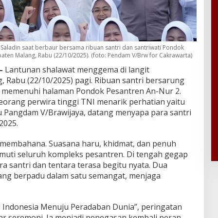
Saladin saat berbaur bersama ribuan santri dan santriwati Pondok
aten Malang, Rabu (22/10/2025). (foto: Pendam V/Brw for Cakrawarta)
–
Lantunan shalawat menggema di langit
 Rabu (22/10/2025) pagi. Ribuan santri bersarung
h memenuhi halaman Pondok Pesantren An-Nur 2.
eorang perwira tinggi TNI menarik perhatian yaitu
u Pangdam V/Brawijaya, datang menyapa para santri
2025.
n membahana. Suasana haru, khidmat, dan penuh
uti seluruh kompleks pesantren. Di tengah gegap
a santri dan tentara terasa begitu nyata. Dua
yang berpadu dalam satu semangat, menjaga
Indonesia Menuju Peradaban Dunia”, peringatan
adar seremoni. Ia menjadi penegasan kembali peran