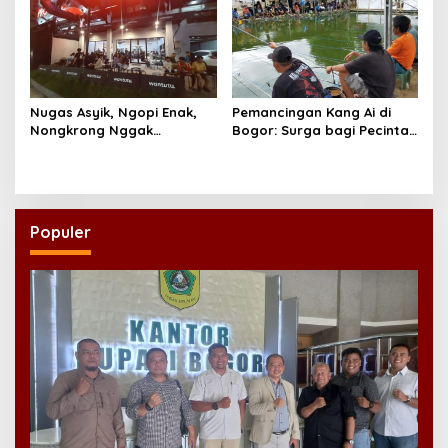
Nugas Asyik, Ngopi Enak,
Pemancingan Kang Ai di
Nongkrong Nggak
Bogor: Surga bagi Pecinta
Ngebosenin? Welcome to
Memancing
Wantutu
Populer