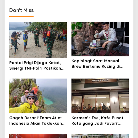
n
Don't Miss
a
v
i
g
a
t
Kopiologi: Saat Manual
i
Pantai Prigi Dijaga Ketat,
Brew Bertemu Kucing di
Sinergi TNI-Polri Pastikan
o
Teras Rumah yang
Libur Nataru Aman dan
Sederhana dan Hangat
n
Nyaman
Gagah Berani! Enam Atlet
Karmen’s Eve, Kafe Pusat
Indonesia Akan Taklukkan
Kota yang Jadi Favorit
Trango Tower, Tebing
Tempat WFC dan
Paling Ekstrem di Dunia
Nongkrong Anak Muda