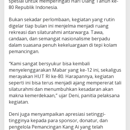
spesial untuk memperingati Hari Ulang Tahun ke-
U
T
80 Republik Indonesia.
R
I
Bukan sekadar perlombaan, kegiatan yang rutin
k
digelar tiap bulan ini menjelma menjadi ruang
e
rekreasi dan silaturahmi antarwarga. Tawa,
-
8
candaan, dan semangat nasionalisme berpadu
0
dalam suasana penuh kekeluargaan di tepi kolam
S
pemancingan.
a
t
“
Kami sangat bersyukur bisa kembali
u
k
menyelenggarakan Mabar yang ke-12 ini, sekaligus
a
merayakan HUT RI ke-80. Harapannya, kegiatan
n
seperti ini bisa terus menjadi ajang mempererat tali
W
silaturahmi dan menumbuhkan kesadaran akan
a
r
makna kemerdekaan,” ujar Deni, panitia pelaksana
g
kegiatan.
a
d
Deni juga menyampaikan apresiasi setinggi-
i
tingginya kepada para sponsor, donatur, dan
B
o
pengelola Pemancingan Kang Ai yang telah