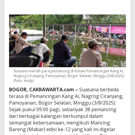
e
m
a
n
g
a
t
K
e
m
e
r
d
e
Suasana meriah para pemancing di Kolam Pemancingan Kang Ai,
Nagrog Ciranjang, Pamoyanan, Bogor Selatan, Minggu (3/8/2025).
k
(foto: Andy)
a
a
BOGOR, CAKRAWARTA.com –
Suasana berbeda
n
terasa di Pemancingan Kang Ai, Nagrog Ciranjang,
:
Pamoyanan, Bogor Selatan, Minggu (3/8/2025).
M
a
Sejak pukul 09.00 pagi, sebanyak 38 pemancing
b
dari berbagai kalangan berkumpul dalam
a
semangat kebersamaan, mengikuti Mancing
r
Bareng (Mabar) edisi ke-12 yang kali ini digelar
H