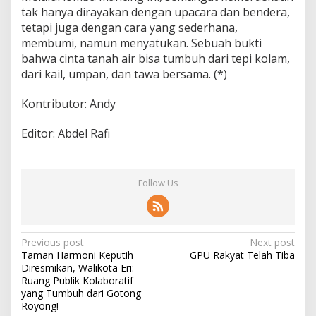
tak hanya dirayakan dengan upacara dan bendera,
tetapi juga dengan cara yang sederhana,
membumi, namun menyatukan. Sebuah bukti
bahwa cinta tanah air bisa tumbuh dari tepi kolam,
dari kail, umpan, dan tawa bersama. (*)
Kontributor: Andy
Editor: Abdel Rafi
Follow Us
P
Previous post
Next post
Taman Harmoni Keputih
GPU Rakyat Telah Tiba
o
Diresmikan, Walikota Eri:
s
Ruang Publik Kolaboratif
yang Tumbuh dari Gotong
t
Royong!