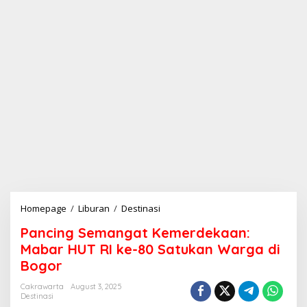
Homepage
/
Liburan
/
Destinasi
P
a
Pancing Semangat Kemerdekaan:
n
c
Mabar HUT RI ke-80 Satukan Warga di
i
Bogor
n
g
Cakrawarta
August 3, 2025
S
Destinasi