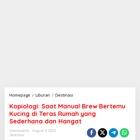
Homepage
/
Liburan
/
Destinasi
K
o
Kopiologi: Saat Manual Brew Bertemu
p
i
Kucing di Teras Rumah yang
o
Sederhana dan Hangat
l
o
Cakrawarta
August 9, 2025
g
Destinasi