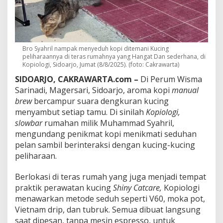
c
i
n
g
d
i
Bro Syahril nampak menyeduh kopi ditemani Kucing
T
peliharaannya di teras rumahnya yang Hangat Dan sederhana, di
e
Kopiologi, Sidoarjo, Jumat (8/8/2025). (foto: Cakrawarta)
r
SIDOARJO, CAKRAWARTA.com –
Di Perum Wisma
a
Sarinadi, Magersari, Sidoarjo, aroma kopi
manual
s
R
brew
bercampur suara dengkuran kucing
u
menyambut setiap tamu. Di sinilah
Kopiologi,
m
slowbar
rumahan milik Muhammad Syahril,
a
mengundang penikmat kopi menikmati seduhan
h
pelan sambil berinteraksi dengan kucing-kucing
y
a
peliharaan.
n
g
Berlokasi di teras rumah yang juga menjadi tempat
S
praktik perawatan kucing
Shiny Catcare,
Kopiologi
e
menawarkan metode seduh seperti V60, moka pot,
d
e
Vietnam drip, dan tubruk. Semua dibuat langsung
r
saat dipesan, tanpa mesin espresso, untuk