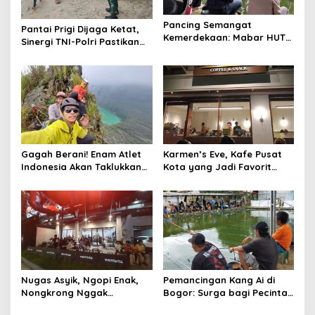
a
t
Pancing Semangat
Pantai Prigi Dijaga Ketat,
Kemerdekaan: Mabar HUT
i
Sinergi TNI-Polri Pastikan
RI ke-80 Satukan Warga di
Libur Nataru Aman dan
o
Bogor
Nyaman
n
Gagah Berani! Enam Atlet
Karmen’s Eve, Kafe Pusat
Indonesia Akan Taklukkan
Kota yang Jadi Favorit
Trango Tower, Tebing
Tempat WFC dan
Paling Ekstrem di Dunia
Nongkrong Anak Muda
Nugas Asyik, Ngopi Enak,
Pemancingan Kang Ai di
Nongkrong Nggak
Bogor: Surga bagi Pecinta
Ngebosenin? Welcome to
Memancing