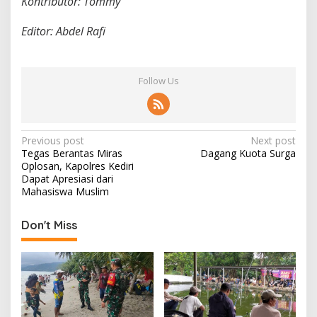
Kontributor: Tommy
Editor: Abdel Rafi
Follow Us
P
Previous post
Next post
Tegas Berantas Miras
Dagang Kuota Surga
o
Oplosan, Kapolres Kediri
s
Dapat Apresiasi dari
Mahasiswa Muslim
t
n
Don't Miss
a
v
i
g