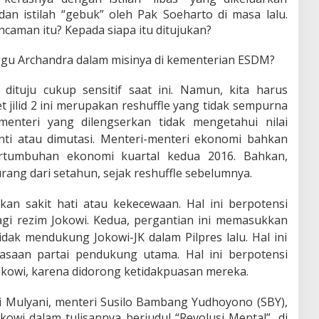
an istilah “gebuk” oleh Pak Soeharto di masa lalu.
aman itu? Kepada siapa itu ditujukan?
u Archandra dalam misinya di kementerian ESDM?
 dituju cukup sensitif saat ini. Namun, kita harus
t jilid 2 ini merupakan reshuffle yang tidak sempurna
menteri yang dilengserkan tidak mengetahui nilai
nti atau dimutasi. Menteri-menteri ekonomi bahkan
ertumbuhan ekonomi kuartal kedua 2016. Bahkan,
ang dari setahun, sejak reshuffle sebelumnya.
kan sakit hati atau kekecewaan. Hal ini berpotensi
gi rezim Jokowi.
Kedua, pergantian ini memasukkan
idak mendukung Jokowi-JK dalam Pilpres lalu. Hal ini
asaan partai pendukung utama. Hal ini berpotensi
okowi, karena didorong ketidakpuasan mereka.
i Mulyani, menteri Susilo Bambang Yudhoyono (SBY),
owi dalam tulisannya berjudul “Revolusi Mental”, di