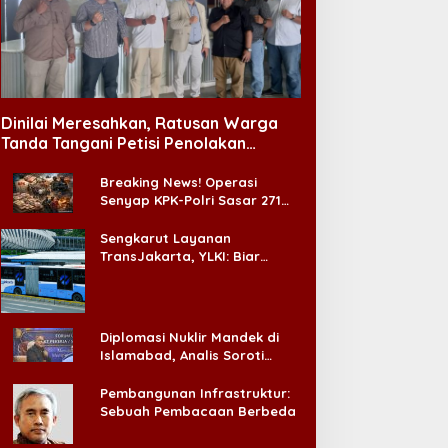
Dinilai Meresahkan, Ratusan Warga
Tanda Tangani Petisi Penolakan
Tempat Hiburan Malam di CitraLand
Breaking News! Operasi
Senyap KPK-Polri Sasar 271
Pabrik di Madura dan Akan
Ada ‘Badai Pemeriksaan’
Sengkarut Layanan
TransJakarta, YLKI: Biar
Cepat, Adakan Forum Dialog
Konsumen!
Diplomasi Nuklir Mandek di
Islamabad, Analis Soroti
Standar Ganda Washington
Pembangunan Infrastruktur:
Sebuah Pembacaan Berbeda