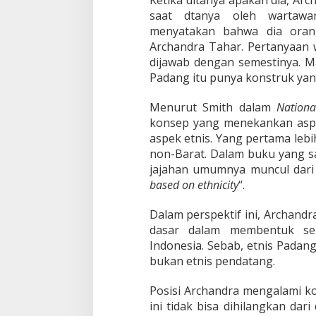
b
saat dtanya oleh wartawan
R
menyatakan bahwa dia orang
e
z
Archandra Tahar. Pertanyaan 
i
dijawab dengan semestinya. M
m
Padang itu punya konstruk yan
J
o
Menurut Smith dalam
Nationa
k
o
konsep yang menekankan as
w
aspek etnis. Yang pertama lebi
i
non-Barat. Dalam buku yang 
jajahan umumnya muncul dari 
based on ethnicity
“.
Dalam perspektif ini, Archan
dasar dalam membentuk s
Indonesia. Sebab, etnis Padan
bukan etnis pendatang.
Posisi Archandra mengalami ko
ini tidak bisa dihilangkan da