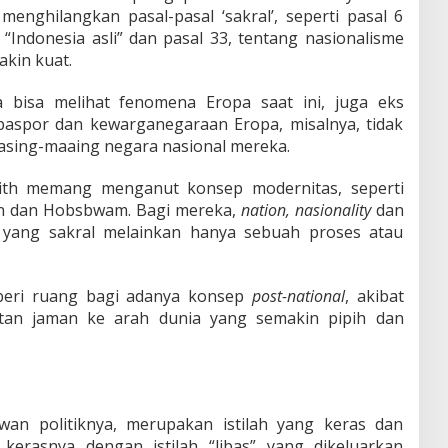
menghilangkan pasal-pasal ‘sakral’, seperti pasal 6
“Indonesia asli” dan pasal 33, tentang nasionalisme
akin kuat.
ita bisa melihat fenomena Eropa saat ini, juga eks
 paspor dan kewarganegaraan Eropa, misalnya, tidak
sing-maaing negara nasional mereka.
Smith memang menganut konsep modernitas, seperti
on dan Hobsbwam. Bagi mereka,
nation, nasionality
dan
yang sakral melainkan hanya sebuah proses atau
eri ruang bagi adanya konsep
post-national
, akibat
utan jaman ke arah dunia yang semakin pipih dan
wan politiknya, merupakan istilah yang keras dan
p kerasnya dengan istilah “libas” yang dikeluarkan