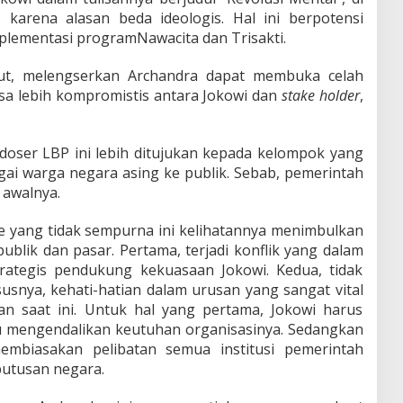
karena alasan beda ideologis. Hal ini berpotensi
lementasi programNawacita dan Trisakti.
but, melengserkan Archandra dapat membuka celah
 bisa lebih kompromistis antara Jokowi dan
stake holder
,
doser LBP ini lebih ditujukan kepada kelompok yang
i warga negara asing ke publik. Sebab, pemerintah
 awalnya.
e yang tidak sempurna ini kelihatannya menimbulkan
ublik dan pasar. Pertama, terjadi konflik yang dalam
strategis pendukung kekuasaan Jokowi. Kedua, tidak
susnya, kehati-hatian dalam urusan yang sangat vital
an saat ini. Untuk hal yang pertama, Jokowi harus
u mengendalikan keutuhan organisasinya. Sedangkan
embiasakan pelibatan semua institusi pemerintah
putusan negara.