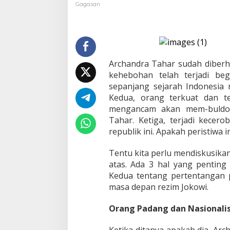
d
Gagasan
a
n
g
,
B
u
Archandra Tahar sudah diberh
l
kehebohan telah terjadi beg
d
sepanjang sejarah Indonesia 
o
s
Kedua, orang terkuat dan te
e
mengancam akan mem-buldos
r
Tahar. Ketiga, terjadi kecer
L
republik ini. Apakah peristiwa
u
h
u
Tentu kita perlu mendiskusikan
t
atas. Ada 3 hal yang penting 
d
Kedua tentang pertentangan p
a
masa depan rezim Jokowi.
n
N
a
Orang Padang dan Nasional
s
i
Ketika ditanya apakah dia, Ar