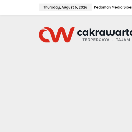
S
k
Thursday, August 6, 2026
Pedoman Media Sibe
i
p
t
o
c
o
n
t
e
n
t