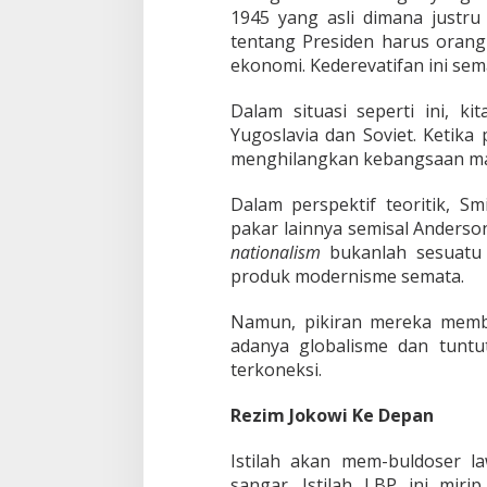
1945 yang asli dimana justru 
tentang Presiden harus orang 
ekonomi. Kederevatifan ini sem
Dalam situasi seperti ini, k
Yugoslavia dan Soviet. Ketika
menghilangkan kebangsaan ma
Dalam perspektif teoritik, 
pakar lainnya semisal Anders
nationalism
bukanlah sesuatu 
produk modernisme semata.
Namun, pikiran mereka memb
adanya globalisme dan tunt
terkoneksi.
Rezim Jokowi Ke Depan
Istilah akan mem-buldoser la
sangar. Istilah LBP ini miri