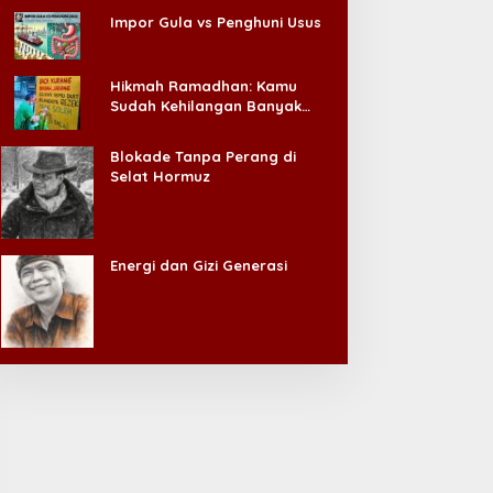
Impor Gula vs Penghuni Usus
Hikmah Ramadhan: Kamu
Sudah Kehilangan Banyak
Hal, Jangan Sampai
Kehilangan Diri Sendiri!
Blokade Tanpa Perang di
Selat Hormuz
Energi dan Gizi Generasi