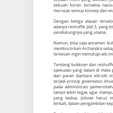
sebuah koran ternama nasio. 
merusak semua konsep dan imp
Dengan ketiga alasan terse
adanya reshuffle jilid 3, yang
pendukungnya yang utama.
Namun, bisa saja ancaman bul
membocorkan Archandra sebaga
terkesan ingin menutupi aib ini
Tentang buldoser dan reshuffl
spekulasi yang dalam di mata p
dan parah diantara elit-elit 
terjadi prinsip
governance
, khu
pada administrasi pemerintah
tampil lebih tegas agar mamp
yang kedua, Jokowi harus m
terkait, dalam pengambilan ke