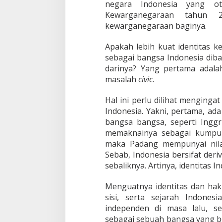
negara Indonesia yang ot
Kewarganegaraan tahun 
kewarganegaraan baginya.
Apakah lebih kuat identitas k
sebagai bangsa Indonesia dib
darinya? Yang pertama adalah
masalah
civic
.
Hal ini perlu dilihat menging
Indonesia. Yakni, pertama, a
bangsa bangsa, seperti Inggr
memaknainya sebagai kumpul
maka Padang mempunyai nilai 
Sebab, Indonesia bersifat deri
sebaliknya. Artinya, identitas I
Menguatnya identitas dan hak p
sisi, serta sejarah Indones
independen di masa lalu, s
sebagai sebuah bangsa yang be