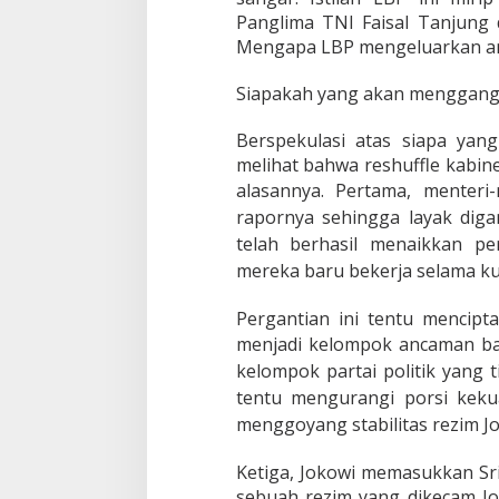
Panglima TNI Faisal Tanjung d
Mengapa LBP mengeluarkan anc
Siapakah yang akan menggangg
Berspekulasi atas siapa yang
melihat bahwa reshuffle kabine
alasannya. Pertama, menteri-
rapornya sehingga layak diga
telah berhasil menaikkan p
mereka baru bekerja selama kur
Pergantian ini tentu mencipta
menjadi kelompok ancaman ba
kelompok partai politik yang t
tentu mengurangi porsi keku
menggoyang stabilitas rezim J
Ketiga, Jokowi memasukkan Sr
sebuah rezim yang dikecam Jok