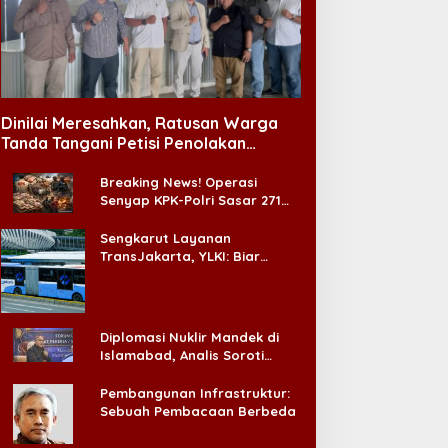
Dinilai Meresahkan, Ratusan Warga
Tanda Tangani Petisi Penolakan
Tempat Hiburan Malam di CitraLand
Breaking News! Operasi
Senyap KPK-Polri Sasar 271
Pabrik di Madura dan Akan
Ada ‘Badai Pemeriksaan’
Sengkarut Layanan
TransJakarta, YLKI: Biar
Cepat, Adakan Forum Dialog
Konsumen!
Diplomasi Nuklir Mandek di
Islamabad, Analis Soroti
Standar Ganda Washington
Pembangunan Infrastruktur:
Sebuah Pembacaan Berbeda