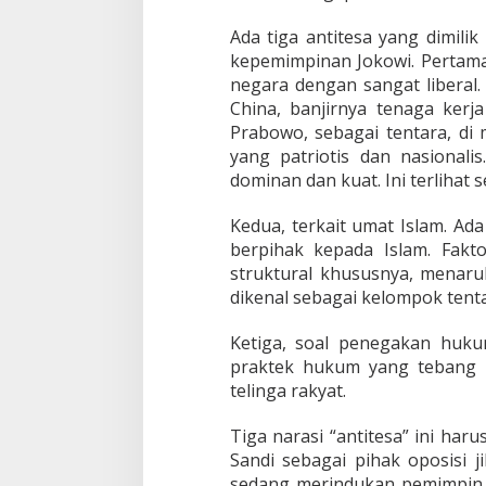
Ada tiga antitesa yang dimil
kepemimpinan Jokowi. Pertama
negara dengan sangat liberal.
China, banjirnya tenaga kerj
Prabowo, sebagai tentara, di
yang patriotis dan nasionali
dominan dan kuat. Ini terlihat 
Kedua, terkait umat Islam. Ad
berpihak kepada Islam. Fakt
struktural khususnya, menar
dikenal sebagai kelompok tenta
Ketiga, soal penegakan hukum.
praktek hukum yang tebang pil
telinga rakyat.
Tiga narasi “antitesa” ini ha
Sandi sebagai pihak oposisi j
sedang merindukan pemimpin a