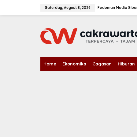
S
k
Saturday, August 8, 2026
Pedoman Media Sibe
i
p
t
o
c
o
n
t
e
n
Home
Ekonomika
Gagasan
Hiburan
t