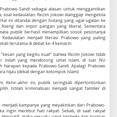
ik Prabowo-Sandi sebagai alasan untuk menggantikan
, soal kedaulatan. Rezim Jokowi dianggap mengelola
 Hal ini ditandai dengan hutang yang ugal-ugalan ke
a Aseng dan impor pangan yang liberal. Sementara
 mata publik berhasil menampilkan sosok pesonanya
s. Kedaulatan menjadi literasi Prabowo yang paling
sekali terutama di debat ke-4 kemarin.
a “kesan yang begitu kuat” bahwa Rezim Jokowi tidak
or inilah yang mendorong umat Islam, di luar NU
uh harapan kepada Prabowo-Sandi. Apalagi Prabowo
ra hijau (dekat dengan kelompok Islam).
 Akhir-akhir ini, publik seringkali dipertontonkan
ih. Istilah kriminalisasi menjadi sangat familier di
rus menjadi kampanye yang meyakinkan dari Prabowo-
ika ingin merebut hati rakyat. Sebab, di saat rakyat
lternatif, maka sesuatu yang berbeda dan kontras