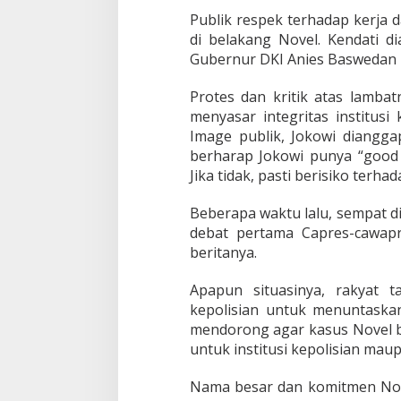
Publik respek terhadap kerja 
di belakang Novel. Kendati d
Gubernur DKI Anies Baswedan i
Protes dan kritik atas lamba
menyasar integritas institusi
Image publik, Jokowi diangga
berharap Jokowi punya “good 
Jika tidak, pasti berisiko terhad
Beberapa waktu lalu, sempat d
debat pertama Capres-cawapre
beritanya.
Apapun situasinya, rakyat 
kepolisian untuk menuntaska
mendorong agar kasus Novel bis
untuk institusi kepolisian mau
Nama besar dan komitmen Nov