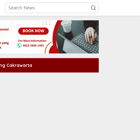
ng Cakrawarta