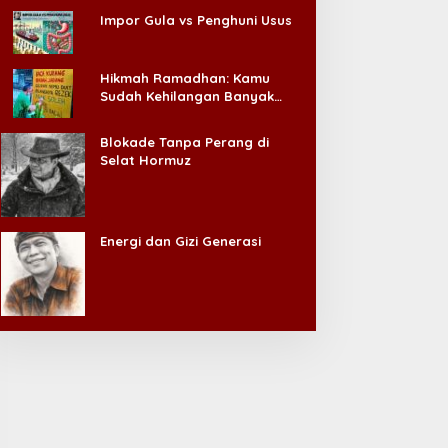
Impor Gula vs Penghuni Usus
Hikmah Ramadhan: Kamu
Sudah Kehilangan Banyak
Hal, Jangan Sampai
Kehilangan Diri Sendiri!
Blokade Tanpa Perang di
Selat Hormuz
Energi dan Gizi Generasi