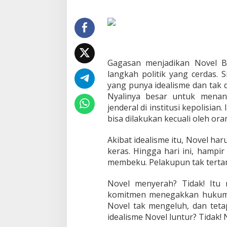
s
w
e
d
a
n
J
Gagasan menjadikan Novel B
a
langkah politik yang cerdas.
k
yang punya idealisme dan tak
s
a
Nyalinya besar untuk menan
A
jenderal di institusi kepolisia
g
bisa dilakukan kecuali oleh ora
u
n
Akibat idealisme itu, Novel ha
g
?
keras. Hingga hari ini, hampi
membeku. Pelakupun tak tertang
Novel menyerah? Tidak! Itu 
komitmen menegakkan hukum 
Novel tak mengeluh, dan teta
idealisme Novel luntur? Tidak! 