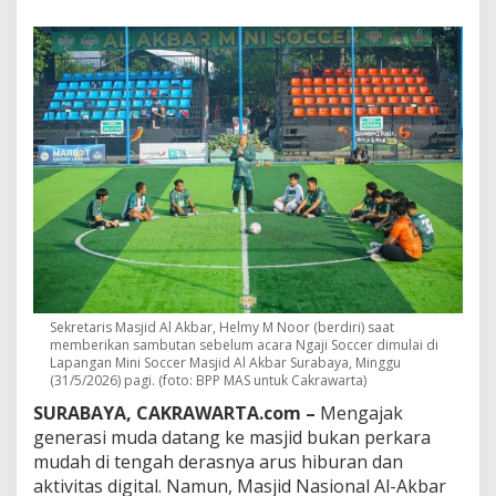
c
e
r
,
C
a
r
a
B
a
r
u
A
l
-
A
k
Sekretaris Masjid Al Akbar, Helmy M Noor (berdiri) saat
b
memberikan sambutan sebelum acara Ngaji Soccer dimulai di
a
Lapangan Mini Soccer Masjid Al Akbar Surabaya, Minggu
r
(31/5/2026) pagi. (foto: BPP MAS untuk Cakrawarta)
S
SURABAYA, CAKRAWARTA.com –
Mengajak
u
generasi muda datang ke masjid bukan perkara
r
a
mudah di tengah derasnya arus hiburan dan
b
aktivitas digital. Namun, Masjid Nasional Al-Akbar