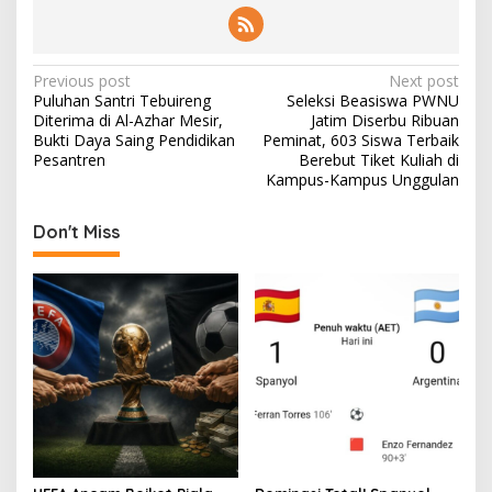
P
Previous post
Next post
Puluhan Santri Tebuireng
Seleksi Beasiswa PWNU
o
Diterima di Al-Azhar Mesir,
Jatim Diserbu Ribuan
s
Bukti Daya Saing Pendidikan
Peminat, 603 Siswa Terbaik
Pesantren
Berebut Tiket Kuliah di
t
Kampus-Kampus Unggulan
n
Don't Miss
a
v
i
g
a
t
i
o
n