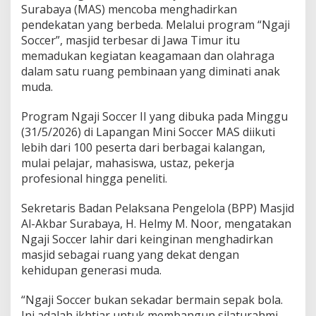
a
Surabaya (MAS) mencoba menghadirkan
y
pendekatan yang berbeda. Melalui program “Ngaji
a
Soccer”, masjid terbesar di Jawa Timur itu
A
j
memadukan kegiatan keagamaan dan olahraga
a
dalam satu ruang pembinaan yang diminati anak
k
muda.
A
n
Program Ngaji Soccer II yang dibuka pada Minggu
a
k
(31/5/2026) di Lapangan Mini Soccer MAS diikuti
M
lebih dari 100 peserta dari berbagai kalangan,
u
mulai pelajar, mahasiswa, ustaz, pekerja
d
profesional hingga peneliti.
a
k
e
Sekretaris Badan Pelaksana Pengelola (BPP) Masjid
M
Al-Akbar Surabaya, H. Helmy M. Noor, mengatakan
a
Ngaji Soccer lahir dari keinginan menghadirkan
s
masjid sebagai ruang yang dekat dengan
j
i
kehidupan generasi muda.
d
“Ngaji Soccer bukan sekadar bermain sepak bola.
Ini adalah ikhtiar untuk membangun silaturahmi,