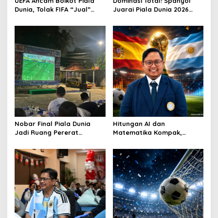
UEFA Ancam Boikot Piala
Dominasi Total! Spanyol
Dunia, Tolak FIFA “Jual”
Juarai Piala Dunia 2026
Kompetisi ke Investor
Usai Hajar Argentina
Nobar Final Piala Dunia
Hitungan AI dan
Jadi Ruang Pererat
Matematika Kompak,
Kemitraan Polsek Koja
Argentina Lebih
dengan Warga
Difavoritkan Juara