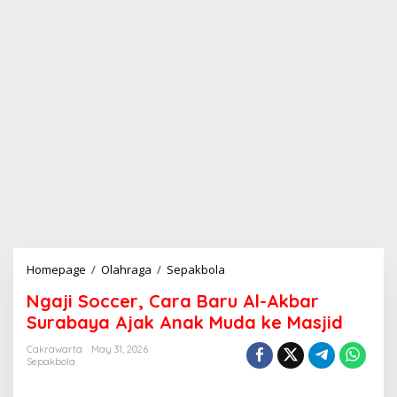
Homepage
/
Olahraga
/
Sepakbola
N
g
Ngaji Soccer, Cara Baru Al-Akbar
a
j
Surabaya Ajak Anak Muda ke Masjid
i
S
Cakrawarta
May 31, 2026
Sepakbola
o
c