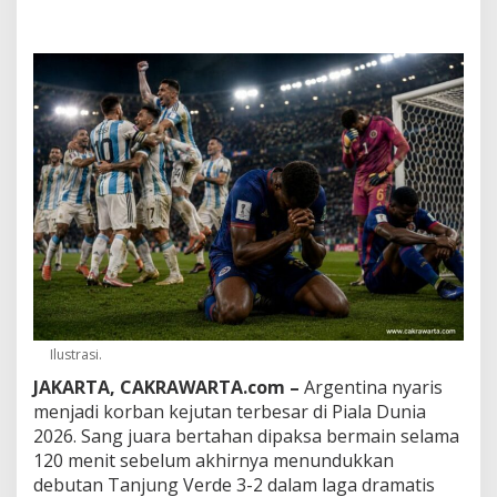
a
G
e
m
e
t
a
r
!
D
e
b
u
t
a
n
A
f
Ilustrasi.
r
i
JAKARTA, CAKRAWARTA.com –
Argentina nyaris
k
menjadi korban kejutan terbesar di Piala Dunia
a
2026. Sang juara bertahan dipaksa bermain selama
P
120 menit sebelum akhirnya menundukkan
a
k
debutan Tanjung Verde 3-2 dalam laga dramatis