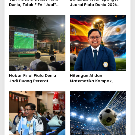
Dunia, Tolak FIFA “Jual”
Juarai Piala Dunia 2026
Kompetisi ke Investor
Usai Hajar Argentina
Nobar Final Piala Dunia
Hitungan AI dan
Jadi Ruang Pererat
Matematika Kompak,
Kemitraan Polsek Koja
Argentina Lebih
dengan Warga
Difavoritkan Juara