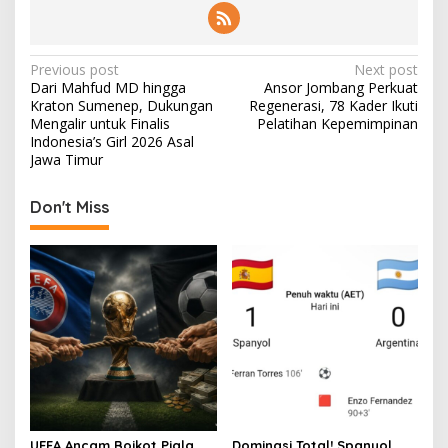
P
Previous post
Next post
Dari Mahfud MD hingga
Ansor Jombang Perkuat
o
Kraton Sumenep, Dukungan
Regenerasi, 78 Kader Ikuti
s
Mengalir untuk Finalis
Pelatihan Kepemimpinan
Indonesia’s Girl 2026 Asal
t
Jawa Timur
n
Don't Miss
a
v
i
g
a
t
i
o
n
UEFA Ancam Boikot Piala
Dominasi Total! Spanyol