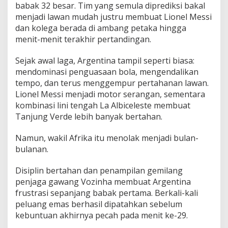
s
babak 32 besar. Tim yang semula diprediksi bakal
a
menjadi lawan mudah justru membuat Lionel Messi
S
dan kolega berada di ambang petaka hingga
a
n
menit-menit terakhir pertandingan.
g
J
Sejak awal laga, Argentina tampil seperti biasa:
u
mendominasi penguasaan bola, mengendalikan
a
tempo, dan terus menggempur pertahanan lawan.
r
a
Lionel Messi menjadi motor serangan, sementara
B
kombinasi lini tengah La Albiceleste membuat
e
Tanjung Verde lebih banyak bertahan.
r
t
Namun, wakil Afrika itu menolak menjadi bulan-
a
h
bulanan.
a
n
Disiplin bertahan dan penampilan gemilang
B
penjaga gawang Vozinha membuat Argentina
e
frustrasi sepanjang babak pertama. Berkali-kali
r
t
peluang emas berhasil dipatahkan sebelum
a
kebuntuan akhirnya pecah pada menit ke-29.
r