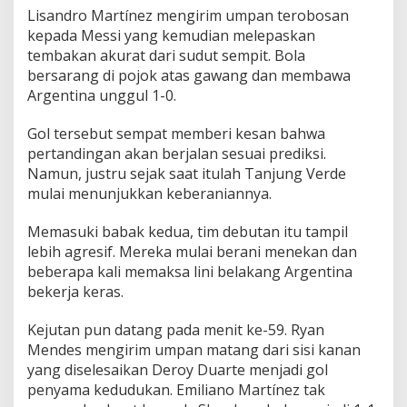
u
Lisandro Martínez mengirim umpan terobosan
n
kepada Messi yang kemudian melepaskan
g
1
tembakan akurat dari sudut sempit. Bola
2
bersarang di pojok atas gawang dan membawa
0
Argentina unggul 1-0.
M
e
Gol tersebut sempat memberi kesan bahwa
n
i
pertandingan akan berjalan sesuai prediksi.
t
Namun, justru sejak saat itulah Tanjung Verde
mulai menunjukkan keberaniannya.
Memasuki babak kedua, tim debutan itu tampil
lebih agresif. Mereka mulai berani menekan dan
beberapa kali memaksa lini belakang Argentina
bekerja keras.
Kejutan pun datang pada menit ke-59. Ryan
Mendes mengirim umpan matang dari sisi kanan
yang diselesaikan Deroy Duarte menjadi gol
penyama kedudukan. Emiliano Martínez tak