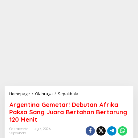
Homepage
/
Olahraga
/
Sepakbola
A
r
Argentina Gemetar! Debutan Afrika
g
e
Paksa Sang Juara Bertahan Bertarung
n
120 Menit
t
i
Cakrawarta
July 4, 2026
n
Sepakbola