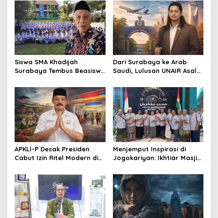
a
v
i
g
a
Siswa SMA Khadijah
Dari Surabaya ke Arab
t
Surabaya Tembus Beasiswa
Saudi, Lulusan UNAIR Asal
Rusia, 66% Lolos PTN lewat
Pakistan Ini Tembus Industri
i
Jalur Prestasi
Kreatif Global
o
n
APKLI-P Desak Presiden
Menjemput Inspirasi di
Cabut Izin Ritel Modern di
Jogokariyan: Ikhtiar Masjid
Desa, Soroti Nasib Warung
Hikmatul Hakim
Rakyat
Mewujudkan Manajemen
Berbasis Umat