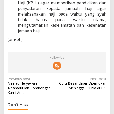
Haji (KBIH) agar memberikan pendidikan dan
penyadaran kepada jamaah haji agar
melaksanakan haji pada waktu yang syah
tidak harus pada waktu utama,
mengutamakan keselamatan dan kesehatan
jamaah haji.
(am/bti)
Follow Us
P
Previous post
Next post
Ahmad Heryawan:
Guru Besar Unair Ditemukan
o
Alhamdulillah Rombongan
Meninggal Dunia di ITS
s
Kami Aman
t
Don't Miss
n