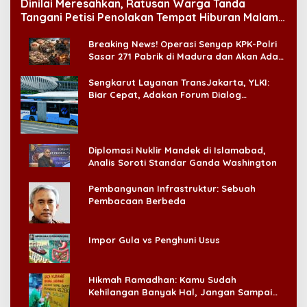
Dinilai Meresahkan, Ratusan Warga Tanda
Tangani Petisi Penolakan Tempat Hiburan Malam
di CitraLand
Breaking News! Operasi Senyap KPK-Polri
Sasar 271 Pabrik di Madura dan Akan Ada
‘Badai Pemeriksaan’
Sengkarut Layanan TransJakarta, YLKI:
Biar Cepat, Adakan Forum Dialog
Konsumen!
Diplomasi Nuklir Mandek di Islamabad,
Analis Soroti Standar Ganda Washington
Pembangunan Infrastruktur: Sebuah
Pembacaan Berbeda
Impor Gula vs Penghuni Usus
Hikmah Ramadhan: Kamu Sudah
Kehilangan Banyak Hal, Jangan Sampai
Kehilangan Diri Sendiri!