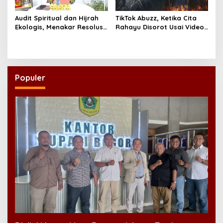
Audit Spiritual dan Hijrah
TikTok Abuzz, Ketika Cita
Ekologis, Menakar Resolusi
Rahayu Disorot Usai Video
Indonesia 2026
Klip “Niscaya Nirkala”
Dinilai Mencekam
Populer