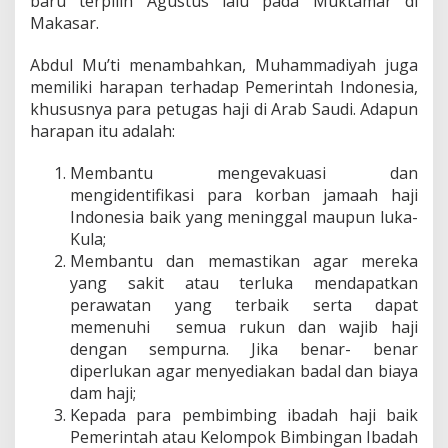
baru terpilih Agustus lalu pada Muktamar di
T
u
Makasar.
r
u
Abdul Mu’ti menambahkan, Muhammadiyah juga
t
memiliki harapan terhadap Pemerintah Indonesia,
B
khususnya para petugas haji di Arab Saudi. Adapun
e
r
harapan itu adalah:
d
u
Membantu mengevakuasi dan
k
mengidentifikasi para korban jamaah haji
a
Indonesia baik yang meninggal maupun luka-
C
i
Kula;
t
Membantu dan memastikan agar mereka
a
yang sakit atau terluka mendapatkan
perawatan yang terbaik serta dapat
memenuhi semua rukun dan wajib haji
dengan sempurna. Jika benar- benar
diperlukan agar menyediakan badal dan biaya
dam haji;
Kepada para pembimbing ibadah haji baik
Pemerintah atau Kelompok Bimbingan Ibadah