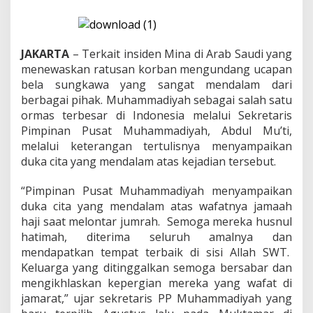
i
y
a
h
:
JAKARTA
– Terkait insiden Mina di Arab Saudi yang
S
menewaskan ratusan korban mengundang ucapan
o
bela sungkawa yang sangat mendalam dari
a
berbagai pihak. Muhammadiyah sebagai salah satu
l
I
ormas terbesar di Indonesia melalui Sekretaris
n
Pimpinan Pusat Muhammadiyah, Abdul Mu’ti,
s
melalui keterangan tertulisnya menyampaikan
i
duka cita yang mendalam atas kejadian tersebut.
d
e
n
“Pimpinan Pusat Muhammadiyah menyampaikan
M
duka cita yang mendalam atas wafatnya jamaah
i
haji saat melontar jumrah. Semoga mereka husnul
n
hatimah, diterima seluruh amalnya dan
a
mendapatkan tempat terbaik di sisi Allah SWT.
,
K
Keluarga yang ditinggalkan semoga bersabar dan
a
mengikhlaskan kepergian mereka yang wafat di
m
jamarat,” ujar sekretaris PP Muhammadiyah yang
i