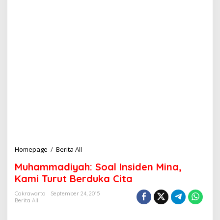
Homepage
/
Berita All
M
u
Muhammadiyah: Soal Insiden Mina,
h
a
Kami Turut Berduka Cita
m
m
Cakrawarta
September 24, 2015
Berita All
a
d