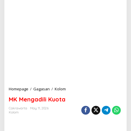
Homepage
/
Gagasan
/
Kolom
M
K
MK Mengadili Kuota
M
e
Cakrawarta
May 11, 2026
n
Kolom
g
a
d