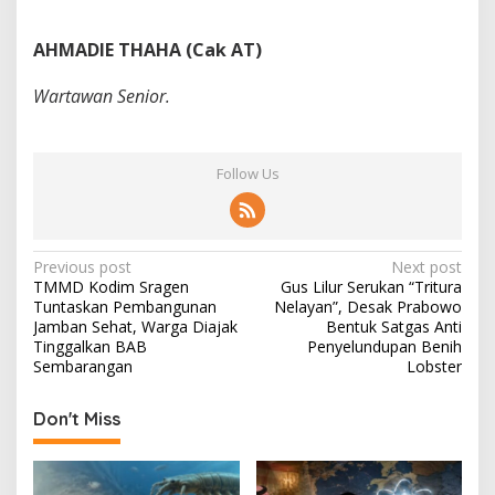
AHMADIE THAHA (Cak AT)
Wartawan Senior.
Follow Us
P
Previous post
Next post
TMMD Kodim Sragen
Gus Lilur Serukan “Tritura
o
Tuntaskan Pembangunan
Nelayan”, Desak Prabowo
s
Jamban Sehat, Warga Diajak
Bentuk Satgas Anti
Tinggalkan BAB
Penyelundupan Benih
t
Sembarangan
Lobster
n
Don't Miss
a
v
i