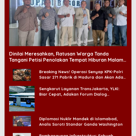
Dinilai Meresahkan, Ratusan Warga Tanda
Tangani Petisi Penolakan Tempat Hiburan Malam
di CitraLand
Breaking News! Operasi Senyap KPK-Polri
Sasar 271 Pabrik di Madura dan Akan Ada
‘Badai Pemeriksaan’
Sengkarut Layanan TransJakarta, YLKI:
Biar Cepat, Adakan Forum Dialog
Konsumen!
Diplomasi Nuklir Mandek di Islamabad,
Analis Soroti Standar Ganda Washington
Pembangunan Infrastruktur: Sebuah