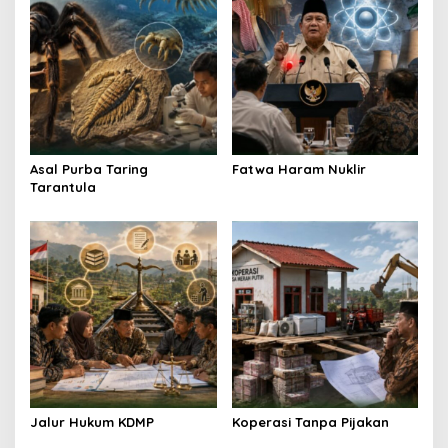
g
a
t
i
o
n
Asal Purba Taring
Fatwa Haram Nuklir
Tarantula
Jalur Hukum KDMP
Koperasi Tanpa Pijakan