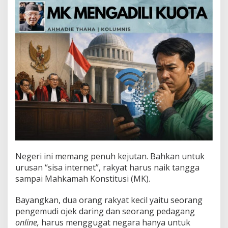
i
l
i
K
u
o
t
a
Negeri ini memang penuh kejutan. Bahkan untuk
urusan “sisa internet”, rakyat harus naik tangga
sampai Mahkamah Konstitusi (MK).
Bayangkan, dua orang rakyat kecil yaitu seorang
pengemudi ojek daring dan seorang pedagang
online,
harus menggugat negara hanya untuk