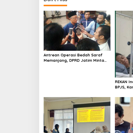
t
n
a
v
i
g
a
Antrean Operasi Bedah Saraf
t
Memanjang, DPRD Jatim Minta
i
Layanan RSUD Dr. Soetomo
Dievaluasi
o
REKAN In
n
BPJS, Ka
Akhirnya