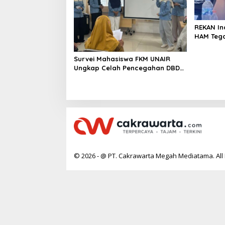
REKAN In
HAM Teg
Kesehat
Survei Mahasiswa FKM UNAIR
Ungkap Celah Pencegahan DBD
di Permukiman Surabaya
© 2026 - @ PT. Cakrawarta Megah Mediatama. All 