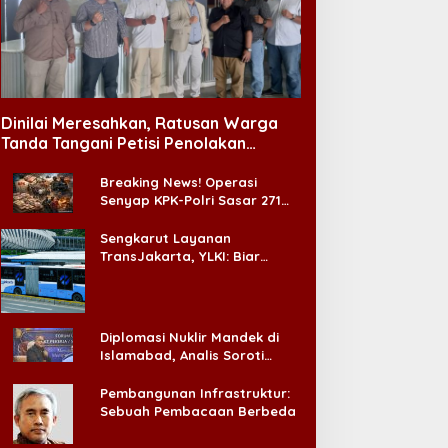
Dinilai Meresahkan, Ratusan Warga
Tanda Tangani Petisi Penolakan
Tempat Hiburan Malam di CitraLand
Breaking News! Operasi
Senyap KPK-Polri Sasar 271
Pabrik di Madura dan Akan
Ada ‘Badai Pemeriksaan’
Sengkarut Layanan
TransJakarta, YLKI: Biar
Cepat, Adakan Forum Dialog
Konsumen!
Diplomasi Nuklir Mandek di
Islamabad, Analis Soroti
Standar Ganda Washington
Pembangunan Infrastruktur:
Sebuah Pembacaan Berbeda