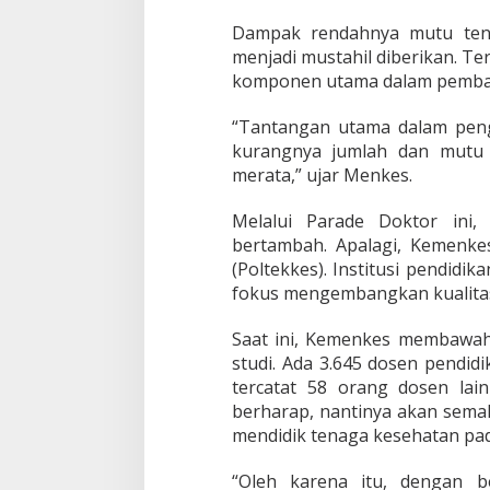
n
a
Dampak rendahnya mutu ten
g
menjadi mustahil diberikan. T
a
komponen utama dalam pemban
K
e
“Tantangan utama dalam peng
s
e
kurangnya jumlah dan mutu 
h
merata,” ujar Menkes.
a
t
Melalui Parade Doktor ini
a
bertambah. Apalagi, Kemenkes
n
I
(Poltekkes). Institusi pendidi
n
fokus mengembangkan kualitas
d
o
Saat ini, Kemenkes membawah
n
studi. Ada 3.645 dosen pendidi
e
s
tercatat 58 orang dosen la
i
berharap, nantinya akan semaki
a
mendidik tenaga kesehatan pada 
“Oleh karena itu, dengan b