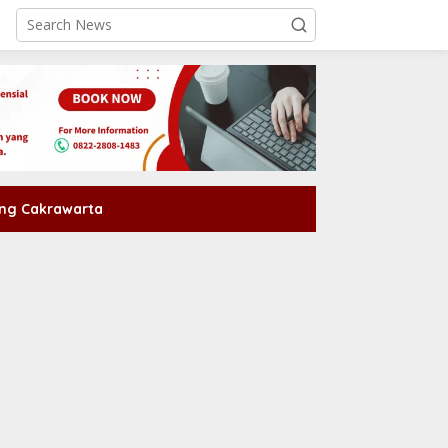
ng Cakrawarta