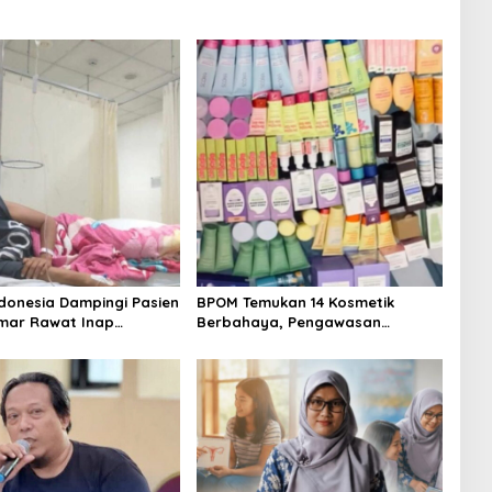
donesia Dampingi Pasien
BPOM Temukan 14 Kosmetik
mar Rawat Inap
Berbahaya, Pengawasan
 Tersedia
Penjualan Daring Didesak
Diperketat