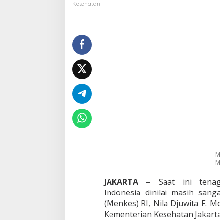
r
Kesehatan
i
t
i
s
i
R
e
n
d
a
h
n
y
a
K
u
a
M
l
M
i
t
JAKARTA
– Saat ini tenaga
a
Indonesia dinilai masih sang
s
(Menkes) RI, Nila Djuwita F. 
T
Kementerian Kesehatan Jakarta,
e