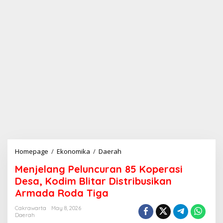
Homepage
/
Ekonomika
/
Daerah
M
e
Menjelang Peluncuran 85 Koperasi
n
j
Desa, Kodim Blitar Distribusikan
e
Armada Roda Tiga
l
a
Cakrawarta
May 8, 2026
n
Daerah