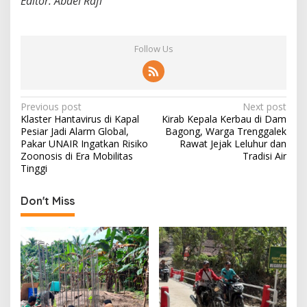
Editor: Abdel Rafi
Follow Us
P
Previous post
Next post
Klaster Hantavirus di Kapal
Kirab Kepala Kerbau di Dam
o
Pesiar Jadi Alarm Global,
Bagong, Warga Trenggalek
s
Pakar UNAIR Ingatkan Risiko
Rawat Jejak Leluhur dan
Zoonosis di Era Mobilitas
Tradisi Air
t
Tinggi
n
Don't Miss
a
v
i
g
a
t