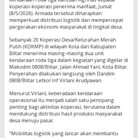
,
koperasi-koperasi penerima manfaat, Jumat
K
o
(8/5/2026). Armada tersebut diharapkan
d
memperkuat distribusi logistik dan mempercepat
i
pergerakan ekonomi masyarakat di tingkat desa.
m
B
Sebanyak 20 Koperasi Desa/Kelurahan Merah
l
i
Putih (KDKMP) di wilayah Kota dan Kabupaten
t
Blitar menerima masing-masing dua unit
a
kendaraan roda tiga dalam kegiatan yang digelar di
r
Makodim 0808/Blitar, Jalan Ahmad Yani, Kota Blitar.
D
i
Penyerahan dilakukan langsung oleh Dandim
s
0808/Blitar Letkol Inf Virlani Arudyawan.
t
r
Menurut Virlani, keberadaan kendaraan
i
operasional itu menjadi salah satu penopang
b
u
penting bagi aktivitas koperasi, terutama dalam
s
mendukung distribusi hasil produksi masyarakat
i
desa menuju pasar.
k
a
“Mobilitas logistik yang lancar akan membantu
n