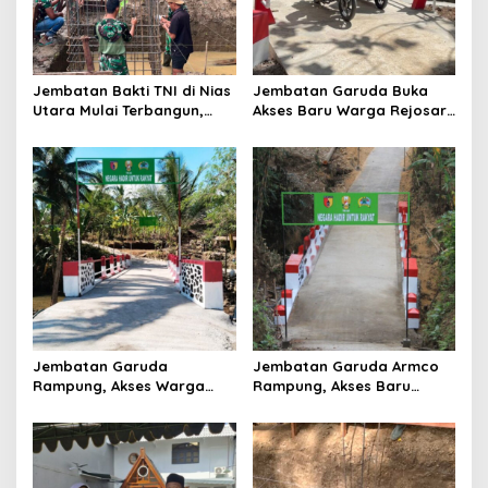
i
o
n
Jembatan Bakti TNI di Nias
Jembatan Garuda Buka
Utara Mulai Terbangun,
Akses Baru Warga Rejosari,
Akses Tiga Desa Segera
Sekolah hingga Distribusi
Pulih
Hasil Panen Kian Lancar
Jembatan Garuda
Jembatan Garuda Armco
Rampung, Akses Warga
Rampung, Akses Baru
dan Distribusi Hasil
Tegaren-Dermosari Siap
Pertanian Kian Lancar
Dongkrak Mobilitas dan
Ekonomi Warga