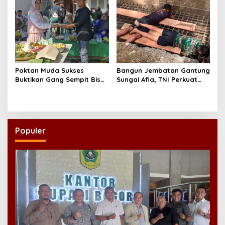
Poktan Muda Sukses
Bangun Jembatan Gantung
Buktikan Gang Sempit Bisa
Sungai Afia, TNI Perkuat
Menjadi Lumbung Pangan
Akses Ekonomi dan
Kota
Pendidikan Warga
Populer