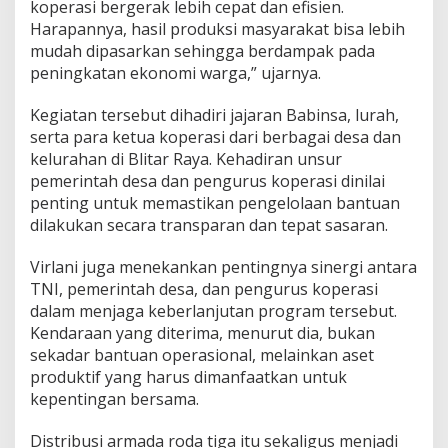
A
koperasi bergerak lebih cepat dan efisien.
r
Harapannya, hasil produksi masyarakat bisa lebih
m
mudah dipasarkan sehingga berdampak pada
a
peningkatan ekonomi warga,” ujarnya.
d
a
R
Kegiatan tersebut dihadiri jajaran Babinsa, lurah,
o
serta para ketua koperasi dari berbagai desa dan
d
kelurahan di Blitar Raya. Kehadiran unsur
a
pemerintah desa dan pengurus koperasi dinilai
T
penting untuk memastikan pengelolaan bantuan
i
g
dilakukan secara transparan dan tepat sasaran.
a
Virlani juga menekankan pentingnya sinergi antara
TNI, pemerintah desa, dan pengurus koperasi
dalam menjaga keberlanjutan program tersebut.
Kendaraan yang diterima, menurut dia, bukan
sekadar bantuan operasional, melainkan aset
produktif yang harus dimanfaatkan untuk
kepentingan bersama.
Distribusi armada roda tiga itu sekaligus menjadi