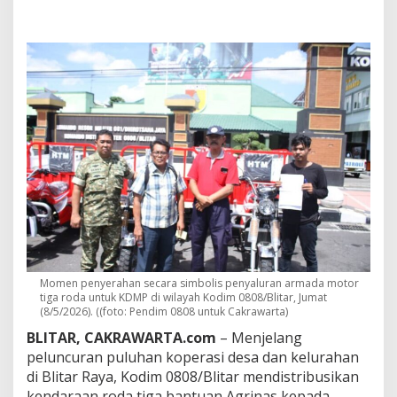
g
P
e
l
u
n
c
u
r
a
n
8
5
K
o
p
e
r
Momen penyerahan secara simbolis penyaluran armada motor
a
tiga roda untuk KDMP di wilayah Kodim 0808/Blitar, Jumat
s
(8/5/2026). ((foto: Pendim 0808 untuk Cakrawarta)
i
D
BLITAR, CAKRAWARTA.com
– Menjelang
e
peluncuran puluhan koperasi desa dan kelurahan
s
di Blitar Raya, Kodim 0808/Blitar mendistribusikan
a
kendaraan roda tiga bantuan Agrinas kepada