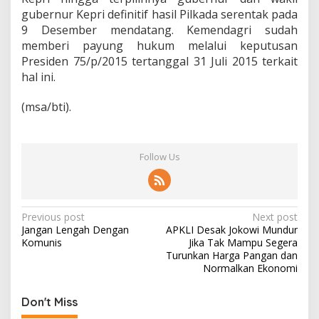
gubernur Kepri definitif hasil Pilkada serentak pada
9 Desember mendatang. Kemendagri sudah
memberi payung hukum melalui keputusan
Presiden 75/p/2015 tertanggal 31 Juli 2015 terkait
hal ini.
(msa/bti).
Follow Us
P
Previous post
Next post
Jangan Lengah Dengan
APKLI Desak Jokowi Mundur
o
Komunis
Jika Tak Mampu Segera
s
Turunkan Harga Pangan dan
Normalkan Ekonomi
t
n
Don't Miss