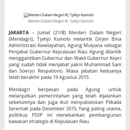
M
i
n
t
a
Menteri Dalam Negeri RI, Tjahjo Kumolo
D
a
JAKARTA
– Jumat (21/8) Menteri Dalam Negeri
e
(Mendagri), Tjahjo Kumolo melantik Dirjen Bina
r
Administrasi Kewilayahan, Agung Mulyana sebagai
a
Penjabat Gubernur Kepulauan Riau. Agung dilantik
h
menggantikan Gubernur dan Wakil Gubernur Kepri
P
e
yang sudah tidak menjabat yakni Muhammad Sani
r
dan Soeryo Respationo. Masa jabatan keduanya
b
telah berakhir pada 19 Agustus 2015 .
a
t
Mendagri berpesan pada Agung untuk
a
s
melanjutkan pemerintahan yang telah dijalankan
a
sebelumnya dan juga ikut menyukseskan Pilkada
n
Serentak pada Desember 2015. Yang paling utama,
D
politikus PDIP ini menekankan pembangunan
i
p
kawasan strategis di Kepulauan Riau.
e