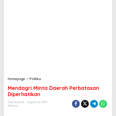
Homepage
/
Politika
M
e
Mendagri Minta Daerah Perbatasan
n
d
Diperhatikan
a
g
Cakrawarta
August 22, 2015
Politika
r
i