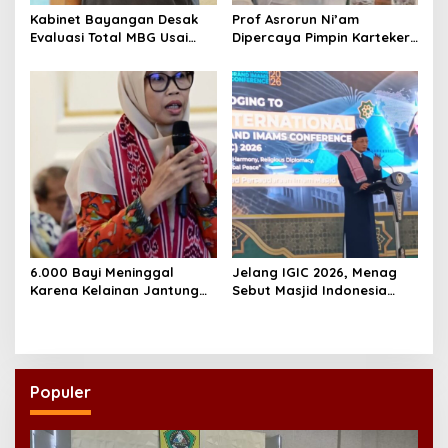
Kabinet Bayangan Desak
Prof Asrorun Ni’am
Evaluasi Total MBG Usai
Dipercaya Pimpin Karteker
Rentetan Keracunan
PWNU Jambi, Dinilai Simbol
Massal
Regenerasi Kepemimpinan
NU
6.000 Bayi Meninggal
Jelang IGIC 2026, Menag
Karena Kelainan Jantung
Sebut Masjid Indonesia
Bawaan, DPR Desak
Dikagumi Dunia
Pemerataan Operasi
Jantung Anak
Populer