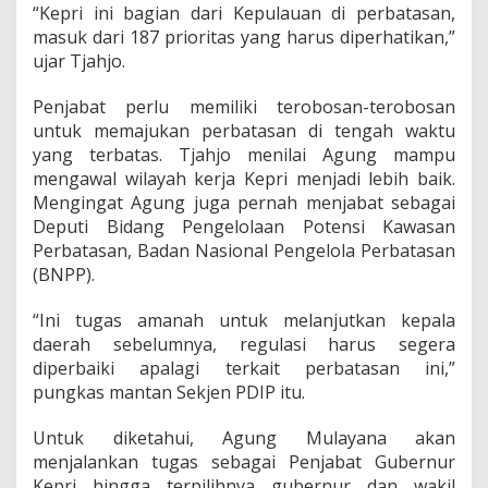
r
“Kepri ini bagian dari Kepulauan di perbatasan,
h
masuk dari 187 prioritas yang harus diperhatikan,”
a
ujar Tjahjo.
t
i
k
Penjabat perlu memiliki terobosan-terobosan
a
untuk memajukan perbatasan di tengah waktu
n
yang terbatas. Tjahjo menilai Agung mampu
mengawal wilayah kerja Kepri menjadi lebih baik.
Mengingat Agung juga pernah menjabat sebagai
Deputi Bidang Pengelolaan Potensi Kawasan
Perbatasan, Badan Nasional Pengelola Perbatasan
(BNPP).
“Ini tugas amanah untuk melanjutkan kepala
daerah sebelumnya, regulasi harus segera
diperbaiki apalagi terkait perbatasan ini,”
pungkas mantan Sekjen PDIP itu.
Untuk diketahui, Agung Mulayana akan
menjalankan tugas sebagai Penjabat Gubernur
Kepri hingga terpilihnya gubernur dan wakil