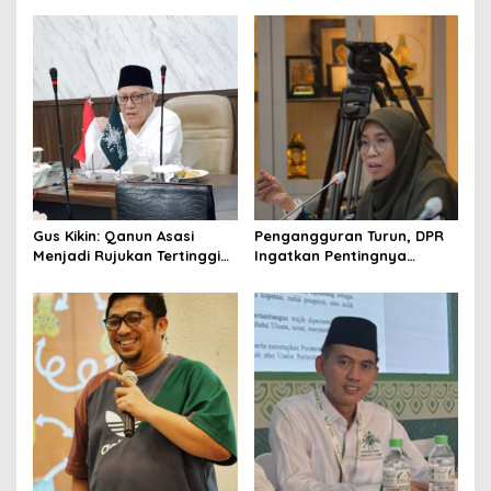
a
v
i
g
a
t
i
o
Gus Kikin: Qanun Asasi
Pengangguran Turun, DPR
n
Menjadi Rujukan Tertinggi
Ingatkan Pentingnya
NU, Melampaui AD/ART
Menciptakan Pekerjaan
yang Layak