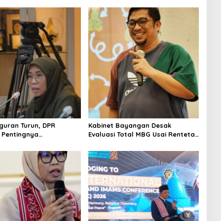
uran Turun, DPR
Kabinet Bayangan Desak
 Pentingnya
Evaluasi Total MBG Usai Rentetan
kan Pekerjaan yang
Keracunan Massal