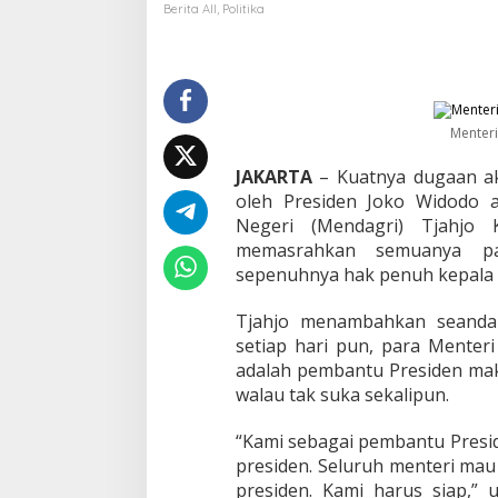
i
Berita All
,
Politika
:
K
a
p
a
n
Menteri
p
u
JAKARTA
– Kuatnya dugaan ak
n
oleh Presiden Joko Widodo 
A
Negeri (Mendagri) Tjahjo 
d
a
memasrahkan semuanya pad
R
sepenuhnya hak penuh kepala 
e
s
Tjahjo menambahkan seandai
h
setiap hari pun, para Menter
u
ff
adalah pembantu Presiden mak
l
walau tak suka sekalipun.
e
,
“Kami sebagai pembantu Presi
M
presiden. Seluruh menteri mau 
e
n
presiden. Kami harus siap,” 