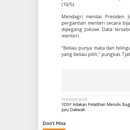
t
(10/5).
e
r
Mendagri menilai Presiden 
i
pergantian menteri secara bij
H
a
dipegang Jokowi. Data terseb
r
menteri.
u
s
“Beliau punya mata dan telin
S
yang beliau pilih,” pungkas Tja
i
a
p
P
Previous post
YDSF Adakan Pelatihan Menulis Bag
o
Juru Dakwah
s
t
Don't Miss