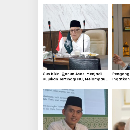
n
a
v
i
g
a
t
i
o
Gus Kikin: Qanun Asasi Menjadi
Pengangg
n
Rujukan Tertinggi NU, Melampaui
Ingatkan
AD/ART
Mencipta
Layak