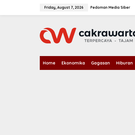
S
k
Friday, August 7, 2026
Pedoman Media Siber
i
p
t
o
c
o
n
t
e
n
Home
Ekonomika
Gagasan
Hiburan
t