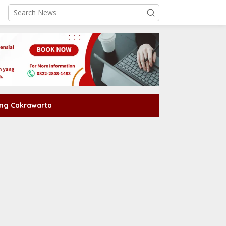
ng Cakrawarta