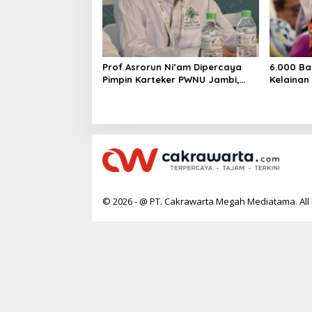
Prof Asrorun Ni’am Dipercaya
6.000 Ba
Pimpin Karteker PWNU Jambi,
Kelainan
Dinilai Simbol Regenerasi
Desak Pe
Kepemimpinan NU
Jantung
© 2026 - @ PT. Cakrawarta Megah Mediatama. All 