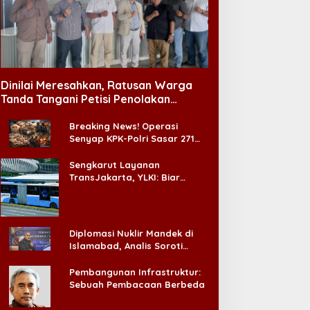
Dinilai Meresahkan, Ratusan Warga
Tanda Tangani Petisi Penolakan
Tempat Hiburan Malam di CitraLand
Breaking News! Operasi
Senyap KPK-Polri Sasar 271
Pabrik di Madura dan Akan
Ada ‘Badai Pemeriksaan’
Sengkarut Layanan
TransJakarta, YLKI: Biar
Cepat, Adakan Forum Dialog
Konsumen!
Diplomasi Nuklir Mandek di
Islamabad, Analis Soroti
Standar Ganda Washington
Pembangunan Infrastruktur:
Sebuah Pembacaan Berbeda