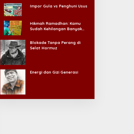
Impor Gula vs Penghuni Usus
Hikmah Ramadhan: Kamu
Sudah Kehilangan Banyak
Hal, Jangan Sampai
Kehilangan Diri Sendiri!
Blokade Tanpa Perang di
Selat Hormuz
Energi dan Gizi Generasi