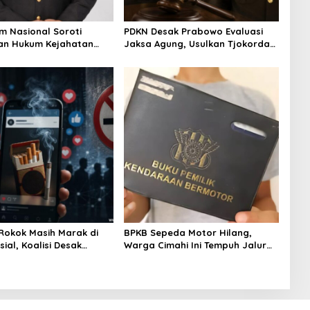
m Nasional Soroti
PDKN Desak Prabowo Evaluasi
an Hukum Kejahatan
Jaksa Agung, Usulkan Tjokorda
Brigjen Pol Muhammad
Ngurah Agung sebagai
Jadi Referensi
Pengganti
at Strategi Penindakan
Rokok Masih Marak di
BPKB Sepeda Motor Hilang,
ial, Koalisi Desak
Warga Cimahi Ini Tempuh Jalur
ah Konsisten Tegakkan
Administratif Lewat Laporan
24
Polisi