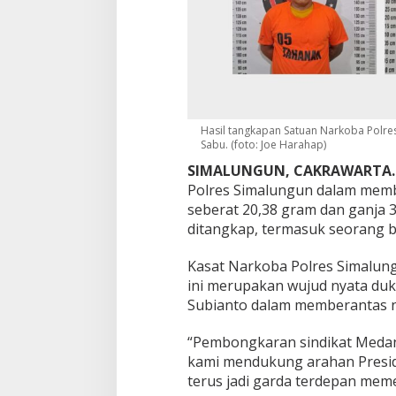
d
i
k
a
t
M
e
d
Hasil tangkapan Satuan Narkoba Polre
a
Sabu. (foto: Joe Harahap)
n
,
SIMALUNGUN, CAKRAWARTA
S
Polres Simalungun dalam membo
a
seberat 20,38 gram dan ganja 
b
ditangkap, termasuk seorang ban
u
2
0
Kasat Narkoba Polres Simalung
,
ini merupakan wujud nyata du
3
Subianto dalam memberantas n
8
G
“Pembongkaran sindikat Medan 
r
a
kami mendukung arahan Presid
m
terus jadi garda terdepan meme
D