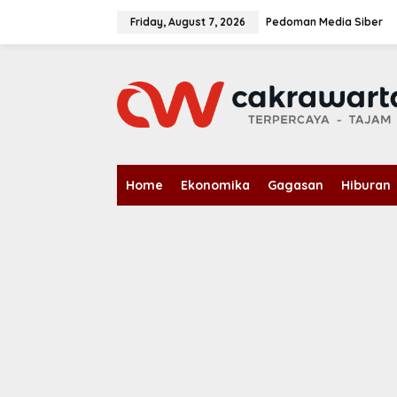
S
k
Friday, August 7, 2026
Pedoman Media Siber
i
p
t
o
c
o
n
t
e
n
Home
Ekonomika
Gagasan
Hiburan
t