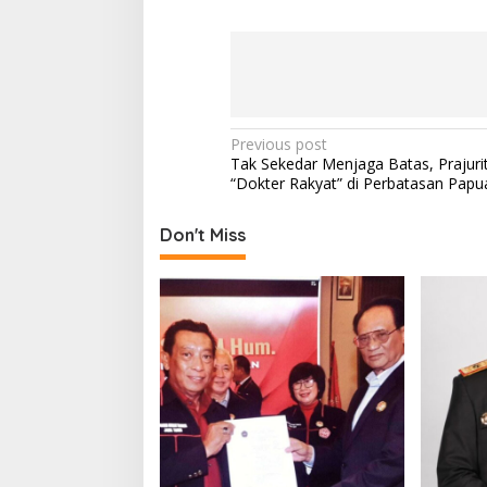
P
Previous post
Tak Sekedar Menjaga Batas, Prajurit
o
“Dokter Rakyat” di Perbatasan Papu
s
t
Don't Miss
n
a
v
i
g
a
t
i