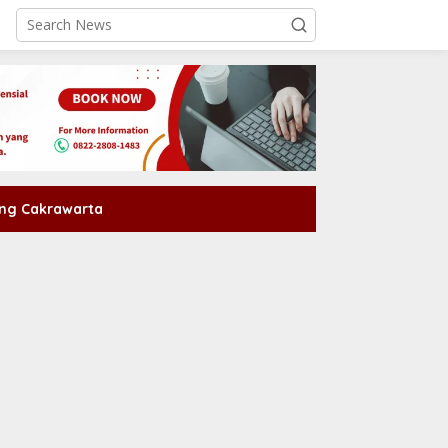
ng Cakrawarta