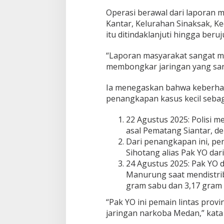
i
Operasi berawal dari laporan m
a
Kantar, Kelurahan Sinaksak, K
m
a
itu ditindaklanjuti hingga be
n
k
“Laporan masyarakat sangat m
a
membongkar jaringan yang sang
n
Ia menegaskan bahwa keberhas
penangkapan kasus kecil sebaga
22 Agustus 2025: Polisi 
asal Pematang Siantar, d
Dari penangkapan ini, pe
Sihotang alias Pak YO dar
24 Agustus 2025: Pak YO 
Manurung saat mendistrib
gram sabu dan 3,17 gram 
“Pak YO ini pemain lintas prov
jaringan narkoba Medan,” kata