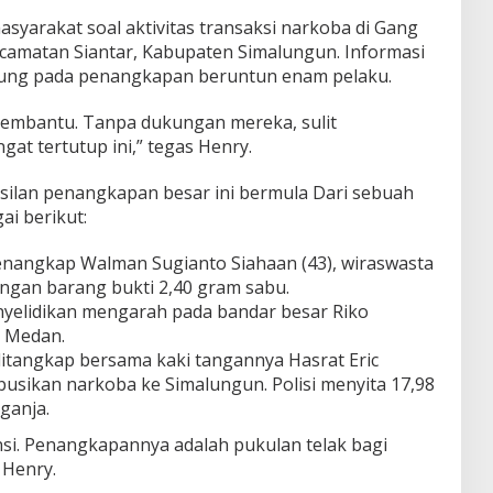
asyarakat soal aktivitas transaksi narkoba di Gang
ecamatan Siantar, Kabupaten Simalungun. Informasi
rujung pada penangkapan beruntun enam pelaku.
embantu. Tanpa dukungan mereka, sulit
at tertutup ini,” tegas Henry.
ilan penangkapan besar ini bermula Dari sebuah
i berikut:
menangkap Walman Sugianto Siahaan (43), wiraswasta
engan barang bukti 2,40 gram sabu.
nyelidikan mengarah pada bandar besar Riko
i Medan.
ditangkap bersama kaki tangannya Hasrat Eric
usikan narkoba ke Simalungun. Polisi menyita 17,98
ganja.
insi. Penangkapannya adalah pukulan telak bagi
 Henry.