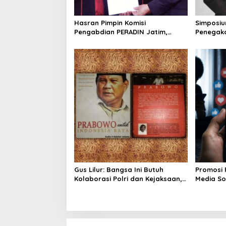
o
Hasran Pimpin Komisi
Simposiu
n
Pengabdian PERADIN Jatim,
Penegak
Siapkan Lima Program Perluas
SDA-LH, 
Akses Bantuan Hukum
Irhamni: 
Memperku
Gus Lilur: Bangsa Ini Butuh
Promosi 
Kolaborasi Polri dan Kejaksaan,
Media Sos
Bukan Adu Kekuatan
Pemerint
PP 28/20