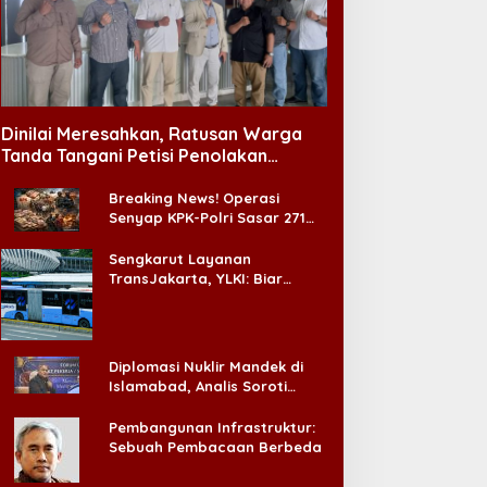
Dinilai Meresahkan, Ratusan Warga
Tanda Tangani Petisi Penolakan
Tempat Hiburan Malam di CitraLand
Breaking News! Operasi
Senyap KPK-Polri Sasar 271
Pabrik di Madura dan Akan
Ada ‘Badai Pemeriksaan’
Sengkarut Layanan
TransJakarta, YLKI: Biar
Cepat, Adakan Forum Dialog
Konsumen!
Diplomasi Nuklir Mandek di
Islamabad, Analis Soroti
Standar Ganda Washington
Pembangunan Infrastruktur:
Sebuah Pembacaan Berbeda