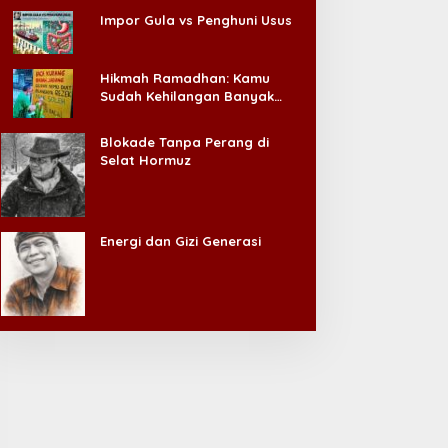
Impor Gula vs Penghuni Usus
Hikmah Ramadhan: Kamu
Sudah Kehilangan Banyak
Hal, Jangan Sampai
Kehilangan Diri Sendiri!
Blokade Tanpa Perang di
Selat Hormuz
Energi dan Gizi Generasi