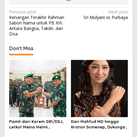
P
Previous post
Next post
Kenangan Terakhir Rahman
Sri Mulyani vs Purbaya
o
Sabon Nama untuk PB XIII:
s
Antara Bangsa, Takdir, dan
Doa
t
n
Don't Miss
a
v
i
g
a
t
i
o
Pamit dari Korem 081/DSJ,
Dari Mahfud MD hingga
n
Letkol Meina Helmi:
Kraton Sumenep, Dukungan
Dukungan Anggota Jadi
Mengalir untuk Finalis