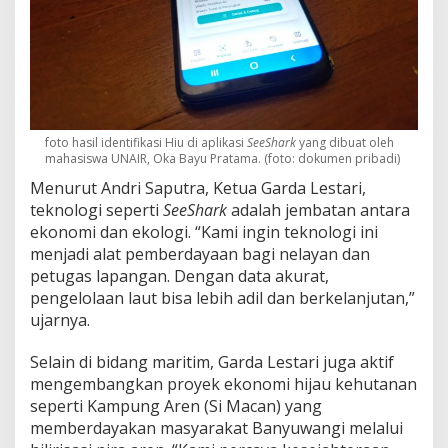
foto hasil identifikasi Hiu di aplikasi
SeeShark
yang dibuat oleh
mahasiswa UNAIR, Oka Bayu Pratama. (foto: dokumen pribadi)
Menurut Andri Saputra, Ketua Garda Lestari,
teknologi seperti
SeeShark
adalah jembatan antara
ekonomi dan ekologi. “Kami ingin teknologi ini
menjadi alat pemberdayaan bagi nelayan dan
petugas lapangan. Dengan data akurat,
pengelolaan laut bisa lebih adil dan berkelanjutan,”
ujarnya.
Selain di bidang maritim, Garda Lestari juga aktif
mengembangkan proyek ekonomi hijau kehutanan
seperti Kampung Aren (Si Macan) yang
memberdayakan masyarakat Banyuwangi melalui