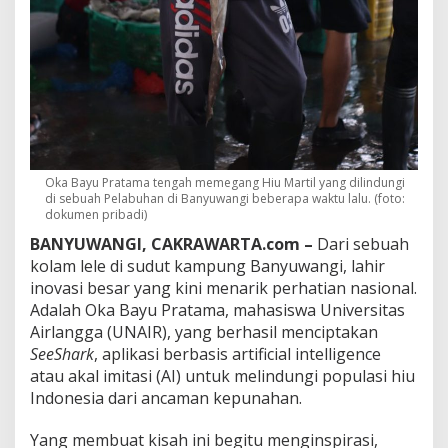
a
k
a
n
A
I
P
e
n
y
Oka Bayu Pratama tengah memegang Hiu Martil yang dilindungi
e
di sebuah Pelabuhan di Banyuwangi beberapa waktu lalu. (foto:
l
dokumen pribadi)
a
m
BANYUWANGI, CAKRAWARTA.com –
Dari sebuah
a
kolam lele di sudut kampung Banyuwangi, lahir
t
inovasi besar yang kini menarik perhatian nasional.
H
Adalah Oka Bayu Pratama, mahasiswa Universitas
i
Airlangga (UNAIR), yang berhasil menciptakan
u
,
SeeShark
, aplikasi berbasis artificial intelligence
L
atau akal imitasi (AI) untuk melindungi populasi hiu
a
Indonesia dari ancaman kepunahan.
h
i
Yang membuat kisah ini begitu menginspirasi,
r