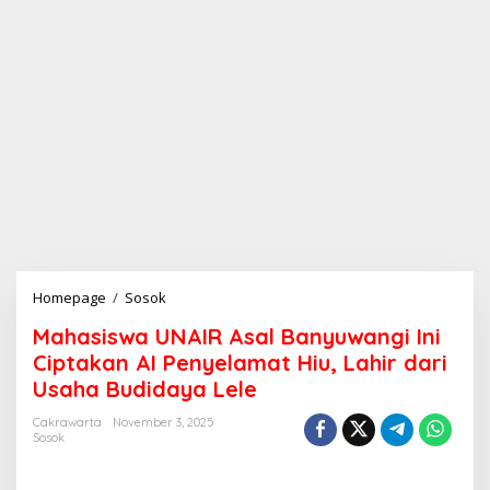
Homepage
/
Sosok
M
a
Mahasiswa UNAIR Asal Banyuwangi Ini
h
a
Ciptakan AI Penyelamat Hiu, Lahir dari
s
Usaha Budidaya Lele
i
s
Cakrawarta
November 3, 2025
w
Sosok
a
U