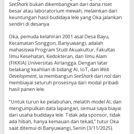
d
SeeShark
bukan dikembangkan dari dana riset
a
besar atau laboratorium mewah, melainkan dari
r
keuntungan hasil budidaya lele yang Oka jalankan
i
sendiri di desanya.
U
s
a
Oka, pemuda kelahiran 2001 asal Desa Bayu,
h
Kecamatan Songgon, Banyuwangi, adalah
a
mahasiswa Program Studi Akuakultur, Fakultas
B
Ilmu Kesehatan, Kedokteran, dan Ilmu Alam
u
d
(FIKKIA) Universitas Airlangga. Dengan latar
i
belakang keahlian di bidang AI, IoT, dan
Web
d
Development
, ia membangun
SeeShark
dari nol dan
a
membiayai seluruh prosesnya dari modal pribadi
y
hasil panen lele.
a
L
e
“Untuk turun ke pelabuhan, melatih model AI, dan
l
mengumpulkan data lapangan, semua saya biayai
e
dari usaha budidaya lele. Tidak ada sponsor, tidak
ada hibah, hanya kemauan dan tekad,” tutur Oka
saat ditemui di Banyuwangi, Senin (3/11/2025).