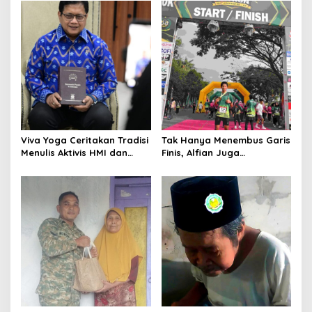
Kunci Keberhasilan Tugas
Indonesia’s Girl 2026 Asal
Jawa Timur
Viva Yoga Ceritakan Tradisi
Tak Hanya Menembus Garis
Menulis Aktivis HMI dan
Finis, Alfian Juga
Lahirnya Dua Buku
Menembus Sekolah Impian