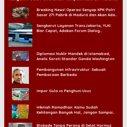
di CitraLand
Breaking News! Operasi Senyap KPK-Polri
Sasar 271 Pabrik di Madura dan Akan Ada
‘Badai Pemeriksaan’
Sengkarut Layanan TransJakarta, YLKI:
Biar Cepat, Adakan Forum Dialog
Konsumen!
Diplomasi Nuklir Mandek di Islamabad,
Analis Soroti Standar Ganda Washington
Pembangunan Infrastruktur: Sebuah
Pembacaan Berbeda
Impor Gula vs Penghuni Usus
Hikmah Ramadhan: Kamu Sudah
Kehilangan Banyak Hal, Jangan Sampai
Kehilangan Diri Sendiri!
Blokade Tanpa Perang di Selat Hormuz