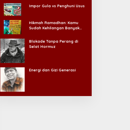
Impor Gula vs Penghuni Usus
Hikmah Ramadhan: Kamu
Sudah Kehilangan Banyak
Hal, Jangan Sampai
Kehilangan Diri Sendiri!
Blokade Tanpa Perang di
Selat Hormuz
Energi dan Gizi Generasi