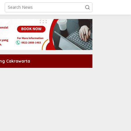
ng Cakrawarta