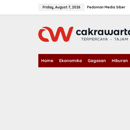
S
k
Friday, August 7, 2026
Pedoman Media Siber
i
p
t
o
c
o
n
t
e
n
Home
Ekonomika
Gagasan
Hiburan
t