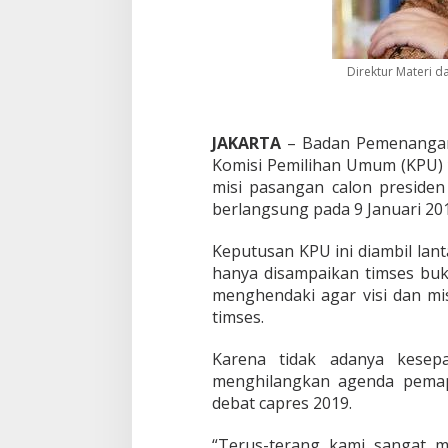
d
a
n
M
Direktur Materi 
i
s
i
,
JAKARTA
– Badan Pemenangan 
B
Komisi Pemilihan Umum (KPU) 
P
misi pasangan calon presiden
N
P
berlangsung pada 9 Januari 201
r
a
Keputusan KPU ini diambil lan
b
hanya disampaikan timses buk
o
menghendaki agar visi dan mi
w
o
timses.
-
S
Karena tidak adanya kesep
a
menghilangkan agenda pemapa
n
debat capres 2019.
d
i
S
“Terus-terang kami sangat 