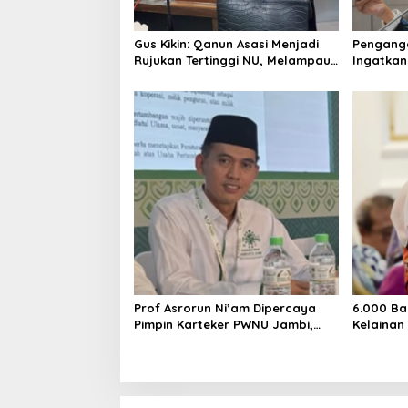
Gus Kikin: Qanun Asasi Menjadi
Pengangg
Rujukan Tertinggi NU, Melampaui
Ingatkan
AD/ART
Mencipta
Layak
Prof Asrorun Ni’am Dipercaya
6.000 Ba
Pimpin Karteker PWNU Jambi,
Kelainan
Dinilai Simbol Regenerasi
Desak Pe
Kepemimpinan NU
Jantung