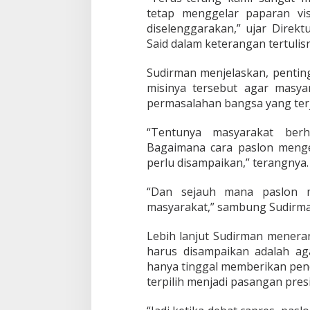
e
tetap menggelar paparan vi
s
diselenggarakan,” ujar Direk
a
Said dalam keterangan tertulisn
l
k
a
Sudirman menjelaskan, pentin
n
misinya tersebut agar masy
K
permasalahan bangsa yang terj
e
p
“Tentunya masyarakat berh
u
t
Bagaimana cara paslon mengen
u
perlu disampaikan,” terangnya.
s
a
“Dan sejauh mana paslon m
n
masyarakat,” sambung Sudirma
K
P
U
Lebih lanjut Sudirman menera
harus disampaikan adalah ag
hanya tinggal memberikan pend
terpilih menjadi pasangan pres