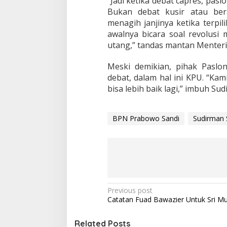
“Jadi ketika debat capres, pasl
Bukan debat kusir atau be
menagih janjinya ketika terpil
awalnya bicara soal revolusi 
utang,” tandas mantan Menteri
Meski demikian, pihak Pasl
debat, dalam hal ini KPU. “Ka
bisa lebih baik lagi,” imbuh Sud
BPN Prabowo Sandi
Sudirman 
P
Previous post
Catatan Fuad Bawazier Untuk Sri Mu
o
s
Related Posts