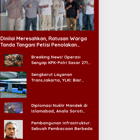
Dinilai Meresahkan, Ratusan Warga
Tanda Tangani Petisi Penolakan
Tempat Hiburan Malam di CitraLand
Breaking News! Operasi
Senyap KPK-Polri Sasar 271
Pabrik di Madura dan Akan
Ada ‘Badai Pemeriksaan’
Sengkarut Layanan
TransJakarta, YLKI: Biar
Cepat, Adakan Forum Dialog
Konsumen!
Diplomasi Nuklir Mandek di
Islamabad, Analis Soroti
Standar Ganda Washington
Pembangunan Infrastruktur:
Sebuah Pembacaan Berbeda