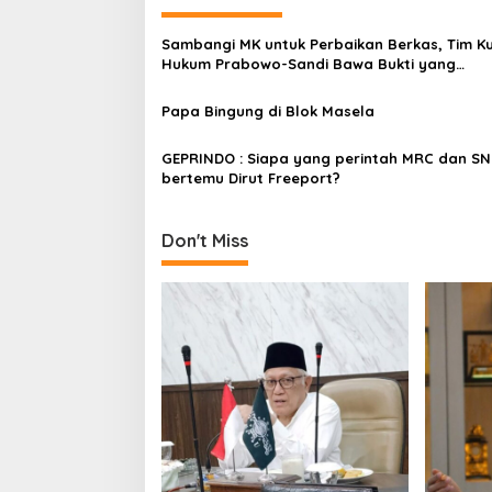
t
n
Sambangi MK untuk Perbaikan Berkas, Tim K
Hukum Prabowo-Sandi Bawa Bukti yang
a
Menghebohkan
v
Papa Bingung di Blok Masela
i
GEPRINDO : Siapa yang perintah MRC dan SN
g
bertemu Dirut Freeport?
a
t
Don't Miss
i
o
n