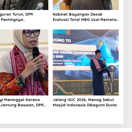
uran Turun, DPR
Kabinet Bayangan Desak
 Pentingnya
Evaluasi Total MBG Usai Rentetan
kan Pekerjaan yang
Keracunan Massal
yi Meninggal Karena
Jelang IGIC 2026, Menag Sebut
 Jantung Bawaan, DPR
Masjid Indonesia Dikagumi Dunia
merataan Operasi
 Anak