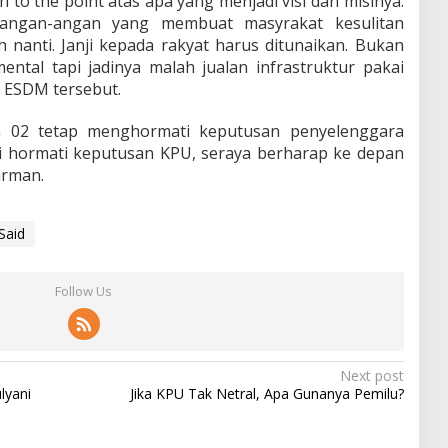
on to the point atas apa yang menjadi visi dan misinya.
rangan-angan yang membuat masyrakat kesulitan
ih nanti. Janji kepada rakyat harus ditunaikan. Bukan
mental tapi jadinya malah jualan infrastruktur pakai
 ESDM tersebut.
on 02 tetap menghormati keputusan penyelenggara
mi hormati keputusan KPU, seraya berharap ke depan
irman.
Said
Follow Us
Next post
lyani
Jika KPU Tak Netral, Apa Gunanya Pemilu?