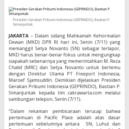
:
S
i
a
Presiden Gerakan Pribumi Indonesia (GEPRINDO), Bastian P.
p
Simanjuntak.
a
y
JAKARTA
– Dalam sidang Mahkamah Kehormatan
a
Dewan (MKD) DPR RI hari ini, Senin (7/11) yang
n
g
memanggil Setya Novanto (SN) sebagai terlapor,
p
MKD harus benar-benar fokus untuk mengungkap
e
siapakah sebenarnya yang memerintahkan M. Reza
r
Chalid (MRC) dan Setya Novanto untuk bertemu
i
n
dengan Direktur Utama PT Freeport Indonesia,
t
Maroef Sjamsuddin. Demikian dijelaskan Presiden
a
Gerakan Pribumi Indonesia (GEPRINDO), Bastian P.
h
Simanjuntak kepada tim cakrawarta.com melalui
M
sambungan telepon, Senin (7/11).
R
C
d
“Dalam rekaman pembicaraan terucap bahwa
a
pertemuan di Pacific Place adalah atas dasar
n
pertemuan sebelumnya antara SN, Luhut dan
S