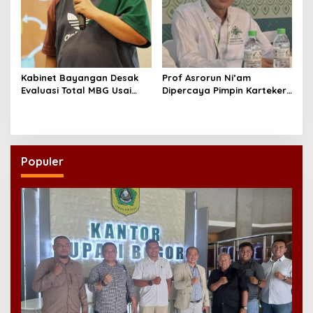
Kabinet Bayangan Desak
Prof Asrorun Ni’am
Evaluasi Total MBG Usai
Dipercaya Pimpin Karteker
Rentetan Keracunan
PWNU Jambi, Dinilai Simbol
Massal
Regenerasi Kepemimpinan
NU
Populer