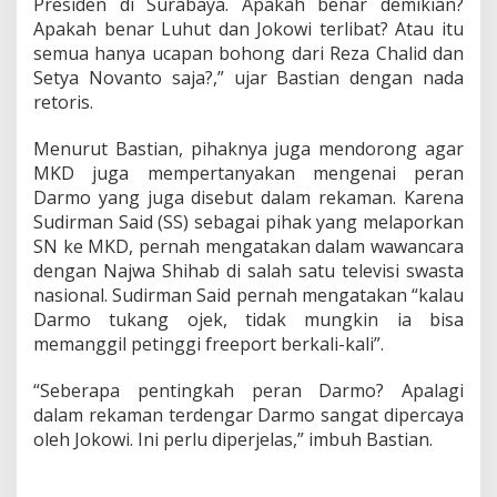
Presiden di Surabaya. Apakah benar demikian?
N
b
‎Apakah benar Luhut dan Jokowi terlibat? Atau itu
e
semua hanya ucapan bohong dari Reza Chalid dan
r
Setya Novanto saja?,” ujar Bastian dengan nada
t
retoris.
e
m
u
Menurut Bastian, pihaknya juga mendorong agar
D
MKD juga mempertanyakan mengenai peran
i
Darmo yang juga disebut dalam rekaman. Karena
r
Sudirman Said (SS) sebagai pihak yang melaporkan
u
t
SN ke MKD, pernah mengatakan dalam wawancara
F
dengan Najwa Shihab di salah satu televisi swasta
r
nasional. Sudirman Said pernah mengatakan “kalau
e
Darmo tukang ojek, tidak mungkin ia bisa
e
memanggil petinggi freeport berkali-kali”.
p
o
r
“Seberapa pentingkah peran Darmo? Apalagi
t
dalam rekaman terdengar Darmo sangat dipercaya
?
oleh Jokowi. Ini perlu diperjelas,” imbuh Bastian.