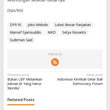
keuntungan sebesar-besarnya.‎
(bps/bti)
DPR RI
Joko Widodo
Luhut Binsar Panjaitan
Maroef Sjamsuddin
MKD
Setya Novanto
Sudirman Said
Follow Us
P
Previous post
Next post
Bukan LBP Melainkan
Indonesia Kembali Gelar Bali
o
Jokowi-JK Yang Harus
Democracy Forum
s
Mundur
t
Related Posts
n