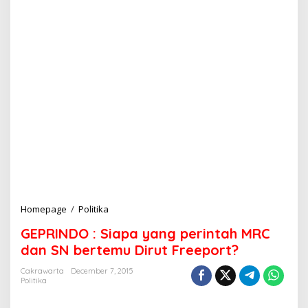
Homepage
/
Politika
G
E
GEPRINDO : Siapa yang perintah MRC
P
R
dan SN bertemu Dirut Freeport?
I
N
Cakrawarta
December 7, 2015
Politika
D
O