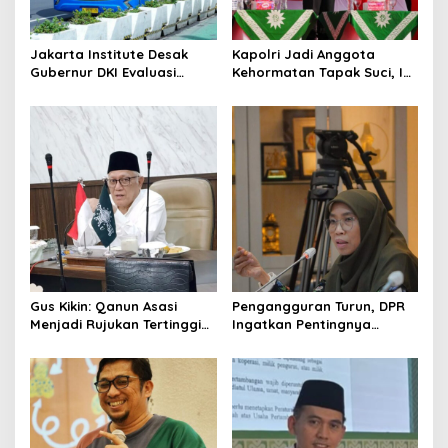
Jakarta Institute Desak
Kapolri Jadi Anggota
Gubernur DKI Evaluasi
Kehormatan Tapak Suci, Ini
Transjakarta soal
Pesannya untuk Kader
Penumpang Diturunkan
Gus Kikin: Qanun Asasi
Pengangguran Turun, DPR
Menjadi Rujukan Tertinggi
Ingatkan Pentingnya
NU, Melampaui AD/ART
Menciptakan Pekerjaan
yang Layak