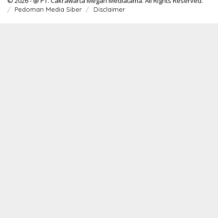
© 2026 - @ PT. Cakrawarta Megah Mediatama. All Rights Reserved.
Pedoman Media Siber
Disclaimer