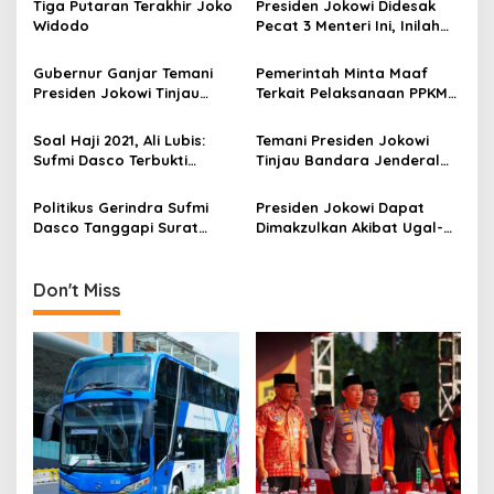
a
Tiga Putaran Terakhir Joko
Presiden Jokowi Didesak
v
Widodo
Pecat 3 Menteri Ini, Inilah
Alasannya
i
Gubernur Ganjar Temani
Pemerintah Minta Maaf
g
Presiden Jokowi Tinjau
Terkait Pelaksanaan PPKM
Vaksinasi Door To Door di
Darurat, Pengamat: Kita
a
Klaten
Apresiasi Dan Waktunya
Soal Haji 2021, Ali Lubis:
Temani Presiden Jokowi
t
Memperbaiki Strategi
Sufmi Dasco Terbukti
Tinjau Bandara Jenderal
i
Benar!
Soedirman, Gubernur
Ganjar: The Dream Comes
Politikus Gerindra Sufmi
Presiden Jokowi Dapat
o
True!
Dasco Tanggapi Surat
Dimakzulkan Akibat Ugal-
n
Dubes Saudi Ke Puan
ugalan Mensesneg
Mereview UU Cipta Kerja
Don't Miss