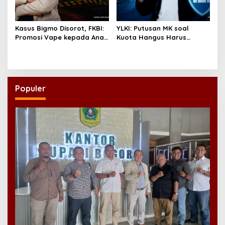
Kasus Bigmo Disorot, FKBI:
YLKI: Putusan MK soal
Promosi Vape kepada Anak
Kuota Hangus Harus
Berpotensi Masuk Ranah
Segera Dijalankan
Pidana
Populer