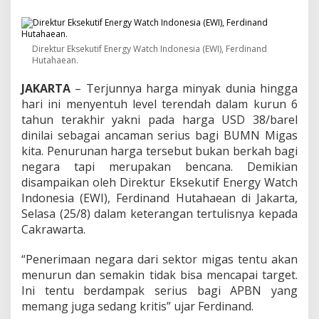
k
t
o
r
Direktur Eksekutif Energy Watch Indonesia (EWI), Ferdinand
M
Hutahaean.
i
g
JAKARTA
– Terjunnya harga minyak dunia hingga
a
hari ini menyentuh level terendah dalam kurun 6
s
,
tahun terakhir yakni pada harga USD 38/barel
I
dinilai sebagai ancaman serius bagi BUMN Migas
n
kita. Penurunan harga tersebut bukan berkah bagi
d
negara tapi merupakan bencana. Demikian
o
n
disampaikan oleh Direktur Eksekutif Energy Watch
e
Indonesia (EWI), Ferdinand Hutahaean di Jakarta,
s
Selasa (25/8) dalam keterangan tertulisnya kepada
i
Cakrawarta.
a
D
i
“Penerimaan negara dari sektor migas tentu akan
n
menurun dan semakin tidak bisa mencapai target.
i
Ini tentu berdampak serius bagi APBN yang
l
memang juga sedang kritis” ujar Ferdinand.
a