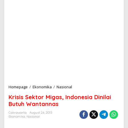
Homepage
/
Ekonomika
/
Nasional
K
r
Krisis Sektor Migas, Indonesia Dinilai
i
s
Butuh Wantannas
i
s
Cakrawarta
August 26, 2015
Ekonomika
,
Nasional
S
e