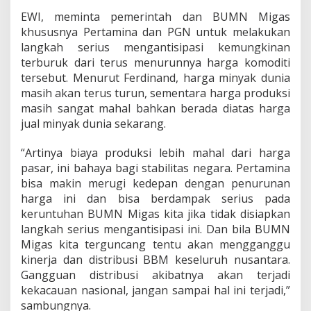
i
B
EWI, meminta pemerintah dan BUMN Migas
u
khususnya Pertamina dan PGN untuk melakukan
t
langkah serius mengantisipasi kemungkinan
u
terburuk dari terus menurunnya harga komoditi
h
tersebut. Menurut Ferdinand, harga minyak dunia
W
a
masih akan terus turun, sementara harga produksi
n
masih sangat mahal bahkan berada diatas harga
t
jual minyak dunia sekarang.
a
n
“Artinya biaya produksi lebih mahal dari harga
n
a
pasar, ini bahaya bagi stabilitas negara. Pertamina
s
bisa makin merugi kedepan dengan penurunan
harga ini dan bisa berdampak serius pada
keruntuhan BUMN Migas kita jika tidak disiapkan
langkah serius mengantisipasi ini. Dan bila BUMN
Migas kita terguncang tentu akan mengganggu
kinerja dan distribusi BBM keseluruh nusantara.
Gangguan distribusi akibatnya akan terjadi
kekacauan nasional, jangan sampai hal ini terjadi,”
sambungnya.