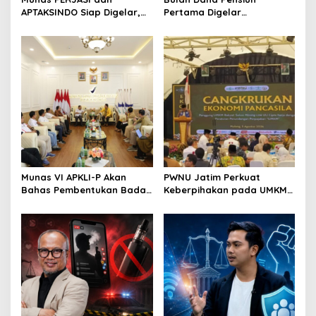
n
APTAKSINDO Siap Digelar,
Pertama Digelar
Bahas Regenerasi hingga
September, Industri
Revisi AD/ART
Perkuat Ekosistem Pensiun
Berkelanjutan
Munas VI APKLI-P Akan
PWNU Jatim Perkuat
Bahas Pembentukan Badan
Keberpihakan pada UMKM
Perekonomian UMKM RI,
Lewat Ekonomi Pancasila
Dinilai Penting Hadapi
Bonus Demografi