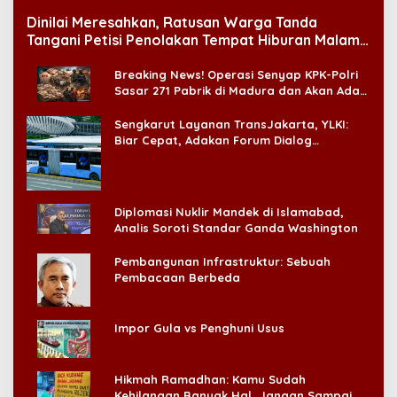
Dinilai Meresahkan, Ratusan Warga Tanda
Tangani Petisi Penolakan Tempat Hiburan Malam
di CitraLand
Breaking News! Operasi Senyap KPK-Polri
Sasar 271 Pabrik di Madura dan Akan Ada
‘Badai Pemeriksaan’
Sengkarut Layanan TransJakarta, YLKI:
Biar Cepat, Adakan Forum Dialog
Konsumen!
Diplomasi Nuklir Mandek di Islamabad,
Analis Soroti Standar Ganda Washington
Pembangunan Infrastruktur: Sebuah
Pembacaan Berbeda
Impor Gula vs Penghuni Usus
Hikmah Ramadhan: Kamu Sudah
Kehilangan Banyak Hal, Jangan Sampai