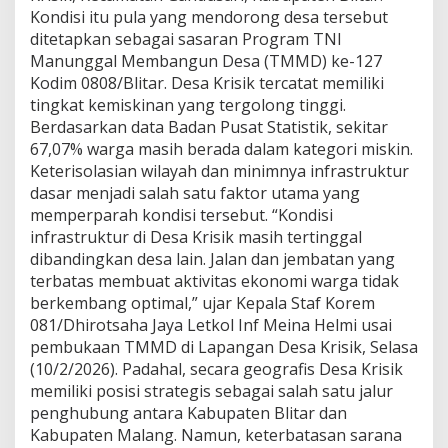
l
Kondisi itu pula yang mendorong desa tersebut
u
ditetapkan sebagai sasaran Program TNI
a
r
Manunggal Membangun Desa (TMMD) ke-127
d
Kodim 0808/Blitar. Desa Krisik tercatat memiliki
a
tingkat kemiskinan yang tergolong tinggi.
r
Berdasarkan data Badan Pusat Statistik, sekitar
i
K
67,07% warga masih berada dalam kategori miskin.
e
Keterisolasian wilayah dan minimnya infrastruktur
m
dasar menjadi salah satu faktor utama yang
i
memperparah kondisi tersebut. “Kondisi
s
infrastruktur di Desa Krisik masih tertinggal
k
i
dibandingkan desa lain. Jalan dan jembatan yang
n
terbatas membuat aktivitas ekonomi warga tidak
a
berkembang optimal,” ujar Kepala Staf Korem
n
081/Dhirotsaha Jaya Letkol Inf Meina Helmi usai
D
e
pembukaan TMMD di Lapangan Desa Krisik, Selasa
s
(10/2/2026). Padahal, secara geografis Desa Krisik
a
memiliki posisi strategis sebagai salah satu jalur
K
penghubung antara Kabupaten Blitar dan
r
Kabupaten Malang. Namun, keterbatasan sarana
i