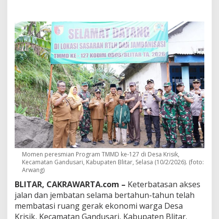
f
r
a
s
t
r
u
k
t
u
r
M
e
n
j
a
d
i
Momen peresmian Program TMMD ke-127 di Desa Krisik,
K
Kecamatan Gandusari, Kabupaten Blitar, Selasa (10/2/2026). (foto:
u
Arwang)
n
BLITAR, CAKRAWARTA.com –
Keterbatasan akses
c
i
jalan dan jembatan selama bertahun-tahun telah
K
membatasi ruang gerak ekonomi warga Desa
e
Krisik, Kecamatan Gandusari, Kabupaten Blitar.