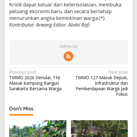
Krisik dapat keluar dari keterisolasian, membuka
peluang ekonomi baru, dan secara bertahap
menurunkan angka kemiskinan warga.(*)
Kontributor: Arwang
Editor: Abdel Rafi
Follow Us
P
Previous post
Next post
TMMD 2026 Dimulai, TNI
TMMD 127 Masuk Depok,
o
Masuk Kampung Bangun
Infrastruktur dan
s
Surakarta Bersama Warga
Pemberdayaan Warga Jadi
Fokus
t
n
Don't Miss
a
v
i