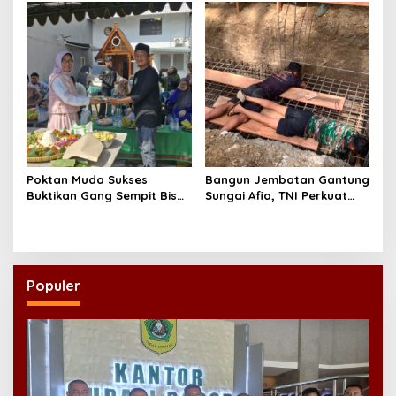
Pertanian Kian Lancar
Dongkrak Mobilitas dan
Ekonomi Warga
Poktan Muda Sukses
Bangun Jembatan Gantung
Buktikan Gang Sempit Bisa
Sungai Afia, TNI Perkuat
Menjadi Lumbung Pangan
Akses Ekonomi dan
Kota
Pendidikan Warga
Populer