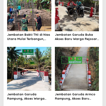
g
a
t
i
o
Jembatan Bakti TNI di Nias
Jembatan Garuda Buka
n
Utara Mulai Terbangun,
Akses Baru Warga Rejosari,
Akses Tiga Desa Segera
Sekolah hingga Distribusi
Pulih
Hasil Panen Kian Lancar
Jembatan Garuda
Jembatan Garuda Armco
Rampung, Akses Warga
Rampung, Akses Baru
dan Distribusi Hasil
Tegaren-Dermosari Siap