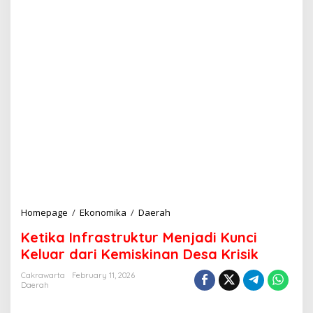
Homepage
/
Ekonomika
/
Daerah
K
e
Ketika Infrastruktur Menjadi Kunci
t
i
Keluar dari Kemiskinan Desa Krisik
k
a
Cakrawarta
February 11, 2026
Daerah
I
n