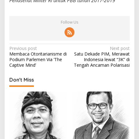
Penasehat Militer RI untuk PBB tahun 2017-2019
Follow Us
P
Previous post
Next post
Membaca Otoritarianisme di
Satu Dekade PIM, Merawat
o
Podium Parlemen Via ‘The
Indonesia lewat “3K” di
s
Captive Mind’
Tengah Ancaman Polarisasi
t
Don't Miss
n
a
v
i
g
a
t