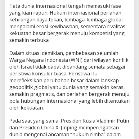
m
Tata dunia internasional tengah memasuki fase
b
a
yang kian rapuh. Hukum internasional perlahan
”
kehilangan daya tekan, lembaga-lembaga global
:
mengalami erosi kewibawaan, sementara rivalitas
A
kekuatan besar bergerak menuju kompetisi yang
l
semakin terbuka.
a
r
m
Dalam situasi demikian, pembebasan sejumlah
G
Warga Negara Indonesia (WNI) dari wilayah konflik
e
oleh Israel tidak dapat dipandang semata sebagai
o
peristiwa konsuler biasa. Peristiwa itu
p
o
merefleksikan perubahan besar dalam lanskap
l
geopolitik global yaitu dunia yang semakin keras,
i
semakin pragmatis, dan perlahan bergerak menuju
t
pola hubungan internasional yang lebih ditentukan
i
k
oleh kekuatan.
G
l
Pada saat yang sama, Presiden Rusia Vladimir Putin
o
dan Presiden China Xi Jinping memperingatkan
b
dunia mengenai ancaman “hukum rimba” dalam
a