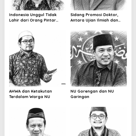
i
o
Indonesia Unggul Tidak
Sidang Promosi Doktor,
Lahir dari Orang Pintar
Antara Ujian Ilmiah dan
n
Saja
Pesta Prestise
AHWA dan Ketakutan
NU Gorengan dan NU
Terdalam Warga NU
Garingan