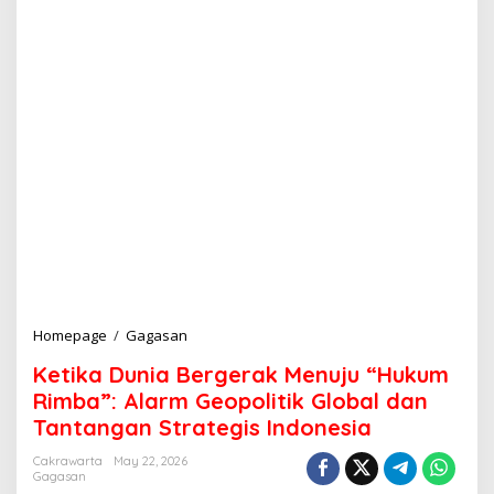
Homepage
/
Gagasan
K
e
Ketika Dunia Bergerak Menuju “Hukum
t
i
Rimba”: Alarm Geopolitik Global dan
k
Tantangan Strategis Indonesia
a
D
Cakrawarta
May 22, 2026
u
Gagasan