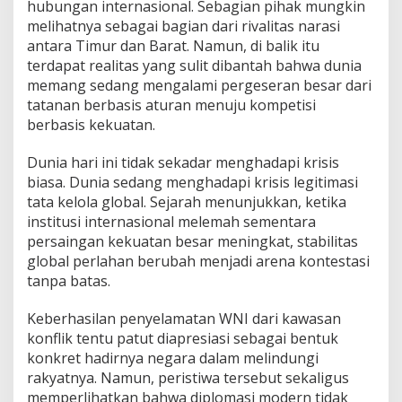
l
hubungan internasional. Sebagian pihak mungkin
d
melihatnya sebagai bagian dari rivalitas narasi
a
antara Timur dan Barat. Namun, di balik itu
n
terdapat realitas yang sulit dibantah bahwa dunia
T
memang sedang mengalami pergeseran besar dari
a
n
tatanan berbasis aturan menuju kompetisi
t
berbasis kekuatan.
a
n
Dunia hari ini tidak sekadar menghadapi krisis
g
biasa. Dunia sedang menghadapi krisis legitimasi
a
n
tata kelola global. Sejarah menunjukkan, ketika
S
institusi internasional melemah sementara
t
persaingan kekuatan besar meningkat, stabilitas
r
global perlahan berubah menjadi arena kontestasi
a
t
tanpa batas.
e
g
Keberhasilan penyelamatan WNI dari kawasan
i
konflik tentu patut diapresiasi sebagai bentuk
s
konkret hadirnya negara dalam melindungi
I
n
rakyatnya. Namun, peristiwa tersebut sekaligus
d
memperlihatkan bahwa diplomasi modern tidak