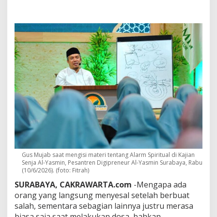
s
a
T
e
r
a
s
a
B
i
a
s
a
S
a
j
a
?
Gus Mujab saat mengisi materi tentang Alarm Spiritual di Kajian
I
Senja Al-Yasmin, Pesantren Digipreneur Al-Yasmin Surabaya, Rabu
n
(10/6/2026). (foto: Fitrah)
i
J
SURABAYA, CAKRAWARTA.com
-Mengapa ada
a
orang yang langsung menyesal setelah berbuat
w
salah, sementara sebagian lainnya justru merasa
a
biasa saja saat melakukan dosa, bahkan