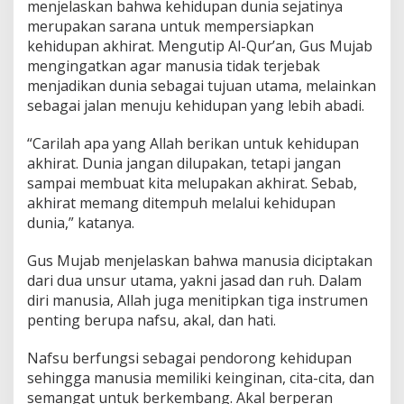
l
menjelaskan bahwa kehidupan dunia sejatinya
-
merupakan sarana untuk mempersiapkan
Y
kehidupan akhirat. Mengutip Al-Qur’an, Gus Mujab
a
mengingatkan agar manusia tidak terjebak
s
menjadikan dunia sebagai tujuan utama, melainkan
m
i
sebagai jalan menuju kehidupan yang lebih abadi.
n
“Carilah apa yang Allah berikan untuk kehidupan
akhirat. Dunia jangan dilupakan, tetapi jangan
sampai membuat kita melupakan akhirat. Sebab,
akhirat memang ditempuh melalui kehidupan
dunia,” katanya.
Gus Mujab menjelaskan bahwa manusia diciptakan
dari dua unsur utama, yakni jasad dan ruh. Dalam
diri manusia, Allah juga menitipkan tiga instrumen
penting berupa nafsu, akal, dan hati.
Nafsu berfungsi sebagai pendorong kehidupan
sehingga manusia memiliki keinginan, cita-cita, dan
semangat untuk berkembang. Akal berperan