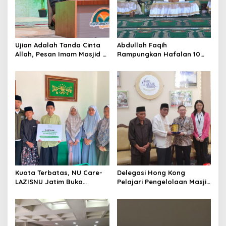
t
i
o
Ujian Adalah Tanda Cinta
Abdullah Faqih
n
Allah, Pesan Imam Masjid Al
Rampungkan Hafalan 10
Akbar Surabaya
Juz, Jadi Inspirasi Siswa
Tahfidz
Kuota Terbatas, NU Care-
Delegasi Hong Kong
LAZISNU Jatim Buka
Pelajari Pengelolaan Masjid
Beasiswa Tahfidz 2026
Al-Akbar Surabaya