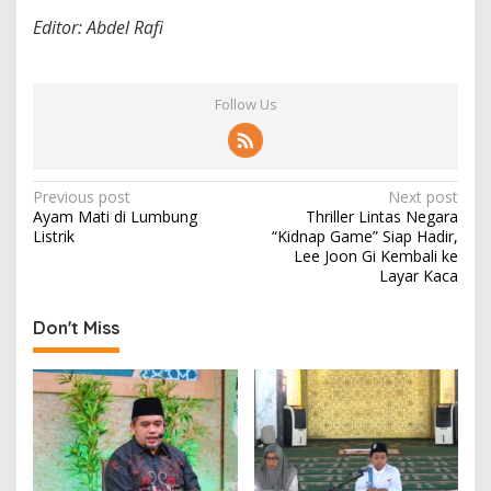
Editor: Abdel Rafi
Follow Us
P
Previous post
Next post
Ayam Mati di Lumbung
Thriller Lintas Negara
o
Listrik
“Kidnap Game” Siap Hadir,
s
Lee Joon Gi Kembali ke
Layar Kaca
t
n
Don't Miss
a
v
i
g
a