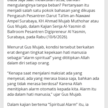
b
mengulanginya tanpa beban? Pertanyaan itu
a
n
menjadi salah satu pokok bahasan yang dikupas
G
Pengasuh Pesantren Darut Ta’lim an-Nawawi
u
Ampel Surabaya, KH Ahmad Mujab Muthohar atau
s
Gus Mujab, dalam Kajian Senja Al-Yasmin di
M
u
Ballroom Pesantren Digipreneur Al Yasmin,
j
Surabaya, pada Rabu (10/6/2026).
a
b
Menurut Gus Mujab, kondisi tersebut berkaitan
d
erat dengan tingkat kepekaan hati manusia
i
K
sebagai “alarm spiritual” yang dititipkan Allah
a
dalam diri setiap orang.
j
i
“Kenapa saat menjalani maksiat ada yang
a
menyesal, ada yang merasa biasa saja, bahkan ada
n
S
yang tidak merasa berdosa? Karena Allah
e
menitipkan alarm otomatis kepada kita. Alarm itu
n
ada dalam hati manusia,” ujar Gus Mujab.
j
a
Dalam kajian bertema “Spiritual Alarm” itu, ia
A