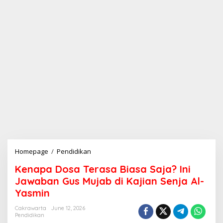
Homepage
/
Pendidikan
K
e
Kenapa Dosa Terasa Biasa Saja? Ini
n
a
Jawaban Gus Mujab di Kajian Senja Al-
p
Yasmin
a
D
Cakrawarta
June 12, 2026
o
Pendidikan