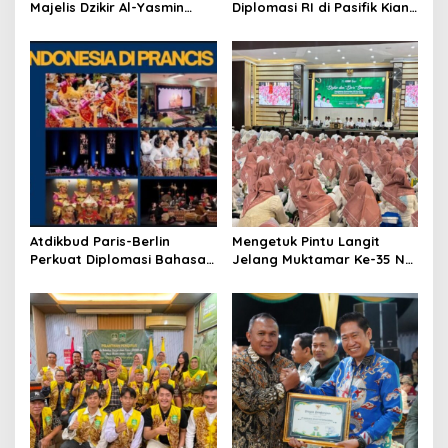
Majelis Dzikir Al-Yasmin
Diplomasi RI di Pasifik Kian
Gelar Doa Bersama untuk
Menguat
Persatuan Bangsa
Atdikbud Paris-Berlin
Mengetuk Pintu Langit
Perkuat Diplomasi Bahasa
Jelang Muktamar Ke-35 NU,
Indonesia di Eropa
800 Nahdliyin Bermunajat
di Surabaya