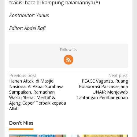
tradisi baca di kampung halamannya.(*)
Kontributor: Yunus
Editor: Abdel Rafi
Follow Us
P
Previous post
Next post
Hanan Attaki di Masjid
PEACE Vaganza, Ruang
o
Nasional Al Akbar Surabaya
Kolaborasi Pascasarjana
s
Sampaikan, Ramadhan
UNAIR Menjawab
Waktu ‘Rehat Mental’ &
Tantangan Pembangunan
t
Ajang ‘Caper’ Terbaik kepada
Allah
n
a
Don't Miss
v
i