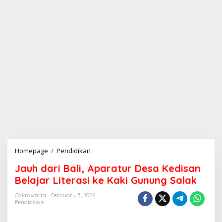
Homepage
/
Pendidikan
J
a
Jauh dari Bali, Aparatur Desa Kedisan
u
h
Belajar Literasi ke Kaki Gunung Salak
d
a
Cakrawarta
February 5, 2026
Pendidikan
r
i