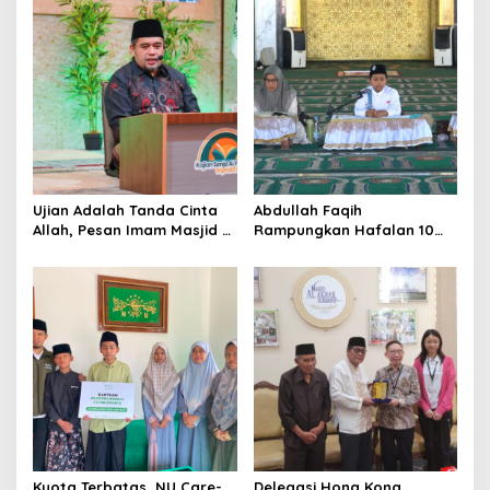
g
a
t
i
o
n
Ujian Adalah Tanda Cinta
Abdullah Faqih
Allah, Pesan Imam Masjid Al
Rampungkan Hafalan 10
Akbar Surabaya
Juz, Jadi Inspirasi Siswa
Tahfidz
Kuota Terbatas, NU Care-
Delegasi Hong Kong