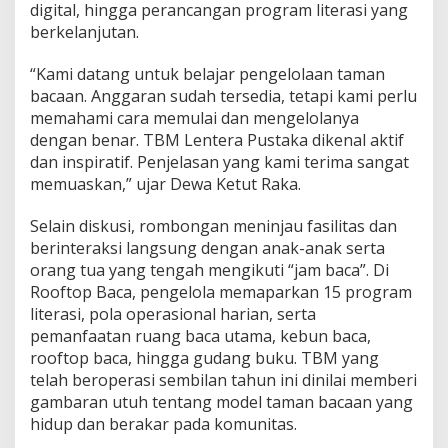
g
digital, hingga perancangan program literasi yang
S
berkelanjutan.
a
l
“Kami datang untuk belajar pengelolaan taman
a
k
bacaan. Anggaran sudah tersedia, tetapi kami perlu
memahami cara memulai dan mengelolanya
dengan benar. TBM Lentera Pustaka dikenal aktif
dan inspiratif. Penjelasan yang kami terima sangat
memuaskan,” ujar Dewa Ketut Raka.
Selain diskusi, rombongan meninjau fasilitas dan
berinteraksi langsung dengan anak-anak serta
orang tua yang tengah mengikuti “jam baca”. Di
Rooftop Baca, pengelola memaparkan 15 program
literasi, pola operasional harian, serta
pemanfaatan ruang baca utama, kebun baca,
rooftop baca, hingga gudang buku. TBM yang
telah beroperasi sembilan tahun ini dinilai memberi
gambaran utuh tentang model taman bacaan yang
hidup dan berakar pada komunitas.