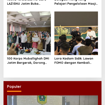
LAZISNU Jatim Buka
Pelajari Pengelolaan Masjid
Beasiswa Tahfidz 2026
Al-Akbar Surabaya
100 Korps Muballighah DMI
Lora Kadam Sidik: Lawan
Jatim Bergerak, Dorong
FOMO dengan Kembali
Masjid Ramah Anak di
kepada Ahlinya
Seluruh Daerah
Populer