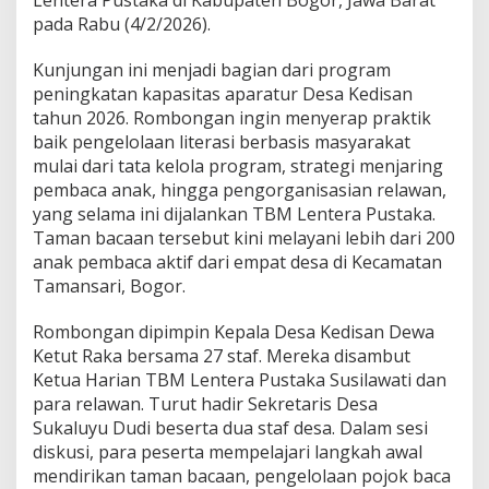
Lentera Pustaka di Kabupaten Bogor, Jawa Barat
e
l
pada Rabu (4/2/2026).
a
j
Kunjungan ini menjadi bagian dari program
a
peningkatan kapasitas aparatur Desa Kedisan
r
tahun 2026. Rombongan ingin menyerap praktik
L
i
baik pengelolaan literasi berbasis masyarakat
t
mulai dari tata kelola program, strategi menjaring
e
pembaca anak, hingga pengorganisasian relawan,
r
yang selama ini dijalankan TBM Lentera Pustaka.
a
Taman bacaan tersebut kini melayani lebih dari 200
s
i
anak pembaca aktif dari empat desa di Kecamatan
k
Tamansari, Bogor.
e
K
Rombongan dipimpin Kepala Desa Kedisan Dewa
a
Ketut Raka bersama 27 staf. Mereka disambut
k
i
Ketua Harian TBM Lentera Pustaka Susilawati dan
G
para relawan. Turut hadir Sekretaris Desa
u
Sukaluyu Dudi beserta dua staf desa. Dalam sesi
n
diskusi, para peserta mempelajari langkah awal
u
n
mendirikan taman bacaan, pengelolaan pojok baca