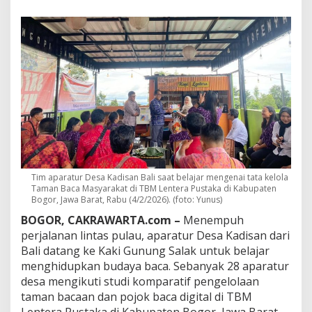
B
a
l
i
,
A
p
a
r
a
t
u
r
D
e
Tim aparatur Desa Kadisan Bali saat belajar mengenai tata kelola
s
Taman Baca Masyarakat di TBM Lentera Pustaka di Kabupaten
Bogor, Jawa Barat, Rabu (4/2/2026). (foto: Yunus)
a
K
BOGOR, CAKRAWARTA.com –
Menempuh
e
perjalanan lintas pulau, aparatur Desa Kadisan dari
d
Bali datang ke Kaki Gunung Salak untuk belajar
i
s
menghidupkan budaya baca. Sebanyak 28 aparatur
a
desa mengikuti studi komparatif pengelolaan
n
taman bacaan dan pojok baca digital di TBM
B