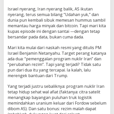
h
k
Israel nyerang, Iran nyerang balik, AS ikutan
a
nyerang, terus semua bilang “Udahan yuk,” dan
n
dunia pun kembali sibuk memesan hummus sambil
memantau harga minyak dan bitcoin. Tapi mari kita
kupas episode ini dengan santai —dengan tetap
bersandar pada data, bukan cuma dada.
Mari kita mulai dari naskah resmi yang ditulis PM
Israel Benjamin Netanyahu. Target perang katanya
ada dua: “pemenggalan program nuklir Iran” dan
“perubahan rezim”. Tapi yang terjadi? Tidak satu
pun dari dua itu yang tercapai. Ia kalah, lalu
merengek bantuan dari Trump.
Yang terjadi justru sebaliknya: program nuklir Iran
tetap hidup sehat wal afiat (faktanya: citra satelit
menangkap bayangan puluhan truk logistik
memindahkan uranium keluar dari Fordow sebelum
dibom AS). Dan satu bonus: rezim malah dapat