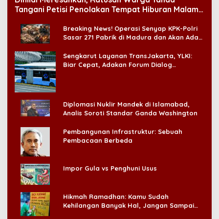
Tangani Petisi Penolakan Tempat Hiburan Malam
di CitraLand
Breaking News! Operasi Senyap KPK-Polri
Sasar 271 Pabrik di Madura dan Akan Ada
‘Badai Pemeriksaan’
Sengkarut Layanan TransJakarta, YLKI:
Biar Cepat, Adakan Forum Dialog
Konsumen!
Diplomasi Nuklir Mandek di Islamabad,
Analis Soroti Standar Ganda Washington
Pembangunan Infrastruktur: Sebuah
Pembacaan Berbeda
Impor Gula vs Penghuni Usus
Hikmah Ramadhan: Kamu Sudah
Kehilangan Banyak Hal, Jangan Sampai
Kehilangan Diri Sendiri!