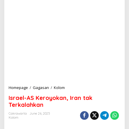
Homepage
/
Gagasan
/
Kolom
I
s
Israel-AS Keroyokan, Iran tak
r
a
Terkalahkan
e
l
Cakrawarta
June 26, 2025
Kolom
-
A