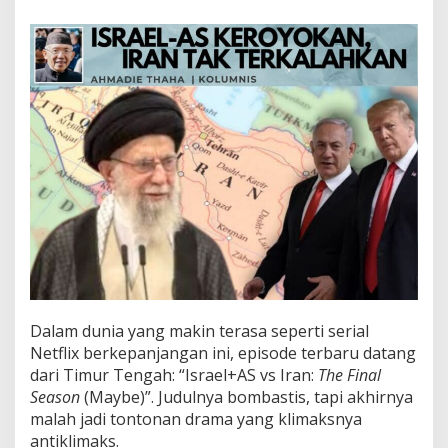
S
K
e
r
o
y
o
k
a
n
,
I
r
a
n
t
a
k
T
Dalam dunia yang makin terasa seperti serial
e
Netflix berkepanjangan ini, episode terbaru datang
r
dari Timur Tengah: “Israel+AS vs Iran:
The Final
k
Season
(Maybe)”. Judulnya bombastis, tapi akhirnya
a
l
malah jadi tontonan drama yang klimaksnya
a
antiklimaks.