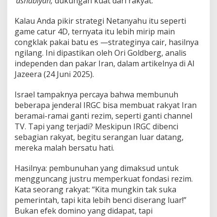
‘ashabiyah,
dukungan kuat dari rakyat.
Kalau Anda pikir strategi Netanyahu itu seperti
game catur 4D, ternyata itu lebih mirip main
congklak pakai batu es —strateginya cair, hasilnya
ngilang. Ini dipastikan oleh Ori Goldberg, analis
independen dan pakar Iran, dalam artikelnya di Al
Jazeera (24 Juni 2025).
Israel tampaknya percaya bahwa membunuh
beberapa jenderal IRGC bisa membuat rakyat Iran
beramai-ramai ganti rezim, seperti ganti channel
TV. Tapi yang terjadi? Meskipun IRGC dibenci
sebagian rakyat, begitu serangan luar datang,
mereka malah bersatu hati.
Hasilnya: pembunuhan yang dimaksud untuk
mengguncang justru memperkuat fondasi rezim.
Kata seorang rakyat: “Kita mungkin tak suka
pemerintah, tapi kita lebih benci diserang luar!”
Bukan efek domino yang didapat, tapi