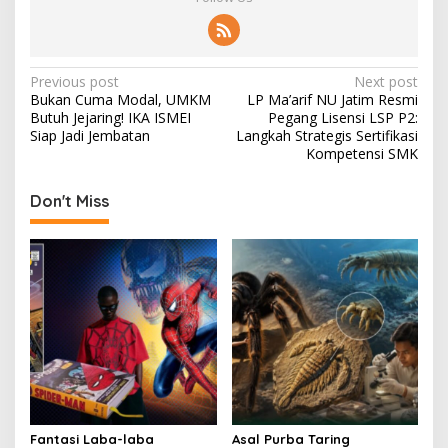
P
Previous post
Next post
Bukan Cuma Modal, UMKM
LP Ma’arif NU Jatim Resmi
o
Butuh Jejaring! IKA ISMEI
Pegang Lisensi LSP P2:
s
Siap Jadi Jembatan
Langkah Strategis Sertifikasi
Kompetensi SMK
t
n
Don't Miss
a
v
i
g
a
t
i
o
Fantasi Laba-laba
Asal Purba Taring