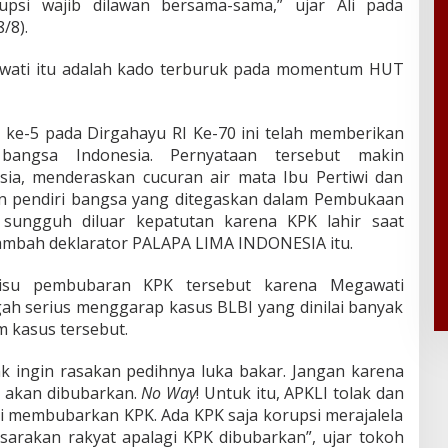
upsi wajib dilawan bersama-sama,” ujar Ali pada
/8).
awati itu adalah kado terburuk pada momentum HUT
 ke-5 pada Dirgahayu RI Ke-70 ini telah memberikan
angsa Indonesia. Pernyataan tersebut makin
a, menderaskan cucuran air mata Ibu Pertiwi dan
dan pendiri bangsa yang ditegaskan dalam Pembukaan
sungguh diluar kepatutan karena KPK lahir saat
tambah deklarator PALAPA LIMA INDONESIA itu.
n isu pembubaran KPK tersebut karena Megawati
ah serius menggarap kasus BLBI yang dinilai banyak
m kasus tersebut.
ak ingin rasakan pedihnya luka bakar. Jangan karena
K akan dibubarkan.
No Way
! Untuk itu, APKLI tolak dan
membubarkan KPK. Ada KPK saja korupsi merajalela
arakan rakyat apalagi KPK dibubarkan”, ujar tokoh