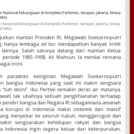
 Nasional Kebangsaan di Kompleks Parlemen, Senayan, Jakarta, Selasa
ANTARA)
utkan mantan Presiden RI, Megawati Soekarnoputri
g hanya lembaga
ad hoc
mendapatkan banyak kritik
 lainnya. Salah satunya datang dari mantan Ketua
riode 1985-1998, Ali Mahsun. Ia menilai rencana
gai ironi.
h paradoks keinginan Megawati Soekarnoputri
n bangsa Indonesia yang saat ini makin sengsara
 “tuh disini”. Ibu Pertiwi semakin deras air matanya.
gawati tak ubahnya sebuah pengkhianatan terhadap
dan pendiri bangsa dan Negara RI sebagaimana amanah
 korupsi di Indonesia makin sistemik dan massif
 yang menyebar ke seluruh tubuh, menggerogoti dan
makin sengsarakan kehidupan rakyat dan bangsa
ika Indonesia ingin segera keluar dari keterpurukan,