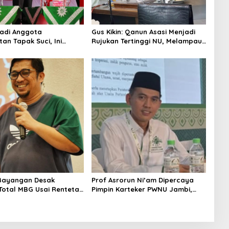
Jadi Anggota
Gus Kikin: Qanun Asasi Menjadi
an Tapak Suci, Ini
Rujukan Tertinggi NU, Melampaui
 untuk Kader
AD/ART
Bayangan Desak
Prof Asrorun Ni’am Dipercaya
 Total MBG Usai Rentetan
Pimpin Karteker PWNU Jambi,
an Massal
Dinilai Simbol Regenerasi
Kepemimpinan NU