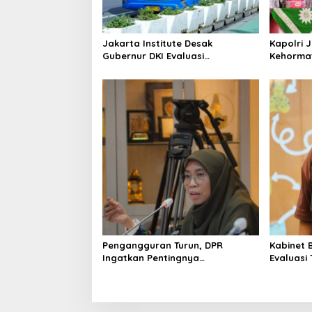
i
o
Jakarta Institute Desak
Kapolri 
n
Gubernur DKI Evaluasi
Kehormat
Transjakarta soal Penumpang
Pesannya
Diturunkan
Pengangguran Turun, DPR
Kabinet 
Ingatkan Pentingnya
Evaluasi
Menciptakan Pekerjaan yang
Keracun
Layak