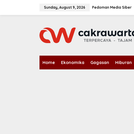
S
k
Sunday, August 9, 2026
Pedoman Media Siber
i
p
t
o
c
o
n
t
e
n
Home
Ekonomika
Gagasan
Hiburan
t