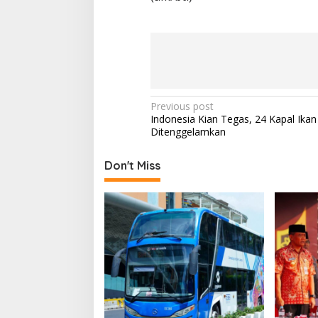
P
Previous post
Indonesia Kian Tegas, 24 Kapal Ikan 
o
Ditenggelamkan
s
t
Don't Miss
n
a
v
i
g
a
t