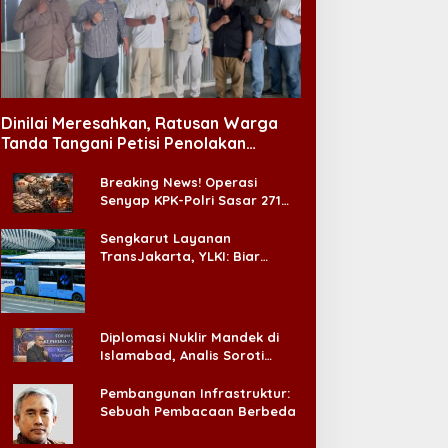
Dinilai Meresahkan, Ratusan Warga
Tanda Tangani Petisi Penolakan
Tempat Hiburan Malam di CitraLand
Breaking News! Operasi
Senyap KPK-Polri Sasar 271
Pabrik di Madura dan Akan
Ada ‘Badai Pemeriksaan’
Sengkarut Layanan
TransJakarta, YLKI: Biar
Cepat, Adakan Forum Dialog
Konsumen!
Diplomasi Nuklir Mandek di
Islamabad, Analis Soroti
Standar Ganda Washington
Pembangunan Infrastruktur:
Sebuah Pembacaan Berbeda