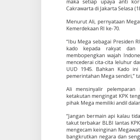
maka setiap upaya anti kor
Cakrawarta di Jakarta Selasa (18
Menurut Ali, pernyataan Meg
Kemerdekaan RI ke-70.
“Ibu Mega sebagai Presiden RI
kado kepada rakyat dan b
membopengkan wajah Indonesi
mencederai cita-cita leluhur 
UUD 1945. Bahkan Kado ini 
pemerintahan Mega sendiri,” 
Ali mensinyalir pelempara
ketakutan mengingat KPK teng
pihak Mega memiliki andil dala
“Jangan bermain api kalau tid
takut terbakar BLBI lantas KP
mengecam keinginan Megawati 
bangkrutkan negara dan sengs