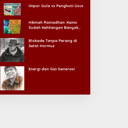
Impor Gula vs Penghuni Usus
Hikmah Ramadhan: Kamu
Sudah Kehilangan Banyak
Hal, Jangan Sampai
Kehilangan Diri Sendiri!
Blokade Tanpa Perang di
Selat Hormuz
Energi dan Gizi Generasi