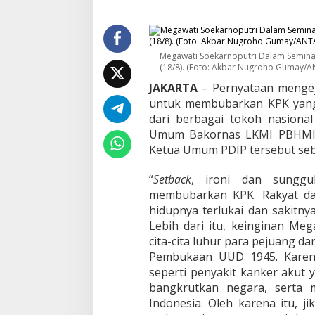
i
k
a
M
e
Megawati Soekarnoputri Dalam Seminar
(18/8). (Foto: Akbar Nugroho Gumay/
g
a
JAKARTA
– Pernyataan mengej
M
untuk membubarkan KPK yan
i
dari berbagai tokoh nasional
n
t
Umum Bakornas LKMI PBHMI pe
a
Ketua Umum PDIP tersebut seba
K
P
“
Setback
, ironi dan sunggu
K
membubarkan KPK. Rakyat da
D
i
hidupnya terlukai dan sakitnya
b
Lebih dari itu, keinginan Me
u
cita-cita luhur para pejuang 
b
Pembukaan UUD 1945. Karena
a
r
seperti penyakit kanker akut
k
bangkrutkan negara, serta 
a
Indonesia. Oleh karena itu, j
n