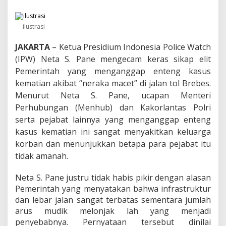
i
h
k
ilustrasi
a
n
P
JAKARTA
– Ketua Presidium
Indonesia Police Watch
e
(IPW) Neta S. Pane mengecam keras sikap elit
m
Pemerintah yang menganggap enteng kasus
e
r
kematian akibat “neraka macet” di jalan tol Brebes.
i
Menurut Neta S. Pane, ucapan Menteri
n
Perhubungan (Menhub) dan Kakorlantas Polri
t
a
serta pejabat lainnya yang menganggap enteng
h
kasus kematian ini sangat menyakitkan keluarga
D
korban dan menunjukkan betapa para pejabat itu
a
r
tidak amanah.
i
P
Neta S. Pane justru tidak habis pikir dengan alasan
e
Pemerintah yang menyatakan bahwa infrastruktur
j
dan lebar jalan sangat terbatas sementara jumlah
a
b
arus mudik melonjak lah yang menjadi
a
penyebabnya. Pernyataan tersebut dinilai