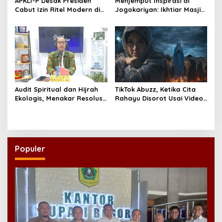
APKLI-P Desak Presiden
Menjemput Inspirasi di
Cabut Izin Ritel Modern di
Jogokariyan: Ikhtiar Masjid
Desa, Soroti Nasib Warung
Hikmatul Hakim
Rakyat
Mewujudkan Manajemen
Berbasis Umat
Audit Spiritual dan Hijrah
TikTok Abuzz, Ketika Cita
Ekologis, Menakar Resolusi
Rahayu Disorot Usai Video
Indonesia 2026
Klip “Niscaya Nirkala”
Dinilai Mencekam
Populer