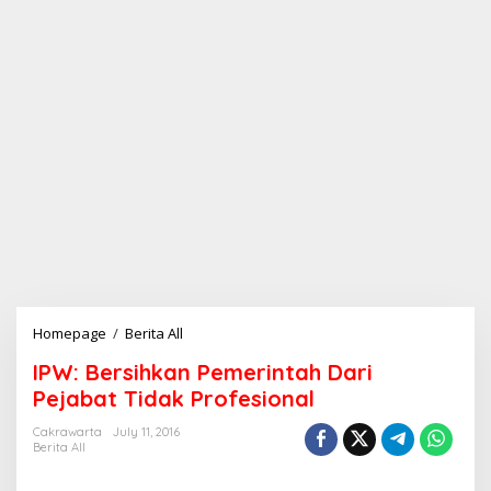
Homepage
/
Berita All
I
P
IPW: Bersihkan Pemerintah Dari
W
:
Pejabat Tidak Profesional
B
e
Cakrawarta
July 11, 2016
Berita All
r
s