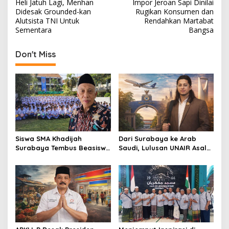
Heli Jatuh Lagi, Menhan
Impor Jeroan Sapi Dinilai
o
Didesak Grounded-kan
Rugikan Konsumen dan
s
Alutsista TNI Untuk
Rendahkan Martabat
Sementara
Bangsa
t
n
Don't Miss
a
v
i
g
a
t
Siswa SMA Khadijah
Dari Surabaya ke Arab
Surabaya Tembus Beasiswa
Saudi, Lulusan UNAIR Asal
i
Rusia, 66% Lolos PTN lewat
Pakistan Ini Tembus Industri
o
Jalur Prestasi
Kreatif Global
n