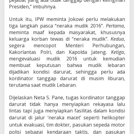
pejabat yang ada tidak tanggap dengan keinginan
Presiden,” imbuhnya.
Untuk itu, IPW meminta Jokowi perlu melakukan
tiga langkah pasca “neraka mudik 2016”.
Pertama
,
meminta maaf kepada masyarakat, khususnya
keluarga korban tewas di “neraka mudik”.
Kedua
,
segera mencopot Menteri Perhubungan,
Kakorlantas Polri, dan Kapolda Jateng.
Ketiga
,
mengevaluasi mudik 2016 untuk kemudian
membuat keputusan bahwa mudik lebaran
dijadikan kondisi darurat, sehingga perlu ada
kordinator tanggap darurat di musim liburan,
terutama saat mudik Lebaran.
Dijelaskan Neta S. Pane, tugas kordinator tanggap
darurat tidak hanya menyiapkan rekayasa lalu
lintas tapi juga menyiapkan fasilitas dalam kondisi
darurat di jalur ‘neraka macet’
seperti helikopter
untuk evakuasi, tim dokter, pasukan sepeda motor
polisi sebagai kendaraan taktis, dan pasukan