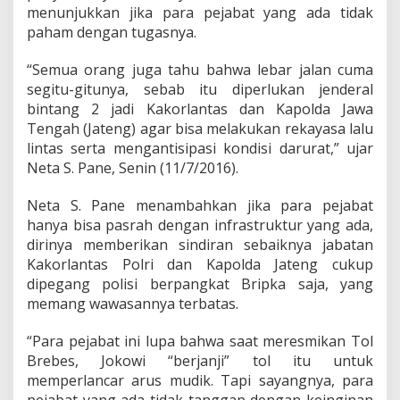
t
menunjukkan jika para pejabat yang ada tidak
T
paham dengan tugasnya.
i
d
a
“Semua orang juga tahu bahwa lebar jalan cuma
k
segitu-gitunya, sebab itu diperlukan jenderal
P
bintang 2 jadi Kakorlantas dan Kapolda Jawa
r
Tengah (Jateng) agar bisa melakukan rekayasa lalu
o
lintas serta mengantisipasi kondisi darurat,” ujar
f
e
Neta S. Pane, Senin (11/7/2016).
s
i
Neta S. Pane menambahkan jika para pejabat
o
hanya bisa pasrah dengan infrastruktur yang ada,
n
dirinya memberikan sindiran sebaiknya jabatan
a
l
Kakorlantas Polri dan Kapolda Jateng cukup
dipegang polisi berpangkat Bripka saja, yang
memang wawasannya terbatas.
“Para pejabat ini lupa bahwa saat meresmikan Tol
Brebes, Jokowi “berjanji” tol itu untuk
memperlancar arus mudik. Tapi sayangnya, para