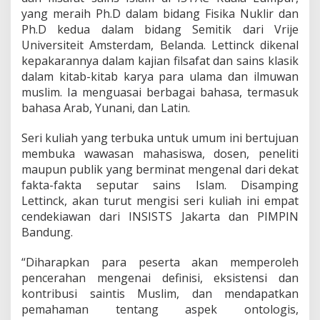
S
yang meraih Ph.D dalam bidang Fisika Nuklir dan
a
i
Ph.D kedua dalam bidang Semitik dari Vrije
n
Universiteit Amsterdam, Belanda. Lettinck dikenal
s
kepakarannya dalam kajian filsafat dan sains klasik
I
dalam kitab-kitab karya para ulama dan ilmuwan
s
muslim. Ia menguasai berbagai bahasa, termasuk
l
a
bahasa Arab, Yunani, dan Latin.
m
a
Seri kuliah yang terbuka untuk umum ini bertujuan
s
membuka wawasan mahasiswa, dosen, peneliti
a
maupun publik yang berminat mengenal dari dekat
l
B
fakta-fakta seputar sains Islam. Disamping
e
Lettinck, akan turut mengisi seri kuliah ini empat
l
cendekiawan dari INSISTS Jakarta dan PIMPIN
a
Bandung.
n
d
a
“Diharapkan para peserta akan memperoleh
pencerahan mengenai definisi, eksistensi dan
kontribusi saintis Muslim, dan mendapatkan
pemahaman tentang aspek ontologis,