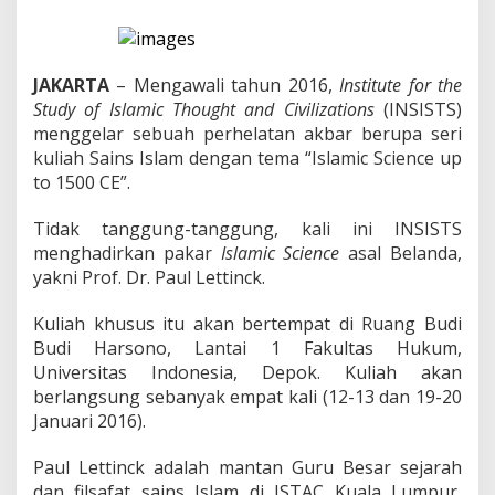
a
d
i
r
k
JAKARTA
– Mengawali tahun 2016,
Institute for the
a
Study of Islamic Thought and Civilizations
(INSISTS)
n
menggelar sebuah perhelatan akbar berupa seri
P
kuliah Sains Islam dengan tema “Islamic Science up
a
u
to 1500 CE”.
l
L
Tidak tanggung-tanggung, kali ini INSISTS
e
menghadirkan pakar
Islamic Science
asal Belanda,
t
yakni Prof. Dr. Paul Lettinck.
t
i
n
Kuliah khusus itu akan bertempat di Ruang Budi
c
Budi Harsono, Lantai 1 Fakultas Hukum,
k
Universitas Indonesia, Depok. Kuliah akan
,
berlangsung sebanyak empat kali (12-13 dan 19-20
P
a
Januari 2016).
k
a
Paul Lettinck adalah mantan Guru Besar sejarah
r
dan filsafat sains Islam di ISTAC Kuala Lumpur,