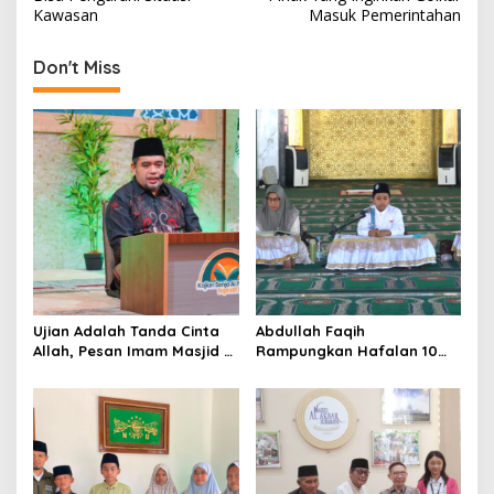
s
Kawasan
Masuk Pemerintahan
t
Don't Miss
n
a
v
i
g
a
t
i
o
Ujian Adalah Tanda Cinta
Abdullah Faqih
Allah, Pesan Imam Masjid Al
Rampungkan Hafalan 10
n
Akbar Surabaya
Juz, Jadi Inspirasi Siswa
Tahfidz