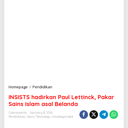
Homepage
/
Pendidikan
I
N
INSISTS hadirkan Paul Lettinck, Pakar
S
I
Sains Islam asal Belanda
S
T
Cakrawarta
January 8, 2016
Pendidikan
,
Sains Teknologi
,
Uncategorized
S
h