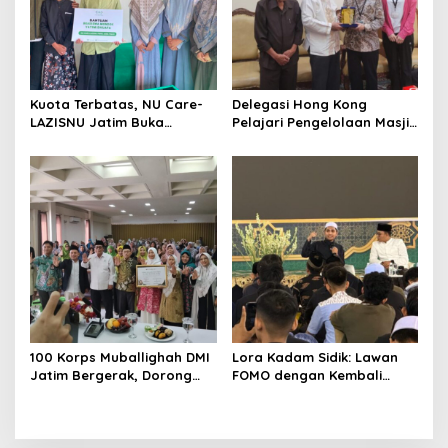
Kuota Terbatas, NU Care-
Delegasi Hong Kong
LAZISNU Jatim Buka
Pelajari Pengelolaan Masjid
Beasiswa Tahfidz 2026
Al-Akbar Surabaya
100 Korps Muballighah DMI
Lora Kadam Sidik: Lawan
Jatim Bergerak, Dorong
FOMO dengan Kembali
Masjid Ramah Anak di
kepada Ahlinya
Seluruh Daerah