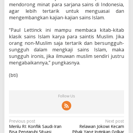
mendorong minat para sarjana sains di Indonesia,
agar lebih tertarik untuk menguasai dan
mengembangkan kajian-kajian sains Islam.
“Paul Lettinck ini mampu membaca kitab-kitab
klasik sains Islam karya para saintis Muslim. Jika
orang non-Muslim saja tertarik dan bersungguh-
sungguh dalam mengkaji sains Islam, maka
sungguh ironis, jika ilmuwan muslim sendiri justru
mengabaikannya,” pungkasnya.
(bti)
Follow Us
P
Previous post
Next post
Menlu RI: Konflik Saudi-Iran
Relawan Jokowi Kecam
o
Bisa Pengaruhi Situasi
Pihak Yang Inginkan Golkar