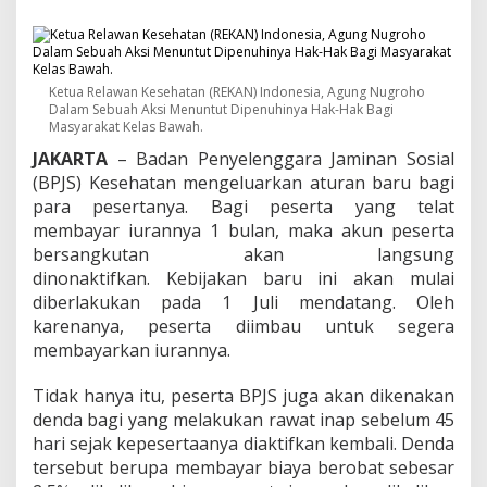
m
p
o
k
a
Ketua Relawan Kesehatan (REKAN) Indonesia, Agung Nugroho
n
Dalam Sebuah Aksi Menuntut Dipenuhinya Hak-Hak Bagi
U
Masyarakat Kelas Bawah.
a
JAKARTA
– Badan Penyelenggara Jaminan Sosial
n
g
(BPJS) Kesehatan mengeluarkan aturan baru bagi
R
para pesertanya. Bagi peserta yang telat
a
membayar iurannya 1 bulan, maka akun peserta
k
bersangkutan akan langsung
y
a
dinonaktifkan. Kebijakan baru ini akan mulai
t
diberlakukan pada 1 Juli mendatang. Oleh
B
karenanya, peserta diimbau untuk segera
e
membayarkan iurannya.
r
k
e
Tidak hanya itu, peserta BPJS juga akan dikenakan
d
denda bagi yang melakukan rawat inap sebelum 45
o
hari sejak kepesertaanya diaktifkan kembali. Denda
k
tersebut berupa membayar biaya berobat sebesar
J