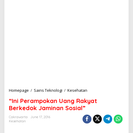
Homepage
/
Sains Teknologi
/
Kesehatan
"
I
“Ini Perampokan Uang Rakyat
n
i
Berkedok Jaminan Sosial”
P
e
Cakrawarta
June 17, 2016
Kesehatan
r
a