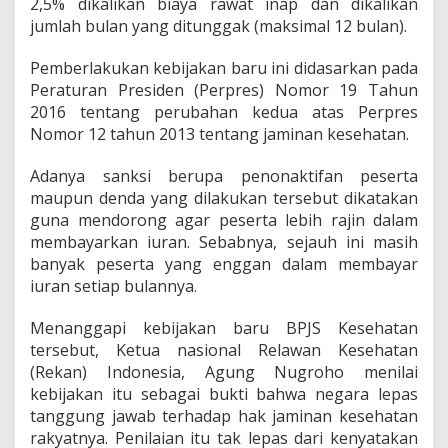
2,5% dikalikan biaya rawat inap dan dikalikan
a
m
jumlah bulan yang ditunggak (maksimal 12 bulan).
i
n
Pemberlakukan kebijakan baru ini didasarkan pada
a
Peraturan Presiden (Perpres) Nomor 19 Tahun
n
2016 tentang perubahan kedua atas Perpres
S
o
Nomor 12 tahun 2013 tentang jaminan kesehatan.
s
i
Adanya sanksi berupa penonaktifan peserta
a
maupun denda yang dilakukan tersebut dikatakan
l
guna mendorong agar peserta lebih rajin dalam
"
membayarkan iuran. Sebabnya, sejauh ini masih
banyak peserta yang enggan dalam membayar
iuran setiap bulannya.
Menanggapi kebijakan baru BPJS Kesehatan
tersebut, Ketua nasional Relawan Kesehatan
(Rekan) Indonesia, Agung Nugroho menilai
kebijakan itu sebagai bukti bahwa negara lepas
tanggung jawab terhadap hak jaminan kesehatan
rakyatnya. Penilaian itu tak lepas dari kenyatakan