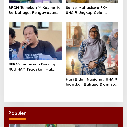
BPOM Temukan 14 Kosmetik
Survei Mahasiswa FKM
Berbahaya, Pengawasan
UNAIR Ungkap Celah
Penjualan Daring Didesak
Pencegahan DBD di
Diperketat
Permukiman Surabaya
REKAN Indonesia Dorong
RUU HAM Tegaskan Hak
atas Kesehatan
Hari Bidan Nasional, UNAIR
Ingatkan Bahaya Diam soal
Kesehatan Reproduksi
Remaja
Populer