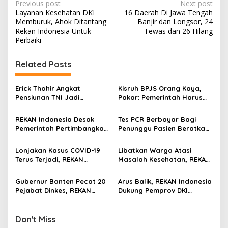
P
Previous post
Next post
Layanan Kesehatan DKI
16 Daerah Di Jawa Tengah
o
Memburuk, Ahok Ditantang
Banjir dan Longsor, 24
s
Rekan Indonesia Untuk
Tewas dan 26 Hilang
Perbaiki
t
n
Related Posts
a
v
Erick Thohir Angkat
Kisruh BPJS Orang Kaya,
Pensiunan TNI Jadi
Pakar: Pemerintah Harus
i
Komisaris Pertamina, Aktifis
Pastikan Data Valid dan
g
98: Tidak Sesuai Nafas
Update!
REKAN Indonesia Desak
Tes PCR Berbayar Bagi
Reformasi 98!
Pemerintah Pertimbangkan
Penunggu Pasien Beratkan
a
Ulang Rencana Vaccinated
Warga, Kemenkes Diminta
t
Travel Lane Bagi WNA
Cabut Aturan Tersebut
Lonjakan Kasus COVID-19
Libatkan Warga Atasi
i
Terus Terjadi, REKAN
Masalah Kesehatan, REKAN
Indonesia: Masyarakat Ayo
Indonesia Gagas KWS
o
Disiplin Terapkan Prokes!
Gubernur Banten Pecat 20
Arus Balik, REKAN Indonesia
n
Pejabat Dinkes, REKAN
Dukung Pemprov DKI
Indonesia: Kami Dukung!
Lakukan Tes PCR Gratis
Don't Miss