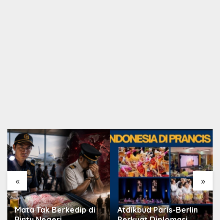
«
»
Mata Tak Berkedip di
Atdikbud Paris-Berlin
Pintu Negeri
Perkuat Diplomasi