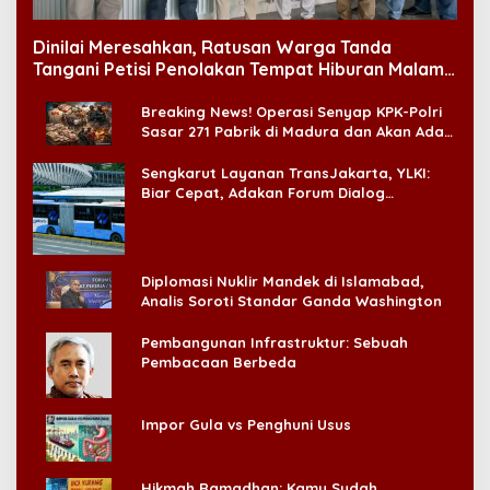
Dinilai Meresahkan, Ratusan Warga Tanda
Tangani Petisi Penolakan Tempat Hiburan Malam
di CitraLand
Breaking News! Operasi Senyap KPK-Polri
Sasar 271 Pabrik di Madura dan Akan Ada
‘Badai Pemeriksaan’
Sengkarut Layanan TransJakarta, YLKI:
Biar Cepat, Adakan Forum Dialog
Konsumen!
Diplomasi Nuklir Mandek di Islamabad,
Analis Soroti Standar Ganda Washington
Pembangunan Infrastruktur: Sebuah
Pembacaan Berbeda
Impor Gula vs Penghuni Usus
Hikmah Ramadhan: Kamu Sudah