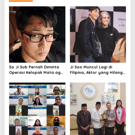
i
o
n
So Ji Sub Pernah Diminta
Ji Soo Muncul Lagi di
Operasi Kelopak Mata agar
Filipina, Aktor yang Hilang
Bisa Jadi Aktor, Kini Justru
dari Korea Kini Disambut
Jadi Ikonnya
Ribuan Fans