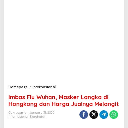
Homepage
/
Internasional
I
m
Imbas Flu Wuhan, Masker Langka di
b
a
Hongkong dan Harga Jualnya Melangit
s
F
Cakrawarta
January 31, 2020
Internasional
,
Kesehatan
l
u