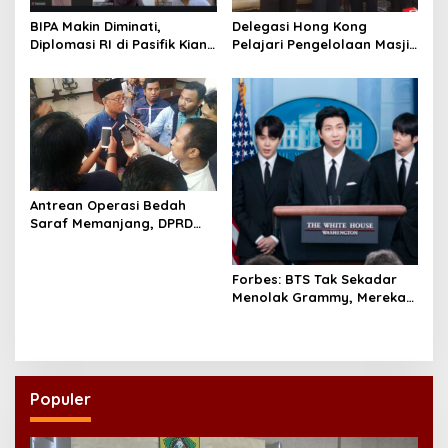
BIPA Makin Diminati,
Delegasi Hong Kong
Diplomasi RI di Pasifik Kian
Pelajari Pengelolaan Masjid
Menguat
Al-Akbar Surabaya
Antrean Operasi Bedah
Saraf Memanjang, DPRD
Jatim Minta Layanan RSUD
Dr. Soetomo Dievaluasi
Forbes: BTS Tak Sekadar
Menolak Grammy, Mereka
Bongkar Aturan Main
‘Diskriminatif’
Populer