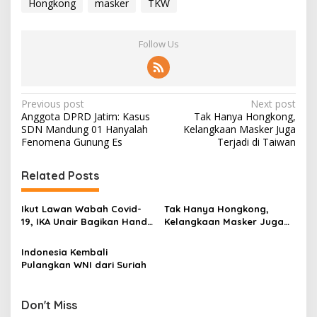
Hongkong
masker
TKW
Follow Us
P
Previous post
Next post
Anggota DPRD Jatim: Kasus
Tak Hanya Hongkong,
o
SDN Mandung 01 Hanyalah
Kelangkaan Masker Juga
s
Fenomena Gunung Es
Terjadi di Taiwan
t
Related Posts
n
a
Ikut Lawan Wabah Covid-
Tak Hanya Hongkong,
v
19, IKA Unair Bagikan Hand
Kelangkaan Masker Juga
Sanitizer Gratis Pada
Terjadi di Taiwan
i
Warga Malang
Indonesia Kembali
g
Pulangkan WNI dari Suriah
a
t
Don't Miss