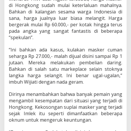
o
di Hongkong sudah mulai keterlaluan mahalnya.
n
Bahkan di kalangan sesama warga Indonesia di
g
d
sana, harga jualnya luar biasa melangit. Harga
a
bergerak mulai Rp 60.000,- per kotak hingga terus
n
pada angka yang sangat fantastis di beberapa
H
“spekulan”.
a
r
g
“Ini bahkan ada kasus, kulakan masker cuman
a
seharga Rp 27.000,- malah dijual disini sampai Rp 1
J
jutaan. Mereka melakukan pembelian daring.
u
Bahkan di salah satu markeplace selain stoknya
a
l
langka harga selangit. Ini benar ugal-ugalan,”
n
imbuh Wijiati dengan nada geram.
y
a
Dirinya menambahkan bahwa banyak pemain yang
M
mengambil kesempatan dari situasi yang terjadi di
e
l
Hongkong. Kekosongan suplai masker yang terjadi
a
sejak Imlek itu seperti dimanfaatkan beberapa
n
oknum untuk mengeruk keuntungan.
g
i