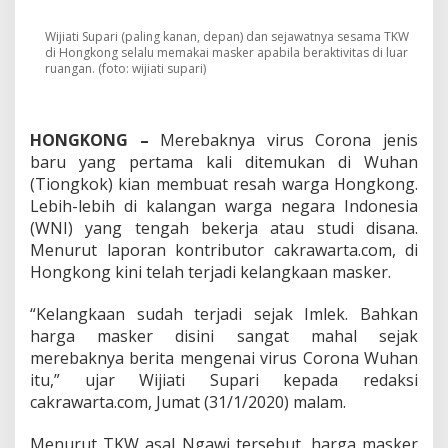
W
u
h
Wijiati Supari (paling kanan, depan) dan sejawatnya sesama TKW
di Hongkong selalu memakai masker apabila beraktivitas di luar
a
ruangan. (foto: wijiati supari)
n
,
M
a
HONGKONG –
Merebaknya virus Corona jenis
s
baru yang pertama kali ditemukan di Wuhan
k
e
(Tiongkok) kian membuat resah warga Hongkong.
r
Lebih-lebih di kalangan warga negara Indonesia
L
(WNI) yang tengah bekerja atau studi disana.
a
Menurut laporan kontributor cakrawarta.com, di
n
Hongkong kini telah terjadi kelangkaan masker.
g
k
a
“Kelangkaan sudah terjadi sejak Imlek. Bahkan
d
harga masker disini sangat mahal sejak
i
merebaknya berita mengenai virus Corona Wuhan
H
itu,” ujar Wijiati Supari kepada redaksi
o
n
cakrawarta.com, Jumat (31/1/2020) malam.
g
k
Menurut TKW asal Ngawi tersebut, harga masker