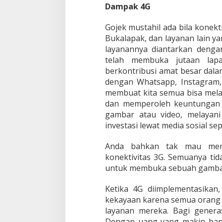
Dampak 4G
Gojek mustahil ada bila konekt
Bukalapak, dan layanan lain y
layanannya diantarkan dengan
telah membuka jutaan lapa
berkontribusi amat besar dala
dengan Whatsapp, Instagram, 
membuat kita semua bisa melak
dan memperoleh keuntungan f
gambar atau video, melayan
investasi lewat media sosial se
Anda bahkan tak mau meng
konektivitas 3G. Semuanya tida
untuk membuka sebuah gambar 
Ketika 4G diimplementasikan
kekayaan karena semua orang 
layanan mereka. Bagi generas
Dengan uang yang makin bany