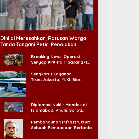
Dinilai Meresahkan, Ratusan Warga
Tanda Tangani Petisi Penolakan
Tempat Hiburan Malam di CitraLand
Breaking News! Operasi
Senyap KPK-Polri Sasar 271
Pabrik di Madura dan Akan
Ada ‘Badai Pemeriksaan’
Sengkarut Layanan
TransJakarta, YLKI: Biar
Cepat, Adakan Forum Dialog
Konsumen!
Diplomasi Nuklir Mandek di
Islamabad, Analis Soroti
Standar Ganda Washington
Pembangunan Infrastruktur:
Sebuah Pembacaan Berbeda