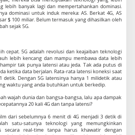
g lebih banyak lagi dan mempertahankan dominasi.
inya dominasi untuk induk mereka: AS. Berkat 4G, AS
r $ 100 miliar. Belum termasuk yang dihasilkan oleh
ubah sejak 5G.
h cepat. 5G adalah revolusi dan keajaiban teknologi
 jauh lebih kencang dan mampu membawa data lebih
hampir tak punya latensi atau jeda. Tak ada putus di
da ketika data berjalan. Rata-rata latensi koneksi saat
,1 detik. Dengan 5G latensinya hanya 1 milidetik atau
ding waktu yang anda butuhkan untuk berkedip.
bah wajah dunia dan bangsa-bangsa, lalu apa dampak
ecepatannya 20 kali 4G dan tanpa latensi?
lm dari sebelumnya 6 menit di 4G menjadi 3 detik di
alah satu-satunya teknologi yang memungkinkan
tas secara real-time tanpa harus khawatir dengan