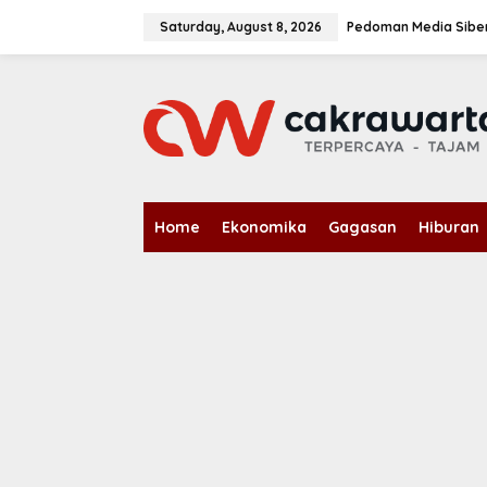
S
k
Saturday, August 8, 2026
Pedoman Media Sibe
i
p
t
o
c
o
n
t
e
n
Home
Ekonomika
Gagasan
Hiburan
t