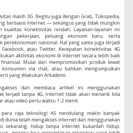
ivitas masih 3G. Begitu juga dengan Grab, Tokopedia,
ang berbasis internet — sekaligus yang tidak mungkin
 kualitas konektivitas rendah. Layanan-layanan ini
ngan pekerjaan, peluang ekonomi baru, serta
m perekonomian nasional. Hal yang sama juga terjadi
Facebook, atau Twitter. Kecepatan konektivitas 4G
ukan aktivitas ekonomi di internet secara lebih baik
inansial. Mulai dari mempromosikan produk lewat
i konsumen via chat, atau bahkan mengumpulkan
perti yang dilakukan Arkademi.
akses dan membaca artikel ini menggunakan
k terjadi tanpa 4G. Internet tidak akan menarik bila
atau video perlu waktu 1-2 menit.
, para raja teknologi AS mendulang makin banyak
di dunia telah mengakses internet dan menggunakan
i sekarang, hidup tanpa internet bukanlah hidup.
ak, mereka bisa menciptakan teknologi yang lebih