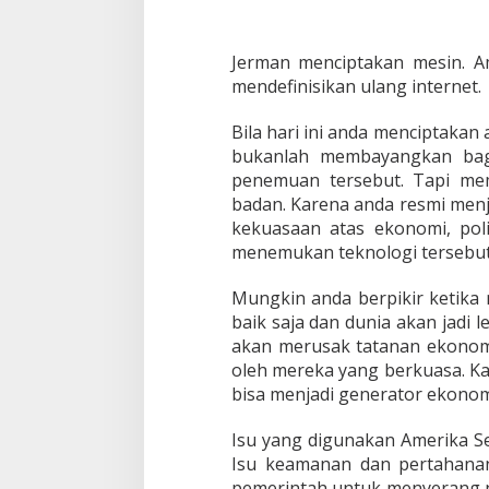
d
a
n
Jerman menciptakan mesin. Am
C
mendefinisikan ulang internet.
h
i
n
Bila hari ini anda menciptakan 
a
bukanlah membayangkan bag
penemuan tersebut. Tapi me
badan. Karena anda resmi menj
kekuasaan atas ekonomi, pol
menemukan teknologi tersebut
Mungkin anda berpikir ketika 
baik saja dan dunia akan jadi l
akan merusak tatanan ekonomi
oleh mereka yang berkuasa. Ka
bisa menjadi generator ekonomi 
Isu yang digunakan Amerika Se
Isu keamanan dan pertahanan
pemerintah untuk menyerang n