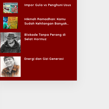
Impor Gula vs Penghuni Usus
Hikmah Ramadhan: Kamu
Sudah Kehilangan Banyak
Hal, Jangan Sampai
Kehilangan Diri Sendiri!
Blokade Tanpa Perang di
Selat Hormuz
Energi dan Gizi Generasi