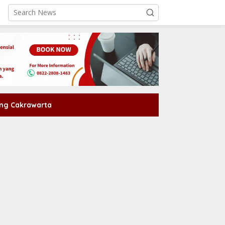
ng Cakrawarta