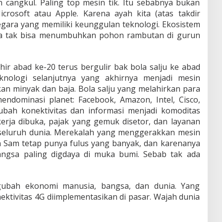
 cangkul. Paling top mesin tik. Itu sebabnya bukan
crosoft atau Apple. Karena ayah kita (atas takdir
negara yang memiliki keunggulan teknologi. Ekosistem
ita tak bisa menumbuhkan pohon rambutan di gurun
hir abad ke-20 terus bergulir bak bola salju ke abad
eknologi selanjutnya yang akhirnya menjadi mesin
n minyak dan baja. Bola salju yang melahirkan para
ndominasi planet: Facebook, Amazon, Intel, Cisco,
bah konektivitas dan informasi menjadi komoditas
erja dibuka, pajak yang gemuk disetor, dan layanan
e seluruh dunia. Merekalah yang menggerakkan mesin
 Sam tetap punya fulus yang banyak, dan karenanya
angsa paling digdaya di muka bumi. Sebab tak ada
gubah ekonomi manusia, bangsa, dan dunia. Yang
nektivitas 4G diimplementasikan di pasar. Wajah dunia