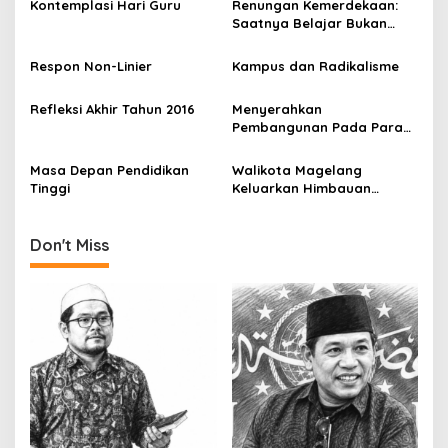
Kontemplasi Hari Guru
Renungan Kemerdekaan:
a
Saatnya Belajar Bukan
v
Bersekolah!
Respon Non-Linier
Kampus dan Radikalisme
i
g
Refleksi Akhir Tahun 2016
Menyerahkan
a
Pembangunan Pada Para
Ekonom (Lagi)?
t
Masa Depan Pendidikan
Walikota Magelang
i
Tinggi
Keluarkan Himbauan
Shalat Fardhu Berjamaah
o
Awal Waktu
n
Don't Miss