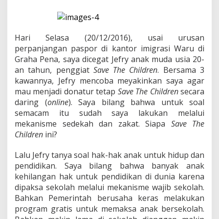
a
n
H
a
k
Hari Selasa (20/12/2016), usai urusan
U
perpanjangan paspor di kantor imigrasi Waru di
n
Graha Pena, saya dicegat Jefry anak muda usia 20-
t
an tahun, penggiat
Save The Children
. Bersama 3
u
k
kawannya, Jefry mencoba meyakinkan saya agar
T
mau menjadi donatur tetap
Save The Children
secara
i
daring (
online
). Saya bilang bahwa untuk soal
d
semacam itu sudah saya lakukan melalui
a
mekanisme sedekah dan zakat. Siapa
Save The
k
B
Children
ini?
e
r
Lalu Jefry tanya soal hak-hak anak untuk hidup dan
s
pendidikan. Saya bilang bahwa banyak anak
e
kehilangan hak untuk pendidikan di dunia karena
k
o
dipaksa sekolah melalui mekanisme wajib sekolah.
l
Bahkan Pemerintah berusaha keras melakukan
a
program gratis untuk memaksa anak bersekolah.
h