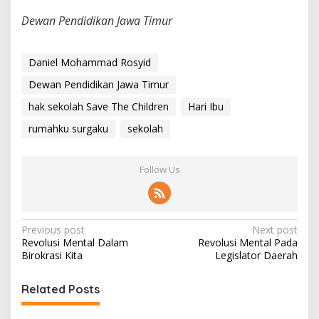
Dewan Pendidikan Jawa Timur
Daniel Mohammad Rosyid
Dewan Pendidikan Jawa Timur
hak sekolah Save The Children
Hari Ibu
rumahku surgaku
sekolah
Follow Us
P
Previous post
Next post
Revolusi Mental Dalam
Revolusi Mental Pada
o
Birokrasi Kita
Legislator Daerah
s
t
Related Posts
n