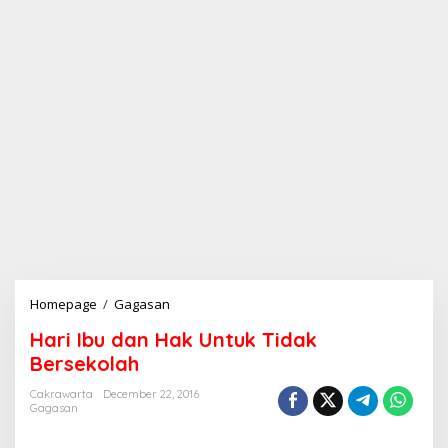
Homepage
/
Gagasan
H
a
Hari Ibu dan Hak Untuk Tidak
r
i
Bersekolah
I
b
Cakrawarta
December 22, 2016
Gagasan
u
d