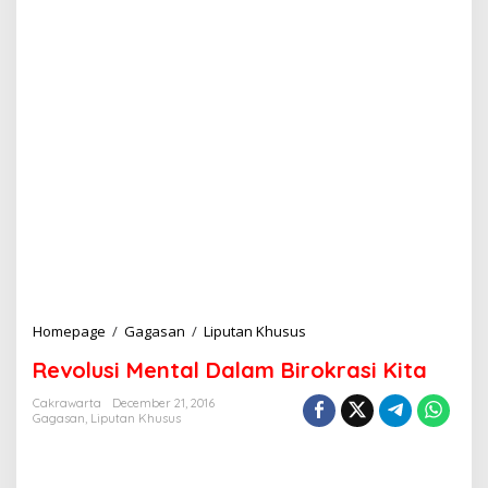
Homepage
/
Gagasan
/
Liputan Khusus
R
e
Revolusi Mental Dalam Birokrasi Kita
v
o
Cakrawarta
December 21, 2016
l
Gagasan
,
Liputan Khusus
u
s
i