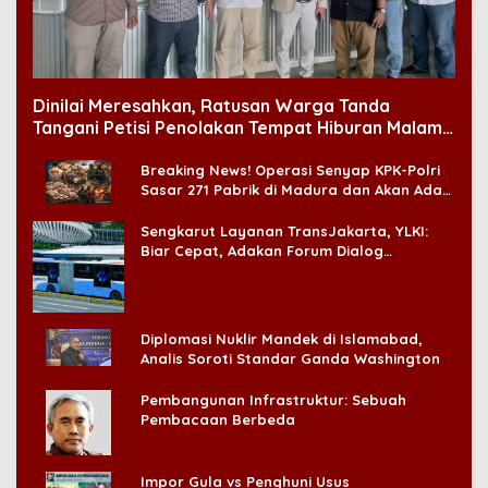
Dinilai Meresahkan, Ratusan Warga Tanda
Tangani Petisi Penolakan Tempat Hiburan Malam
di CitraLand
Breaking News! Operasi Senyap KPK-Polri
Sasar 271 Pabrik di Madura dan Akan Ada
‘Badai Pemeriksaan’
Sengkarut Layanan TransJakarta, YLKI:
Biar Cepat, Adakan Forum Dialog
Konsumen!
Diplomasi Nuklir Mandek di Islamabad,
Analis Soroti Standar Ganda Washington
Pembangunan Infrastruktur: Sebuah
Pembacaan Berbeda
Impor Gula vs Penghuni Usus