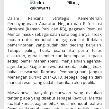
M
e
n
t
a
Dalam Rencana Strategis Kementerian
l
Pendayagunaan Aparatur Negara dan Reformasi
D
Birokrasi (Kemen PAN dan RB), gagasan Revolusi
a
Mental masuk sebagai salah satu bagiannya. Tidak
l
mudah untuk menubuhkan gagasan ini di dalam
a
m
pemerintahan yang sudah dan sedang berjalan.
B
Tetapi, paling tidak, usaha itu perlu terus
i
dilakukan, guna memberikan kesempatan kepada
r
setiap pemerintahan (baru) menjalankan agenda-
o
k
agendanya. Gagasan revolusi mental paling tidak
r
bakal mewarnai Rencana Pembangunan Jangka
a
Menengah (RPJM) 2014-2019, sebagai bagian dari
s
mandat resmi yang sudah diberikan oleh publik.
i
K
i
Masalahnya, banyak pertanyaan yang diajukan
t
tentang apa yang disebut sebagai Revolusi Mental
a
itu. Bahkan, sebagian pihak mulai menuduh bahwa
Revolusi Mental hanyalah jargon politik yang