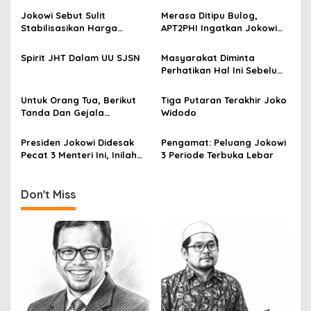
n
Jokowi Sebut Sulit
Merasa Ditipu Bulog,
a
Stabilisasikan Harga
APT2PHI Ingatkan Jokowi
v
Gabah, APT2PHI: Tidak Sulit,
Akan Gagalnya Stabilisasi
Asal Ada Kemauan Serius!
Harga Beras Nasional
Spirit JHT Dalam UU SJSN
Masyarakat Diminta
i
Perhatikan Hal Ini Sebelum
g
Membeli Obat
a
Untuk Orang Tua, Berikut
Tiga Putaran Terakhir Joko
Tanda Dan Gejala
Widodo
t
Gangguan Ginjal Akut Pada
i
Anak
Presiden Jokowi Didesak
Pengamat: Peluang Jokowi
Pecat 3 Menteri Ini, Inilah
3 Periode Terbuka Lebar
o
Alasannya
n
Don't Miss