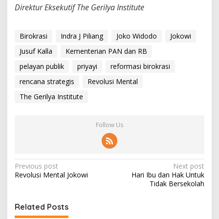
Direktur Eksekutif The Gerilya Institute
Birokrasi
Indra J Piliang
Joko Widodo
Jokowi
Jusuf Kalla
Kementerian PAN dan RB
pelayan publik
priyayi
reformasi birokrasi
rencana strategis
Revolusi Mental
The Gerilya Institute
Follow Us
P
Previous post
Next post
Revolusi Mental Jokowi
Hari Ibu dan Hak Untuk
o
Tidak Bersekolah
s
t
Related Posts