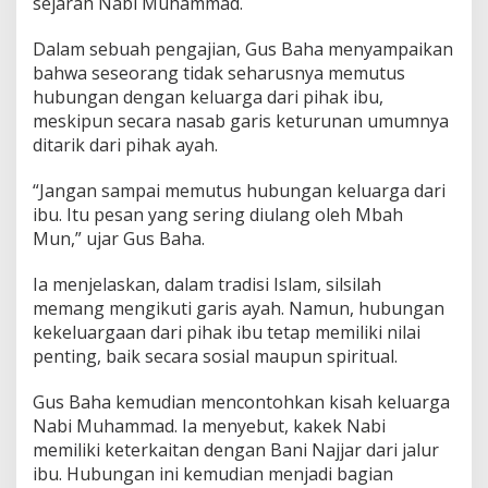
sejarah Nabi Muhammad.
i
G
a
Dalam sebuah pengajian, Gus Baha menyampaikan
r
bahwa seseorang tidak seharusnya memutus
i
hubungan dengan keluarga dari pihak ibu,
s
meskipun secara nasab garis keturunan umumnya
I
b
ditarik dari pihak ayah.
u
,
“Jangan sampai memutus hubungan keluarga dari
A
ibu. Itu pesan yang sering diulang oleh Mbah
d
Mun,” ujar Gus Baha.
a
T
e
Ia menjelaskan, dalam tradisi Islam, silsilah
l
memang mengikuti garis ayah. Namun, hubungan
a
kekeluargaan dari pihak ibu tetap memiliki nilai
d
penting, baik secara sosial maupun spiritual.
a
n
d
Gus Baha kemudian mencontohkan kisah keluarga
a
Nabi Muhammad. Ia menyebut, kakek Nabi
r
memiliki keterkaitan dengan Bani Najjar dari jalur
i
ibu. Hubungan ini kemudian menjadi bagian
N