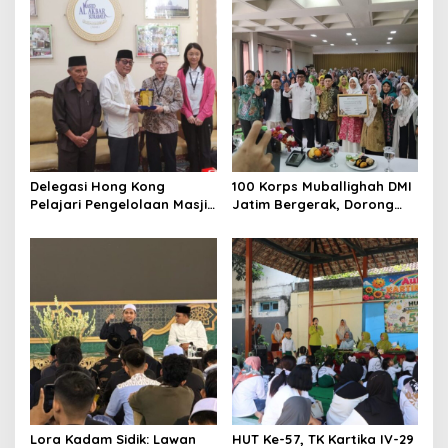
Delegasi Hong Kong
100 Korps Muballighah DMI
Pelajari Pengelolaan Masjid
Jatim Bergerak, Dorong
Al-Akbar Surabaya
Masjid Ramah Anak di
Seluruh Daerah
Lora Kadam Sidik: Lawan
HUT Ke-57, TK Kartika IV-29