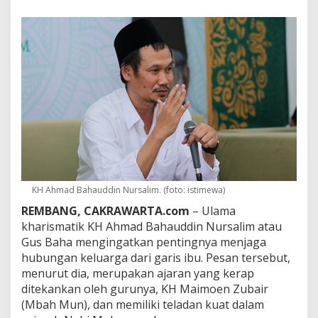
J
a
n
g
a
n
P
u
t
u
s
S
i
l
a
KH Ahmad Bahauddin Nursalim. (foto: istimewa)
t
u
REMBANG, CAKRAWARTA.com
– Ulama
r
kharismatik KH Ahmad Bahauddin Nursalim atau
a
Gus Baha mengingatkan pentingnya menjaga
h
m
hubungan keluarga dari garis ibu. Pesan tersebut,
i
menurut dia, merupakan ajaran yang kerap
d
ditekankan oleh gurunya, KH Maimoen Zubair
a
(Mbah Mun), dan memiliki teladan kuat dalam
r