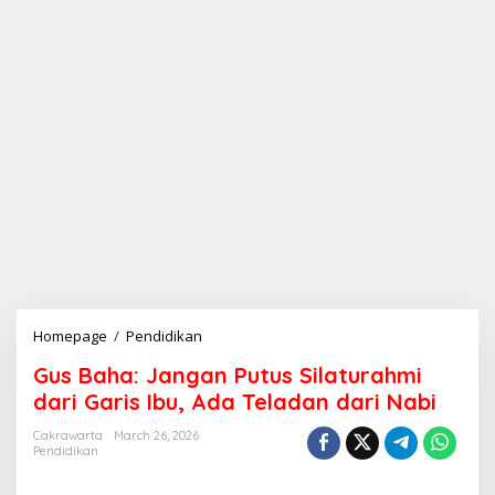
Homepage
/
Pendidikan
G
u
Gus Baha: Jangan Putus Silaturahmi
s
B
dari Garis Ibu, Ada Teladan dari Nabi
a
h
Cakrawarta
March 26, 2026
Pendidikan
a
: