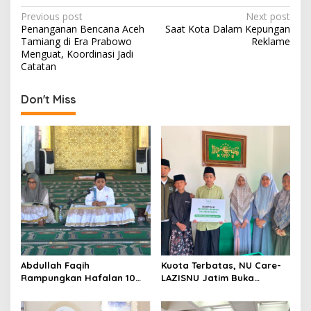
P
Previous post
Next post
Penanganan Bencana Aceh
Saat Kota Dalam Kepungan
o
Tamiang di Era Prabowo
Reklame
s
Menguat, Koordinasi Jadi
Catatan
t
n
Don't Miss
a
v
i
g
a
t
i
o
Abdullah Faqih
Kuota Terbatas, NU Care-
n
Rampungkan Hafalan 10
LAZISNU Jatim Buka
Juz, Jadi Inspirasi Siswa
Beasiswa Tahfidz 2026
Tahfidz