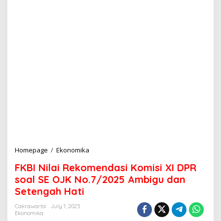
Homepage
/
Ekonomika
F
K
FKBI Nilai Rekomendasi Komisi XI DPR
B
I
soal SE OJK No.7/2025 Ambigu dan
N
Setengah Hati
i
l
Cakrawarta
July 1, 2025
a
Ekonomika