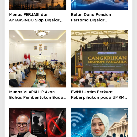
i
o
Munas PERJASI dan
Bulan Dana Pensiun
APTAKSINDO Siap Digelar,
Pertama Digelar
n
Bahas Regenerasi hingga
September, Industri
Revisi AD/ART
Perkuat Ekosistem Pensiun
Berkelanjutan
Munas VI APKLI-P Akan
PWNU Jatim Perkuat
Bahas Pembentukan Badan
Keberpihakan pada UMKM
Perekonomian UMKM RI,
Lewat Ekonomi Pancasila
Dinilai Penting Hadapi
Bonus Demografi