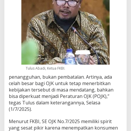
S
e
t
e
n
g
a
h
H
a
t
i
Tulus Abadi, Ketua FKBI.
penangguhan, bukan pembatalan. Artinya, ada
celah besar bagi OJK untuk tetap menerbitkan
kebijakan tersebut di masa mendatang, bahkan
bisa diperkuat menjadi Peraturan OJK (POJK),”
tegas Tulus dalam keterangannya, Selasa
(1/7/2025).
Menurut FKBI, SE OJK No.7/2025 memiliki spirit
yang sesat pikir karena menempatkan konsumen