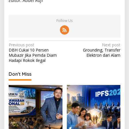
Editor: Abdel Rafi
Follow Us
P
Previous post
Next post
DBH Cukai 10 Persen
Grounding, Transfer
o
Mubazir Jika Pemda Diam
Elektron dari Alam
s
Hadapi Rokok Ilegal
t
Don't Miss
n
a
v
i
g
a
t