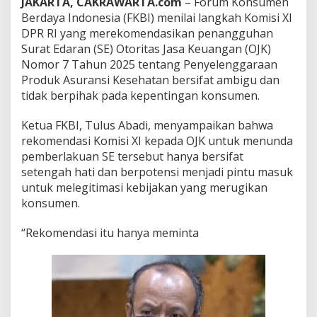
JAKARTA, CAKRAWARTA.com
– Forum Konsumen
a
l
Berdaya Indonesia (FKBI) menilai langkah Komisi XI
S
DPR RI yang merekomendasikan penangguhan
E
Surat Edaran (SE) Otoritas Jasa Keuangan (OJK)
O
Nomor 7 Tahun 2025 tentang Penyelenggaraan
J
K
Produk Asuransi Kesehatan bersifat ambigu dan
N
tidak berpihak pada kepentingan konsumen.
o
.
Ketua FKBI, Tulus Abadi, menyampaikan bahwa
7
rekomendasi Komisi XI kepada OJK untuk menunda
/
2
pemberlakuan SE tersebut hanya bersifat
0
setengah hati dan berpotensi menjadi pintu masuk
2
untuk melegitimasi kebijakan yang merugikan
5
konsumen.
A
m
b
“Rekomendasi itu hanya meminta
i
g
u
d
a
n