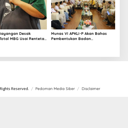
Bayangan Desak
Munas VI APKLI-P Akan Bahas
 Total MBG Usai Rentetan
Pembentukan Badan
an Massal
Perekonomian UMKM RI, Dinilai
Penting Hadapi Bonus Demografi
Rights Reserved.
Pedoman Media Siber
Disclaimer