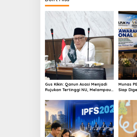
t
n
a
v
i
g
a
t
i
o
Gus Kikin: Qanun Asasi Menjadi
Munas PE
n
Rujukan Tertinggi NU, Melampaui
Siap Dig
AD/ART
hingga R