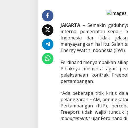
k
P
r
e
s
JAKARTA
– Semakin gaduhnya 
i
internal pemerintah sendiri 
d
Indonesia dan tidak jela
e
n
menyayangkan hal itu. Salah s
T
Energy Watch Indonesia (EWI).
e
g
Ferdinand menyampaikan sikapn
a
Pihaknya meminta agar peme
s
T
pelaksanaan kontrak Freepo
e
pertambangan.
r
k
“Ada beberapa titik kritis da
a
pelanggaran HAM, peningkatan 
i
t
Pertambangan (IUP), perce
F
Freeport tidak wajib tunduk
r
management,”
ujar Ferdinand di
e
e