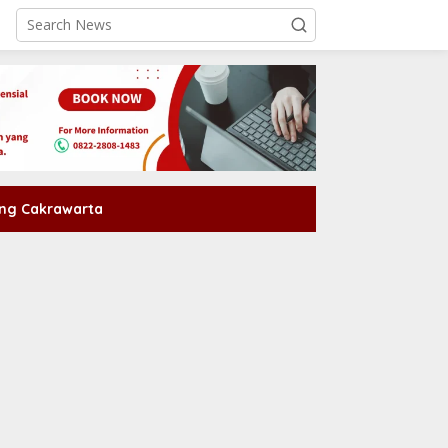
ng Cakrawarta