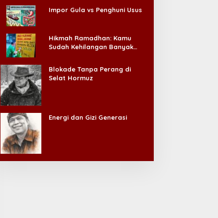
Impor Gula vs Penghuni Usus
Hikmah Ramadhan: Kamu
Sudah Kehilangan Banyak
Hal, Jangan Sampai
Kehilangan Diri Sendiri!
Blokade Tanpa Perang di
Selat Hormuz
Energi dan Gizi Generasi