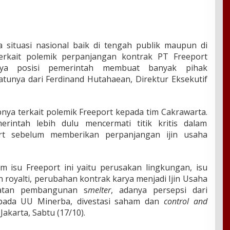
situasi nasional baik di tengah publik maupun di
terkait polemik perpanjangan kontrak PT Freeport
snya posisi pemerintah membuat banyak pihak
atunya dari Ferdinand Hutahaean, Direktur Eksekutif
ya terkait polemik Freeport kepada tim Cakrawarta.
rintah lebih dulu mencermati titik kritis dalam
rt sebelum memberikan perpanjangan ijin usaha
lam isu Freeport ini yaitu perusakan lingkungan, isu
royalti, perubahan kontrak karya menjadi Ijin Usaha
patan pembangunan s
melter
, adanya persepsi dari
 pada UU Minerba, divestasi saham dan
control and
 Jakarta, Sabtu (17/10).