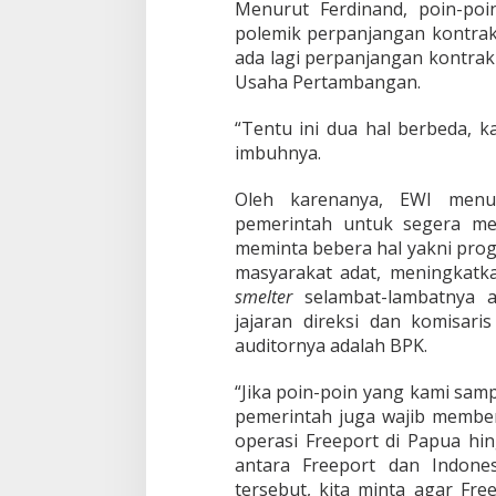
Menurut Ferdinand, poin-poin
p
o
polemik perpanjangan kontrak
r
ada lagi perpanjangan kontrak
t
Usaha Pertambangan.
“Tentu ini dua hal berbeda, 
imbuhnya.
Oleh karenanya, EWI menu
pemerintah untuk segera me
meminta bebera hal yakni pro
masyarakat adat, meningkatk
smelter
selambat-lambatnya 
jajaran direksi dan komisari
auditornya adalah BPK.
“Jika poin-poin yang kami samp
pemerintah juga wajib membe
operasi Freeport di Papua hi
antara Freeport dan Indones
tersebut, kita minta agar Fre