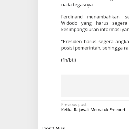
nada tegasnya.
Ferdinand menambahkan, s
Widodo yang harus segera d
kesimpangsiuran informasi yan
“Presiden harus segera angka
posisi pemerintah, sehingga rak
(fh/bti)
P
Previous post
Ketika Rajawali Mematuk Freeport
o
s
Don't Miss