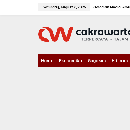
S
k
Saturday, August 8, 2026
Pedoman Media Sibe
i
p
t
o
c
o
n
t
e
n
Home
Ekonomika
Gagasan
Hiburan
t