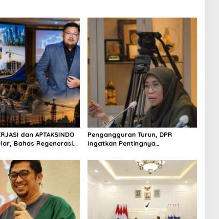
RJASI dan APTAKSINDO
Pengangguran Turun, DPR
elar, Bahas Regenerasi
Ingatkan Pentingnya
evisi AD/ART
Menciptakan Pekerjaan yang
Layak