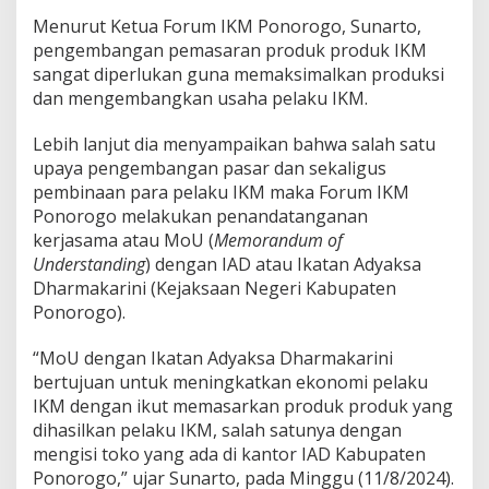
M
o
Menurut Ketua Forum IKM Ponorogo, Sunarto,
U
pengembangan pemasaran produk produk IKM
B
sangat diperlukan guna memaksimalkan produksi
e
dan mengembangkan usaha pelaku IKM.
r
s
a
Lebih lanjut dia menyampaikan bahwa salah satu
m
upaya pengembangan pasar dan sekaligus
a
pembinaan para pelaku IKM maka Forum IKM
I
Ponorogo melakukan penandatanganan
k
kerjasama atau MoU (
Memorandum of
a
t
Understanding
) dengan IAD atau Ikatan Adyaksa
a
Dharmakarini (Kejaksaan Negeri Kabupaten
n
Ponorogo).
A
d
“MoU dengan Ikatan Adyaksa Dharmakarini
y
a
bertujuan untuk meningkatkan ekonomi pelaku
k
IKM dengan ikut memasarkan produk produk yang
s
dihasilkan pelaku IKM, salah satunya dengan
a
mengisi toko yang ada di kantor IAD Kabupaten
D
h
Ponorogo,” ujar Sunarto, pada Minggu (11/8/2024).