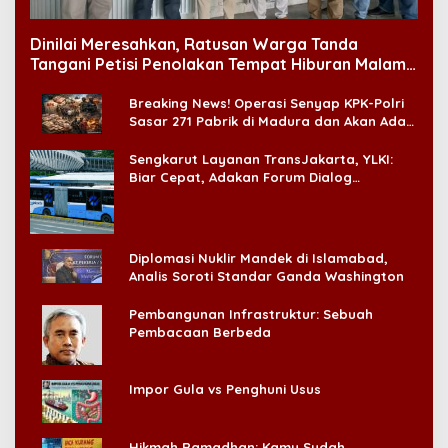
Dinilai Meresahkan, Ratusan Warga Tanda
Tangani Petisi Penolakan Tempat Hiburan Malam
di CitraLand
Breaking News! Operasi Senyap KPK-Polri
Sasar 271 Pabrik di Madura dan Akan Ada
‘Badai Pemeriksaan’
Sengkarut Layanan TransJakarta, YLKI:
Biar Cepat, Adakan Forum Dialog
Konsumen!
Diplomasi Nuklir Mandek di Islamabad,
Analis Soroti Standar Ganda Washington
Pembangunan Infrastruktur: Sebuah
Pembacaan Berbeda
Impor Gula vs Penghuni Usus
Hikmah Ramadhan: Kamu Sudah