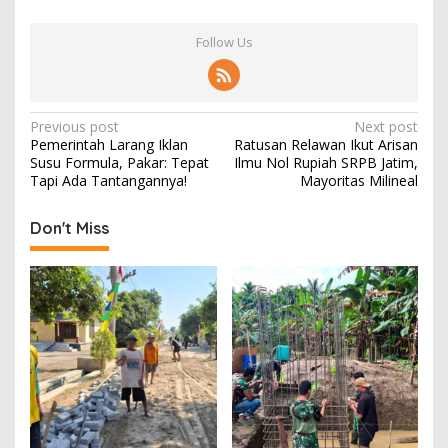
Follow Us
P
Previous post
Next post
Pemerintah Larang Iklan
Ratusan Relawan Ikut Arisan
o
Susu Formula, Pakar: Tepat
Ilmu Nol Rupiah SRPB Jatim,
s
Tapi Ada Tantangannya!
Mayoritas Milineal
t
Don't Miss
n
a
v
i
g
a
t
i