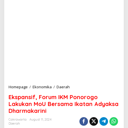
Homepage
/
Ekonomika
/
Daerah
E
k
Ekspansif, Forum IKM Ponorogo
s
p
Lakukan MoU Bersama Ikatan Adyaksa
a
Dharmakarini
n
s
Cakrawarta
August 11, 2024
i
Daerah