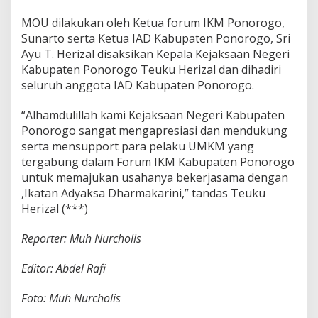
a
r
MOU dilakukan oleh Ketua forum IKM Ponorogo,
m
Sunarto serta Ketua IAD Kabupaten Ponorogo, Sri
a
Ayu T. Herizal disaksikan Kepala Kejaksaan Negeri
k
a
Kabupaten Ponorogo Teuku Herizal dan dihadiri
r
seluruh anggota IAD Kabupaten Ponorogo.
i
n
“Alhamdulillah kami Kejaksaan Negeri Kabupaten
i
Ponorogo sangat mengapresiasi dan mendukung
serta mensupport para pelaku UMKM yang
tergabung dalam Forum IKM Kabupaten Ponorogo
untuk memajukan usahanya bekerjasama dengan
,Ikatan Adyaksa Dharmakarini,” tandas Teuku
Herizal (***)
Reporter: Muh Nurcholis
Editor: Abdel Rafi
Foto: Muh Nurcholis