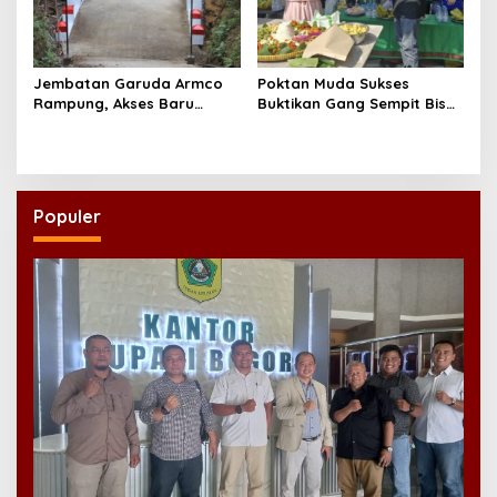
Jembatan Garuda Armco
Poktan Muda Sukses
Rampung, Akses Baru
Buktikan Gang Sempit Bisa
Tegaren-Dermosari Siap
Menjadi Lumbung Pangan
Dongkrak Mobilitas dan
Kota
Ekonomi Warga
Populer