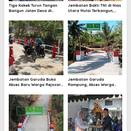
o
Tiga Kakek Turun Tangan
Jembatan Bakti TNI di Nias
Bangun Jalan Desa di
Utara Mulai Terbangun,
n
Ponorogo
Akses Tiga Desa Segera
Pulih
Jembatan Garuda Buka
Jembatan Garuda
Akses Baru Warga Rejosari,
Rampung, Akses Warga
Sekolah hingga Distribusi
dan Distribusi Hasil
Hasil Panen Kian Lancar
Pertanian Kian Lancar