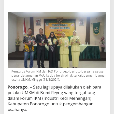
f
,
F
o
r
u
m
I
K
M
P
o
n
o
r
o
Pengurus Forum IKM dan IAD Ponorogo berfoto bersama seusai
g
penandatanganan MoU kedua belah pihak terkait pengembangan
o
usaha UMKM, Minggu (11/8/2024).
L
Ponorogo,
– Satu lagi upaya dilakukan oleh para
a
k
pelaku UMKM di Bumi Reyog yang tergabung
u
dalam Forum IKM (Industri Kecil Menengah)
k
Kabupaten Ponorogo untuk pengembangan
a
usahanya.
n