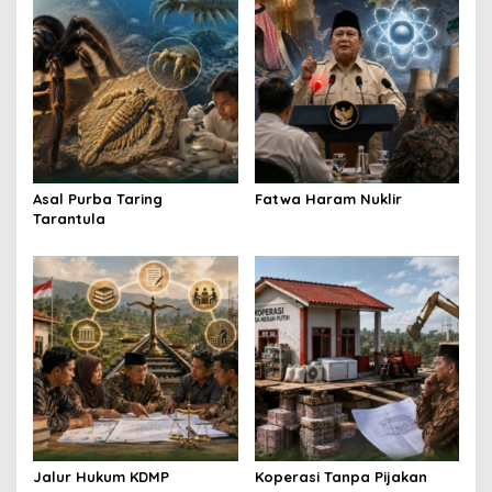
i
g
a
t
i
o
n
Asal Purba Taring
Fatwa Haram Nuklir
Tarantula
Jalur Hukum KDMP
Koperasi Tanpa Pijakan