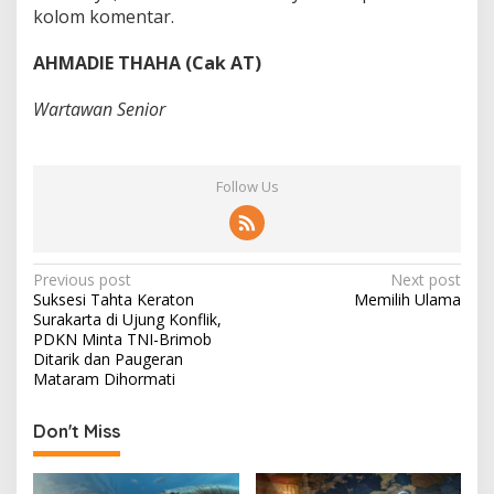
kolom komentar.
AHMADIE THAHA (Cak AT)
Wartawan Senior
Follow Us
P
Previous post
Next post
Suksesi Tahta Keraton
Memilih Ulama
o
Surakarta di Ujung Konflik,
s
PDKN Minta TNI-Brimob
Ditarik dan Paugeran
t
Mataram Dihormati
n
Don't Miss
a
v