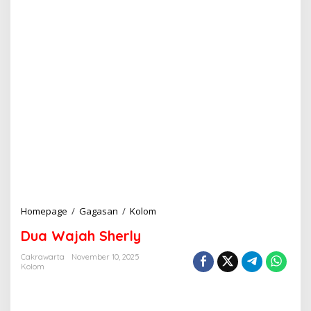
Homepage
/
Gagasan
/
Kolom
D
u
Dua Wajah Sherly
a
W
Cakrawarta
November 10, 2025
a
Kolom
j
a
h