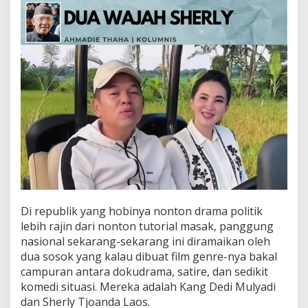
S
h
e
r
l
y
Di republik yang hobinya nonton drama politik
lebih rajin dari nonton tutorial masak, panggung
nasional sekarang-sekarang ini diramaikan oleh
dua sosok yang kalau dibuat film genre-nya bakal
campuran antara dokudrama, satire, dan sedikit
komedi situasi. Mereka adalah Kang Dedi Mulyadi
dan Sherly Tjoanda Laos.