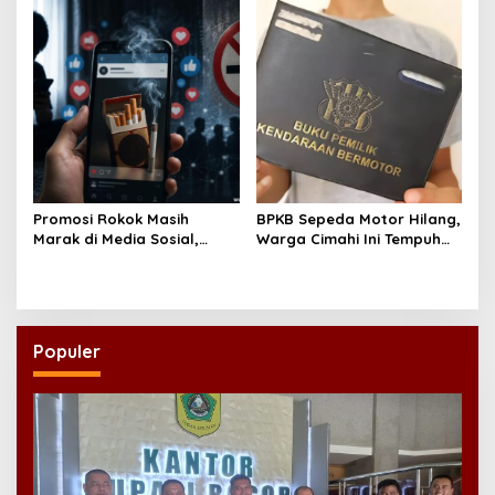
Promosi Rokok Masih
BPKB Sepeda Motor Hilang,
Marak di Media Sosial,
Warga Cimahi Ini Tempuh
Koalisi Desak Pemerintah
Jalur Administratif Lewat
Konsisten Tegakkan PP
Laporan Polisi
28/2024
Populer