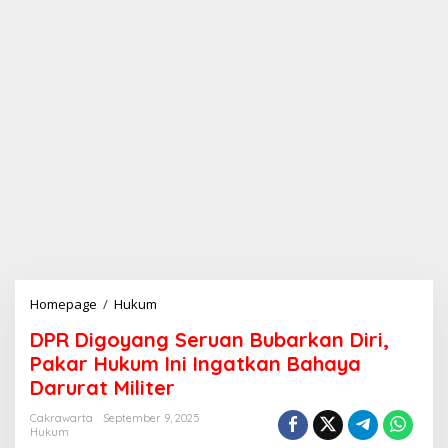
Homepage
/
Hukum
D
P
DPR Digoyang Seruan Bubarkan Diri,
R
D
Pakar Hukum Ini Ingatkan Bahaya
i
Darurat Militer
g
o
Cakrawarta
September 9, 2025
y
Hukum