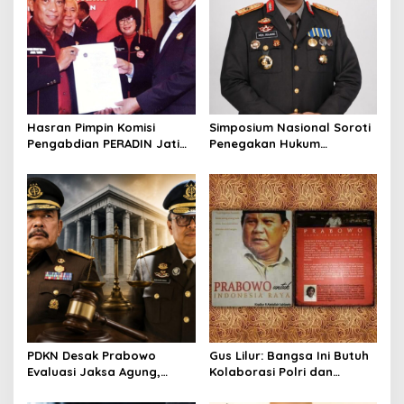
i
g
a
t
i
o
Hasran Pimpin Komisi
Simposium Nasional Soroti
Pengabdian PERADIN Jatim,
Penegakan Hukum
n
Siapkan Lima Program
Kejahatan SDA-LH, Brigjen
Perluas Akses Bantuan
Pol Muhammad Irhamni:
Hukum
Jadi Referensi Memperkuat
Strategi Penindakan
PDKN Desak Prabowo
Gus Lilur: Bangsa Ini Butuh
Evaluasi Jaksa Agung,
Kolaborasi Polri dan
Usulkan Tjokorda Ngurah
Kejaksaan, Bukan Adu
Agung sebagai Pengganti
Kekuatan