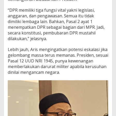
a
r
“DPR memiliki tiga fungsi vital yakni legislasi,
u
r
anggaran, dan pengawasan. Semua itu tidak
a
dimiliki lembaga lain. Bahkan, Pasal 2 ayat 1
t
menempatkan DPR sebagai bagian dari MPR. Jadi,
M
secara konstitusi, pembubaran DPR mustahil
i
dilakukan,” jelasnya.
l
i
t
Lebih jauh, Aris mengingatkan potensi eskalasi jika
e
gelombang massa terus memanas. Presiden, sesuai
r
Pasal 12 UUD NRI 1945, punya kewenangan
memberlakukan darurat militer apabila kerusuhan
dinilai mengancam negara.