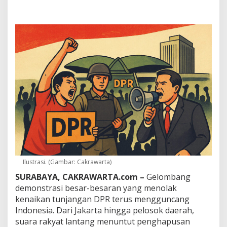
a
n
g
S
e
r
u
a
n
B
u
b
a
r
k
a
n
D
Ilustrasi. (Gambar: Cakrawarta)
i
r
SURABAYA, CAKRAWARTA.com –
Gelombang
i
demonstrasi besar-besaran yang menolak
,
kenaikan tunjangan DPR terus mengguncang
P
Indonesia. Dari Jakarta hingga pelosok daerah,
a
k
suara rakyat lantang menuntut penghapusan