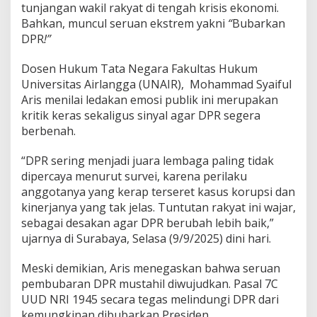
a
tunjangan wakil rakyat di tengah krisis ekonomi.
r
Bahkan, muncul seruan ekstrem yakni
“
Bubarkan
H
DPR
!”
u
k
u
Dosen Hukum Tata Negara Fakultas Hukum
m
Universitas Airlangga (UNAIR), Mohammad Syaiful
I
Aris menilai ledakan emosi publik ini merupakan
n
kritik keras sekaligus sinyal agar DPR segera
i
I
berbenah.
n
g
“DPR sering menjadi juara lembaga paling tidak
a
dipercaya menurut survei, karena perilaku
t
anggotanya yang kerap terseret kasus korupsi dan
k
a
kinerjanya yang tak jelas. Tuntutan rakyat ini wajar,
n
sebagai desakan agar DPR berubah lebih baik,”
B
ujarnya di Surabaya, Selasa (9/9/2025) dini hari.
a
h
Meski demikian, Aris menegaskan bahwa seruan
a
y
pembubaran DPR mustahil diwujudkan. Pasal 7C
a
UUD NRI 1945 secara tegas melindungi DPR dari
D
kemungkinan dibubarkan Presiden.