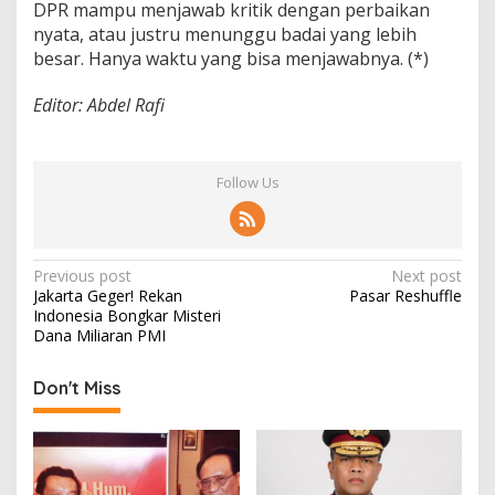
DPR mampu menjawab kritik dengan perbaikan
nyata, atau justru menunggu badai yang lebih
besar. Hanya waktu yang bisa menjawabnya. (*)
Editor: Abdel Rafi
Follow Us
P
Previous post
Next post
Jakarta Geger! Rekan
Pasar Reshuffle
o
Indonesia Bongkar Misteri
s
Dana Miliaran PMI
t
Don't Miss
n
a
v