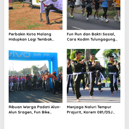
Perbakin Kota Malang
Fun Run dan Bakti Sosial,
Hidupkan Lagi Tembak
Cara Kodim Tulungagung
Reaksi, Mahameru SC Gelar
Merawat Kedekatan
IPSC Mini Tourney Seri I
dengan Warga
Ribuan Warga Padati Alun-
Menjaga Naluri Tempur
Alun Sragen, Fun Bike
Prajurit, Korem 081/DSJ
Kodim Berhadiah Motor
Rutin Asah Kemampuan
Semarakkan HUT ke-280
Pencak Silat Militer
Kabupaten Sragen