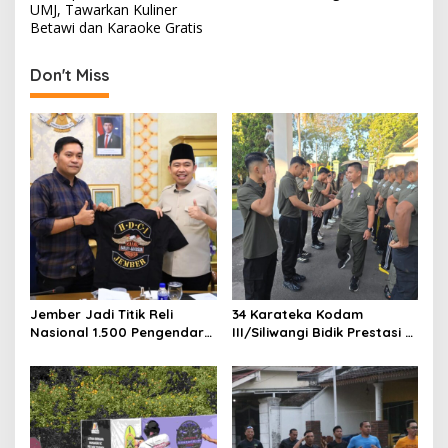
o
UMJ, Tawarkan Kuliner
s
Betawi dan Karaoke Gratis
t
Don't Miss
n
a
v
i
g
a
t
i
o
Jember Jadi Titik Reli
34 Karateka Kodam
Nasional 1.500 Pengendara
III/Siliwangi Bidik Prestasi di
n
Harley, Potensi Daerah Ikut
Kejurnas Open Piala KASAU
Dipromosikan
2026