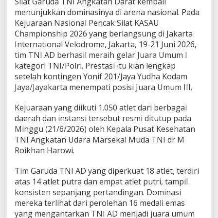
Silat Garuda TNI Angkatan Darat kembali
T
N
menunjukkan dominasinya di arena nasional. Pada
I
Kejuaraan Nasional Pencak Silat KASAU
A
Championship 2026 yang berlangsung di Jakarta
D
International Velodrome, Jakarta, 19-21 Juni 2026,
S
a
tim TNI AD berhasil meraih gelar Juara Umum I
b
kategori TNI/Polri. Prestasi itu kian lengkap
e
setelah kontingen Yonif 201/Jaya Yudha Kodam
t
Jaya/Jayakarta menempati posisi Juara Umum III.
J
u
a
Kejuaraan yang diikuti 1.050 atlet dari berbagai
r
daerah dan instansi tersebut resmi ditutup pada
a
Minggu (21/6/2026) oleh Kepala Pusat Kesehatan
U
TNI Angkatan Udara Marsekal Muda TNI dr M
m
Roikhan Harowi.
u
m
K
Tim Garuda TNI AD yang diperkuat 18 atlet, terdiri
A
atas 14 atlet putra dan empat atlet putri, tampil
S
konsisten sepanjang pertandingan. Dominasi
A
mereka terlihat dari perolehan 16 medali emas
U
C
yang mengantarkan TNI AD menjadi juara umum