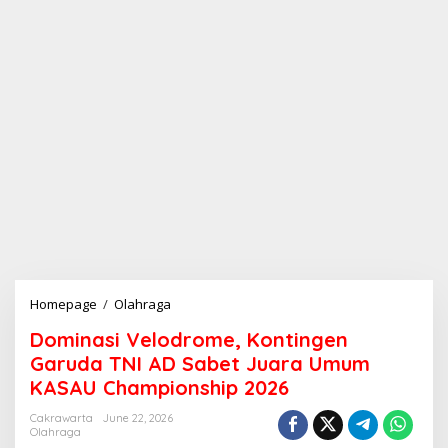
Homepage
/
Olahraga
D
o
Dominasi Velodrome, Kontingen
m
i
Garuda TNI AD Sabet Juara Umum
n
KASAU Championship 2026
a
s
Cakrawarta
June 22, 2026
i
Olahraga