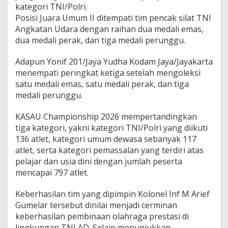
h
kategori TNI/Polri.
a
Posisi Juara Umum II ditempati tim pencak silat TNI
m
Angkatan Udara dengan raihan dua medali emas,
p
i
dua medali perak, dan tiga medali perunggu.
o
n
Adapun Yonif 201/Jaya Yudha Kodam Jaya/Jayakarta
s
menempati peringkat ketiga setelah mengoleksi
h
satu medali emas, satu medali perak, dan tiga
i
p
medali perunggu.
2
0
KASAU Championship 2026 mempertandingkan
2
tiga kategori, yakni kategori TNI/Polri yang diikuti
6
136 atlet, kategori umum dewasa sebanyak 117
atlet, serta kategori pemassalan yang terdiri atas
pelajar dan usia dini dengan jumlah peserta
mencapai 797 atlet.
Keberhasilan tim yang dipimpin Kolonel Inf M Arief
Gumelar tersebut dinilai menjadi cerminan
keberhasilan pembinaan olahraga prestasi di
lingkungan TNI AD. Selain menunjukkan