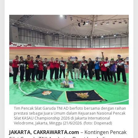
V
e
l
o
d
r
o
m
e
,
K
o
n
t
i
n
g
e
n
G
Tim Pencak Silat Garuda TNI AD berfoto bersama dengan raihan
a
prestasi sebagai Juara Umum dalam Kejuaraan Nasional Pencak
r
Silat KASAU Championship 2026 di Jakarta International
u
Velodrome, Jakarta, Minggu (21/6/2026. (foto: Dispenad)
d
JAKARTA, CAKRAWARTA.com
– Kontingen Pencak
a