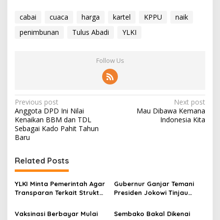
cabai
cuaca
harga
kartel
KPPU
naik
penimbunan
Tulus Abadi
YLKI
Follow Us
P
Previous post
Next post
Anggota DPD Ini Nilai
Mau Dibawa Kemana
o
Kenaikan BBM dan TDL
Indonesia Kita
s
Sebagai Kado Pahit Tahun
Baru
t
n
Related Posts
a
v
YLKI Minta Pemerintah Agar
Gubernur Ganjar Temani
Transparan Terkait Struktur
Presiden Jokowi Tinjau
i
Biaya Tes PCR
Vaksinasi Door To Door di
g
Klaten
Vaksinasi Berbayar Mulai
Sembako Bakal Dikenai