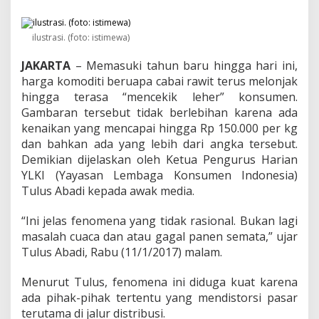
a
P
r
ilustrasi. (foto: istimewa)
a
k
JAKARTA
– Memasuki tahun baru hingga hari ini,
t
e
harga komoditi beruapa cabai rawit terus melonjak
k
hingga terasa “mencekik leher” konsumen.
K
Gambaran tersebut tidak berlebihan karena ada
a
kenaikan yang mencapai hingga Rp 150.000 per kg
r
t
dan bahkan ada yang lebih dari angka tersebut.
e
Demikian dijelaskan oleh Ketua Pengurus Harian
l
YLKI (Yayasan Lembaga Konsumen Indonesia)
,
Tulus Abadi kepada awak media.
Y
L
K
“Ini jelas fenomena yang tidak rasional. Bukan lagi
I
masalah cuaca dan atau gagal panen semata,” ujar
D
Tulus Abadi, Rabu (11/1/2017) malam.
e
s
Menurut Tulus, fenomena ini diduga kuat karena
a
k
ada pihak-pihak tertentu yang mendistorsi pasar
U
terutama di jalur distribusi.