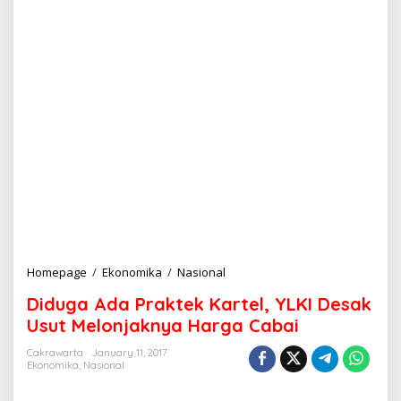
Homepage
/
Ekonomika
/
Nasional
D
i
Diduga Ada Praktek Kartel, YLKI Desak
d
u
Usut Melonjaknya Harga Cabai
g
a
Cakrawarta
January 11, 2017
Ekonomika
,
Nasional
A
d