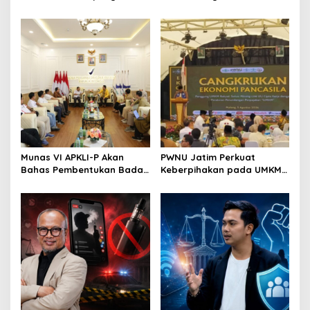
Bahas Regenerasi hingga
September, Industri
Revisi AD/ART
Perkuat Ekosistem Pensiun
Berkelanjutan
Munas VI APKLI-P Akan
PWNU Jatim Perkuat
Bahas Pembentukan Badan
Keberpihakan pada UMKM
Perekonomian UMKM RI,
Lewat Ekonomi Pancasila
Dinilai Penting Hadapi
Bonus Demografi