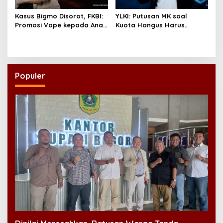
Kasus Bigmo Disorot, FKBI:
YLKI: Putusan MK soal
Promosi Vape kepada Anak
Kuota Hangus Harus
Berpotensi Masuk Ranah
Segera Dijalankan
Pidana
Populer