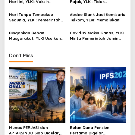
Hari Ini, YLKI: Vaksin
Pajak, YLKI: Tidak
a
Berbayar Harus Ditolak!
Manusiawi, Karenanya
t
Batalkan!
Hari Tanpa Tembakau
Abdee Slank Jadi Komisaris
i
Sedunia, YLKI: Pemerintah
Telkom, YLKI: Memalukan!
Harus Jadikan Pandemi
o
Covid-19 Sebagai
Ringankan Beban
Covid-19 Makin Ganas, YLKI
n
Momentum Bebas Bahaya
Masyarakat, YLKI Usulkan
Minta Pemerintah Jamin
Rokok!
Tarif Listrik Turun
APD Bagi Tenaga
Kesehatan
Don't Miss
Munas PERJASI dan
Bulan Dana Pensiun
APTAKSINDO Siap Digelar,
Pertama Digelar