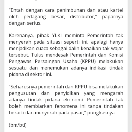
s
u
“Entah dengan cara penimbunan dan atau kartel
t
oleh pedagang besar, distributor,” paparnya
M
e
dengan serius.
l
o
Karenanya, pihak YLKI meminta Pemerintah tak
n
menyerah pada situasi seperti ini, apalagi hanya
j
menjadikan cuaca sebagai dalih kenaikan tak wajar
a
k
tersebut. Tulus mendesak Pemerintah dan Komisi
n
Pengawas Persaingan Usaha (KPPU) melakukan
y
sesuatu dan menemukan adanya indikasi tindak
a
pidana di sektor ini.
H
a
r
“Seharusnya pemerintah dan KPPU bisa melakukan
g
pengusutan dan penyidikan yang mengarah
a
adanya tindak pidana ekonomi. Pemerintah tak
C
boleh membiarkan fenomena ini tanpa tindakan
a
berarti dan menyerah pada pasar,” pungkasnya.
b
a
i
(bm/bti)