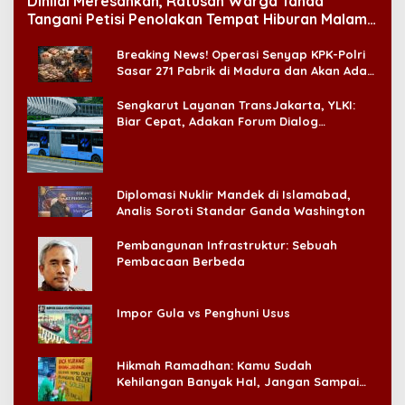
Dinilai Meresahkan, Ratusan Warga Tanda
Tangani Petisi Penolakan Tempat Hiburan Malam
di CitraLand
Breaking News! Operasi Senyap KPK-Polri
Sasar 271 Pabrik di Madura dan Akan Ada
‘Badai Pemeriksaan’
Sengkarut Layanan TransJakarta, YLKI:
Biar Cepat, Adakan Forum Dialog
Konsumen!
Diplomasi Nuklir Mandek di Islamabad,
Analis Soroti Standar Ganda Washington
Pembangunan Infrastruktur: Sebuah
Pembacaan Berbeda
Impor Gula vs Penghuni Usus
Hikmah Ramadhan: Kamu Sudah
Kehilangan Banyak Hal, Jangan Sampai
Kehilangan Diri Sendiri!