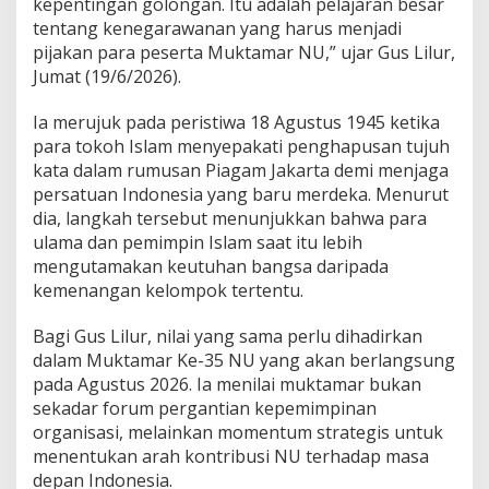
kepentingan golongan. Itu adalah pelajaran besar
r
a
tentang kenegarawanan yang harus menjadi
b
pijakan para peserta Muktamar NU,” ujar Gus Lilur,
o
Jumat (19/6/2026).
w
o
Ia merujuk pada peristiwa 18 Agustus 1945 ketika
-
G
para tokoh Islam menyepakati penghapusan tujuh
i
kata dalam rumusan Piagam Jakarta demi menjaga
b
persatuan Indonesia yang baru merdeka. Menurut
r
dia, langkah tersebut menunjukkan bahwa para
a
n
ulama dan pemimpin Islam saat itu lebih
D
mengutamakan keutuhan bangsa daripada
u
kemenangan kelompok tertentu.
a
P
Bagi Gus Lilur, nilai yang sama perlu dihadirkan
e
r
dalam Muktamar Ke-35 NU yang akan berlangsung
i
pada Agustus 2026. Ia menilai muktamar bukan
o
sekadar forum pergantian kepemimpinan
d
organisasi, melainkan momentum strategis untuk
e
menentukan arah kontribusi NU terhadap masa
depan Indonesia.