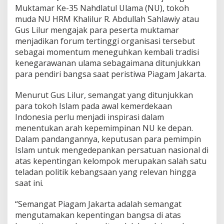
L
Muktamar Ke-35 Nahdlatul Ulama (NU), tokoh
i
muda NU HRM Khalilur R. Abdullah Sahlawiy atau
l
u
Gus Lilur mengajak para peserta muktamar
r
menjadikan forum tertinggi organisasi tersebut
S
sebagai momentum meneguhkan kembali tradisi
e
kenegarawanan ulama sebagaimana ditunjukkan
r
u
para pendiri bangsa saat peristiwa Piagam Jakarta.
k
a
Menurut Gus Lilur, semangat yang ditunjukkan
n
para tokoh Islam pada awal kemerdekaan
D
Indonesia perlu menjadi inspirasi dalam
u
k
menentukan arah kepemimpinan NU ke depan.
u
Dalam pandangannya, keputusan para pemimpin
n
Islam untuk mengedepankan persatuan nasional di
g
atas kepentingan kelompok merupakan salah satu
a
teladan politik kebangsaan yang relevan hingga
n
b
saat ini.
a
g
“Semangat Piagam Jakarta adalah semangat
i
mengutamakan kepentingan bangsa di atas
P