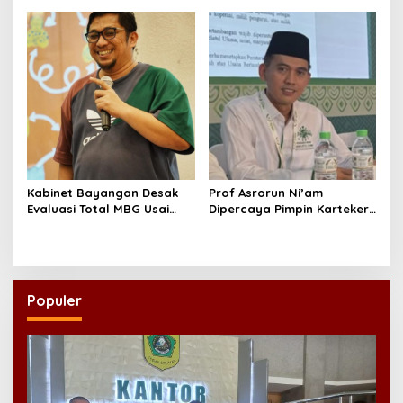
yang Layak
Kabinet Bayangan Desak
Prof Asrorun Ni’am
Evaluasi Total MBG Usai
Dipercaya Pimpin Karteker
Rentetan Keracunan
PWNU Jambi, Dinilai Simbol
Massal
Regenerasi Kepemimpinan
NU
Populer