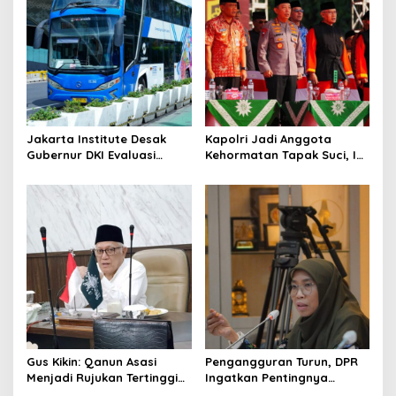
v
i
g
a
t
i
Jakarta Institute Desak
Kapolri Jadi Anggota
o
Gubernur DKI Evaluasi
Kehormatan Tapak Suci, Ini
Transjakarta soal
Pesannya untuk Kader
n
Penumpang Diturunkan
Gus Kikin: Qanun Asasi
Pengangguran Turun, DPR
Menjadi Rujukan Tertinggi
Ingatkan Pentingnya
NU, Melampaui AD/ART
Menciptakan Pekerjaan