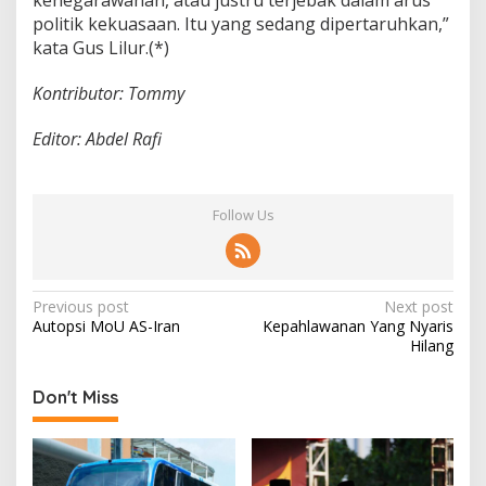
kenegarawanan, atau justru terjebak dalam arus
politik kekuasaan. Itu yang sedang dipertaruhkan,”
kata Gus Lilur.(*)
Kontributor: Tommy
Editor: Abdel Rafi
Follow Us
P
Previous post
Next post
Autopsi MoU AS-Iran
Kepahlawanan Yang Nyaris
o
Hilang
s
t
Don't Miss
n
a