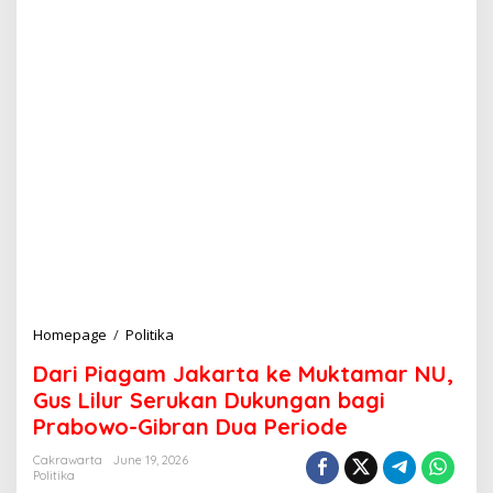
Homepage
/
Politika
D
a
Dari Piagam Jakarta ke Muktamar NU,
r
i
Gus Lilur Serukan Dukungan bagi
P
Prabowo-Gibran Dua Periode
i
a
Cakrawarta
June 19, 2026
g
Politika