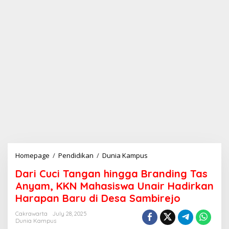
Homepage
/
Pendidikan
/
Dunia Kampus
D
a
Dari Cuci Tangan hingga Branding Tas
r
i
Anyam, KKN Mahasiswa Unair Hadirkan
C
Harapan Baru di Desa Sambirejo
u
c
Cakrawarta
July 28, 2025
i
Dunia Kampus