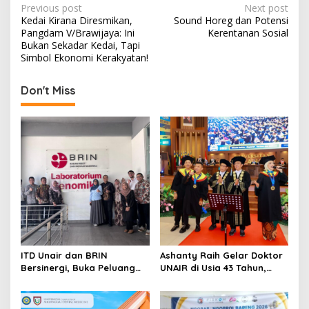
P
Previous post
Next post
Kedai Kirana Diresmikan,
Sound Horeg dan Potensi
o
Pangdam V/Brawijaya: Ini
Kerentanan Sosial
s
Bukan Sekadar Kedai, Tapi
Simbol Ekonomi Kerakyatan!
t
n
Don't Miss
a
v
i
g
a
t
i
o
ITD Unair dan BRIN
Ashanty Raih Gelar Doktor
n
Bersinergi, Buka Peluang
UNAIR di Usia 43 Tahun,
Lahirnya Inovasi Kesehatan
Wisuda Bersama Anang
Nasional
dan Azriel