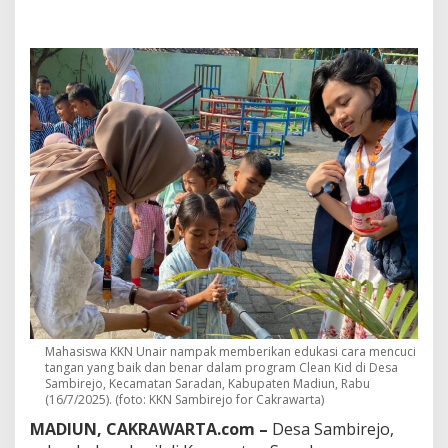
T
a
n
g
a
n
h
i
n
g
g
a
B
r
a
n
d
i
n
g
Mahasiswa KKN Unair nampak memberikan edukasi cara mencuci
T
tangan yang baik dan benar dalam program Clean Kid di Desa
a
Sambirejo, Kecamatan Saradan, Kabupaten Madiun, Rabu
s
(16/7/2025). (foto: KKN Sambirejo for Cakrawarta)
A
MADIUN, CAKRAWARTA.com –
Desa Sambirejo,
n