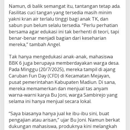
i
Namun, di balik semangat itu, tantangan tetap ada.
r
Fasilitas cuci tangan yang tersedia masih minim
e
j
yakni kran air terlalu tinggi bagi anak TK, dan
o
sabun pun belum selalu tersedia. “Perlu perhatian
bersama agar edukasi ini tak berhenti di teori, tapi
benar-benar menjadi bagian dari keseharian
mereka,” tambah Angel.
Tak hanya mengedukasi anak-anak, mahasiswa
BBK 6 juga berupaya memberdayakan warga desa.
Pada Minggu (20/7/2025), mereka tampil di ajang
Caruban Fun Day (CFD) di Kecamatan Mejayan,
pusat pemerintahan Kabupaten Madiun. Di sana,
mereka memamerkan dan menjual tas anyam
warna-warni karya Bu Joni, warga Sambirejo yang
selama ini hanya menjual secara lokal.
“Saya biasanya hanya jual ke ibu-ibu sini, buat
pengajian atau arisan,” ujar Bu Joni. Namun berkat
dukungan mahasiswa, produknya kini melangkah