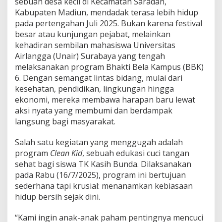
sebuah desa kecil di Kecamatan Saradan,
y
a
Kabupaten Madiun, mendadak terasa lebih hidup
m
pada pertengahan Juli 2025. Bukan karena festival
,
besar atau kunjungan pejabat, melainkan
K
kehadiran sembilan mahasiswa Universitas
K
N
Airlangga (Unair) Surabaya yang tengah
M
melaksanakan program Bhakti Bela Kampus (BBK)
a
6. Dengan semangat lintas bidang, mulai dari
h
kesehatan, pendidikan, lingkungan hingga
a
ekonomi, mereka membawa harapan baru lewat
s
i
aksi nyata yang membumi dan berdampak
s
langsung bagi masyarakat.
w
a
Salah satu kegiatan yang menggugah adalah
U
program
Clean Kid
, sebuah edukasi cuci tangan
n
a
sehat bagi siswa TK Kasih Bunda. Dilaksanakan
i
pada Rabu (16/7/2025), program ini bertujuan
r
sederhana tapi krusial: menanamkan kebiasaan
H
hidup bersih sejak dini.
a
d
i
“Kami ingin anak-anak paham pentingnya mencuci