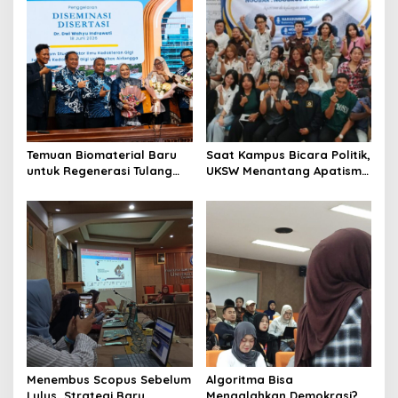
Temuan Biomaterial Baru
Saat Kampus Bicara Politik,
untuk Regenerasi Tulang
UKSW Menantang Apatisme
Antarkan Dosen Umsida
Generasi Muda
Jadi Doktor di UNAIR
Menembus Scopus Sebelum
Algoritma Bisa
Lulus, Strategi Baru
Mengalahkan Demokrasi?