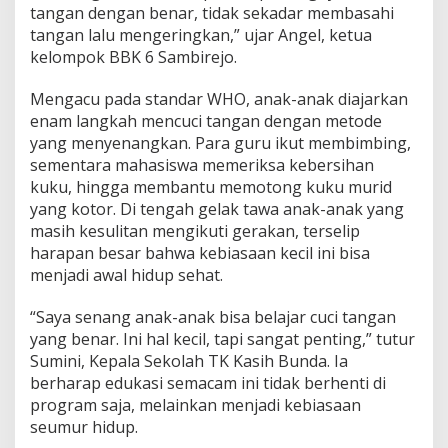
r
tangan dengan benar, tidak sekadar membasahi
k
tangan lalu mengeringkan,” ujar Angel, ketua
a
kelompok BBK 6 Sambirejo.
n
H
a
Mengacu pada standar WHO, anak-anak diajarkan
r
enam langkah mencuci tangan dengan metode
a
yang menyenangkan. Para guru ikut membimbing,
p
sementara mahasiswa memeriksa kebersihan
a
n
kuku, hingga membantu memotong kuku murid
B
yang kotor. Di tengah gelak tawa anak-anak yang
a
masih kesulitan mengikuti gerakan, terselip
r
harapan besar bahwa kebiasaan kecil ini bisa
u
menjadi awal hidup sehat.
d
i
D
“Saya senang anak-anak bisa belajar cuci tangan
e
yang benar. Ini hal kecil, tapi sangat penting,” tutur
s
Sumini, Kepala Sekolah TK Kasih Bunda. Ia
a
berharap edukasi semacam ini tidak berhenti di
S
a
program saja, melainkan menjadi kebiasaan
m
seumur hidup.
b