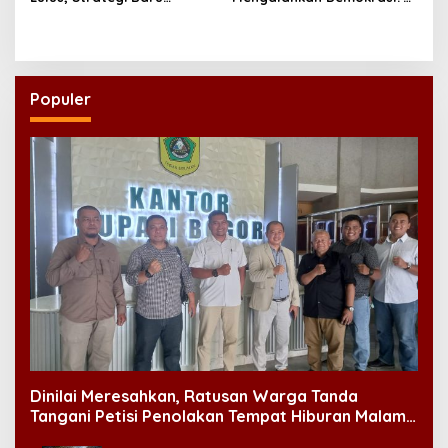
Program Doktor Ilmu Sosial
Diskusi Research Week FISIP
UNAIR
UNAIR Jadi Sorotan
Populer
Dinilai Meresahkan, Ratusan Warga Tanda
Tangani Petisi Penolakan Tempat Hiburan Malam
di CitraLand