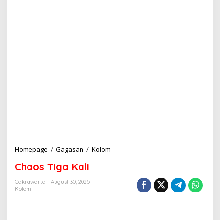
Homepage
/
Gagasan
/
Kolom
C
h
Chaos Tiga Kali
a
o
Cakrawarta
August 30, 2025
s
Kolom
T
i
g