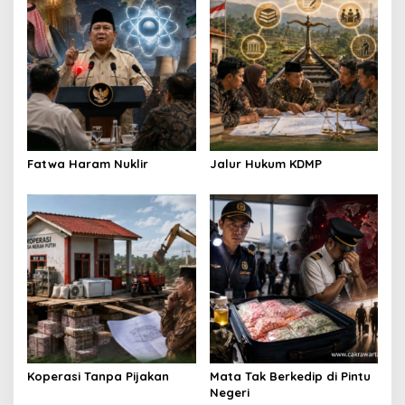
v
i
g
a
t
i
o
Fatwa Haram Nuklir
Jalur Hukum KDMP
n
Koperasi Tanpa Pijakan
Mata Tak Berkedip di Pintu
Negeri