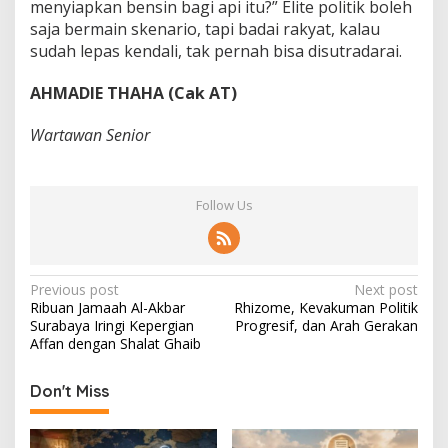
menyiapkan bensin bagi api itu?” Elite politik boleh
saja bermain skenario, tapi badai rakyat, kalau
sudah lepas kendali, tak pernah bisa disutradarai.
AHMADIE THAHA (Cak AT)
Wartawan Senior
Follow Us
P
Previous post
Next post
Ribuan Jamaah Al-Akbar
Rhizome, Kevakuman Politik
o
Surabaya Iringi Kepergian
Progresif, dan Arah Gerakan
s
Affan dengan Shalat Ghaib
t
Don't Miss
n
a