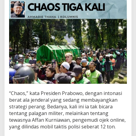
a
K
a
l
i
“Chaos,” kata Presiden Prabowo, dengan intonasi
berat ala jenderal yang sedang membayangkan
strategi perang. Bedanya, kali ini ia tak bicara
tentang palagan militer, melainkan tentang
tewasnya Affan Kurniawan, pengemudi ojek online,
yang dilindas mobil taktis polisi seberat 12 ton.